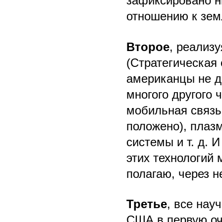
зафиксировано н
отношению к зем
Второе
, реализ
(Стратегическая 
американцы не д
многого другого 
мобильная связь
положено), плаз
системы и т. д. 
этих технологий 
полагаю, через 
Третье
, все нау
США в первую оч