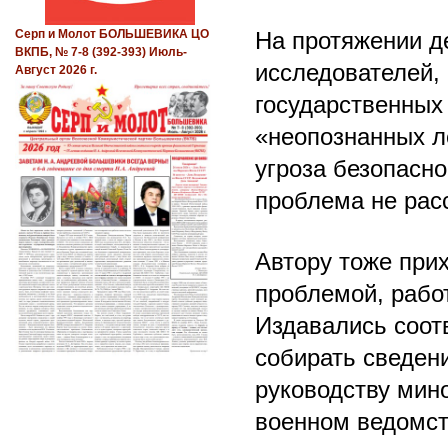
На протяжении д
Серп и Молот БОЛЬШЕВИКА ЦО
ВКПБ, № 7-8 (392-393) Июль-
исследователей,
Август 2026 г.
государственных
«неопознанных л
угроза безопасно
проблема не рас
Автору тоже прих
проблемой, рабо
Издавались соот
собирать сведен
руководству мин
военном ведомст