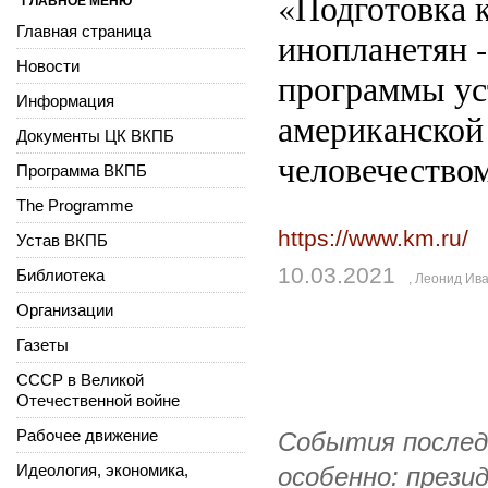
«Подготовка 
ГЛАВНОЕ МЕНЮ
Главная страница
инопланетян 
Новости
программы ус
Информация
американской
Документы ЦК ВКПБ
человечество
Программа ВКПБ
The Programme
https://www.km.ru/
Устав ВКПБ
10.03.2021
Библиотека
,
Леонид Ив
Организации
Газеты
СССР в Великой
Отечественной войне
Рабочее движение
События последн
Идеология, экономика,
особенно: прези