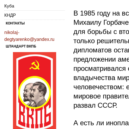
Куба
В 1985 году на 
КНДР
Михаилу Горбаче
КОНТАКТЫ
для борьбы с вт
nikolaj-
degtyarenko@yandex.ru
только решительн
ШТАНДАРТ ВКПБ
дипломатов остан
предложении аме
просматривался 
владычества мир
человечеством: 
мировое правител
развал СССР.
А есть ли инопл