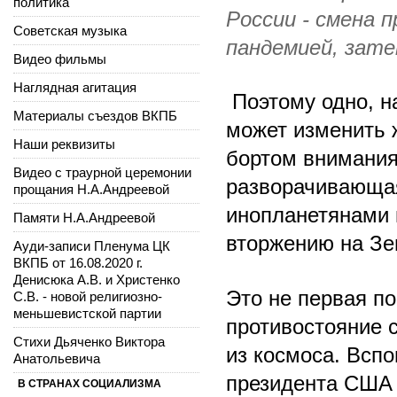
политика
России - смена 
Советская музыка
пандемией, зате
Видео фильмы
Наглядная агитация
Поэтому одно, на
Материалы съездов ВКПБ
может изменить 
Наши реквизиты
бортом внимания
Видео с траурной церемонии
разворачивающа
прощания Н.А.Андреевой
инопланетянами 
Памяти Н.А.Андреевой
вторжению на З
Ауди-записи Пленума ЦК
ВКПБ от 16.08.2020 г.
Денисюка А.В. и Христенко
Это не первая п
С.В. - новой религиозно-
меньшевистской партии
противостояние 
Стихи Дьяченко Виктора
из космоса. Всп
Анатольевича
президента США 
В СТРАНАХ СОЦИАЛИЗМА