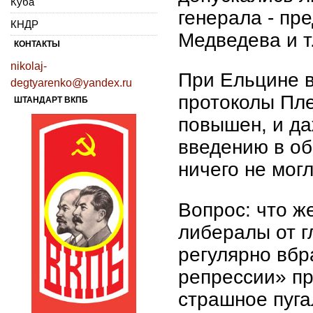
Куба
генерала - пре
КНДР
Медведева и т.
КОНТАКТЫ
nikolaj-
При Ельцине в
degtyarenko@yandex.ru
протоколы Пле
ШТАНДАРТ ВКПБ
повышен, и да
введению в об
ничего не могл
Вопрос: что ж
либералы от г
регулярно вбр
репрессии» п
страшное пуг