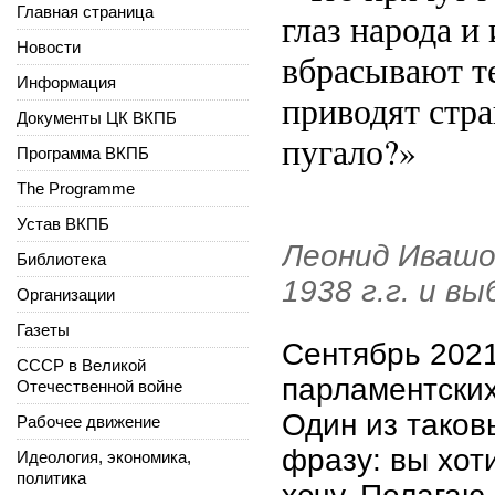
Главная страница
глаз народа и
Новости
вбрасывают т
Информация
приводят стр
Документы ЦК ВКПБ
пугало?»
Программа ВКПБ
The Programme
Устав ВКПБ
Леонид Ивашо
Библиотека
1938 г.г. и в
Организации
Газеты
Сентябрь 202
СССР в Великой
парламентских
Отечественной войне
Один из таков
Рабочее движение
фразу: вы хоти
Идеология, экономика,
политика