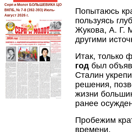
Серп и Молот БОЛЬШЕВИКА ЦО
Попытаюсь кра
ВКПБ, № 7-8 (392-393) Июль-
Август 2026 г.
пользуясь глу
Жукова, А. Г.
другими источ
Итак, только 
год
был объяв
Сталин укрепи
решения, поз
жизни большин
ранее осужде
Пробежим крат
времени.