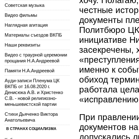
хочу. Полагаю,
Советская музыка
честные истор
Видео фильмы
документы пле
Наглядная агитация
Политбюро ЦК 
Материалы съездов ВКПБ
инициативе Н
Наши реквизиты
засекречены, 
Видео с траурной церемонии
«преступления
прощания Н.А.Андреевой
именно к собы
Памяти Н.А.Андреевой
обиход термин
Ауди-записи Пленума ЦК
ВКПБ от 16.08.2020 г.
работала цела
Денисюка А.В. и Христенко
«исправлению 
С.В. - новой религиозно-
меньшевистской партии
Стихи Дьяченко Виктора
При правлении
Анатольевича
документов на
В СТРАНАХ СОЦИАЛИЗМА
допускались л