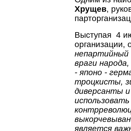
Хрущев
, рук
парторганизац
Выступая 4 ию
организации, 
непартийный 
враги народа,
- японо - гер
троцкисты, з
диверсанты и
использовать
контрреволюц
выкорчевывани
является важ