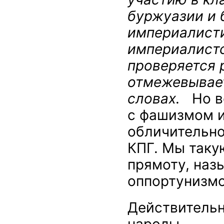
буржуазии и 
империалист
империалистск
проверяется 
отмежевывает
словах.
Но в
с фашизмом и
обличительно
КПГ. Мы таку
прямоту, на
оппортунизм
Действительн
народы.