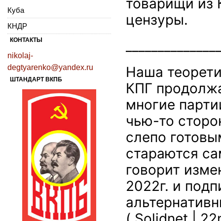
товарищи из 
Куба
цензуры.
КНДР
КОНТАКТЫ
______________
nikolaj-
degtyarenko@yandex.ru
Наша теорети
ШТАНДАРТ ВКПБ
КПГ продолжа
многие парти
чью-то сторо
слепо готовы
стараются са
говорит изме
2022г. и под
альтернативн
(
Solidnet | 2