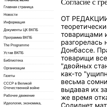
Согласие с гр
ГЛАВНОЕ МЕНЮ
Главная страница
Новости
ОТ РЕДАКЦИИ
Информация
теоретически
Документы ЦК ВКПБ
товарищами и
Программа ВКПБ
разгорелась 
The Programme
Донбассе. Пр
Устав ВКПБ
товарищи все
Библиотека
"двойных стан
Организации
как-то "ущип
Газеты
весьма сомни
СССР в Великой
выдавая их з
Отечественной войне
Рабочее движение
же время отк
Идеология, экономика,
Солиднет мат