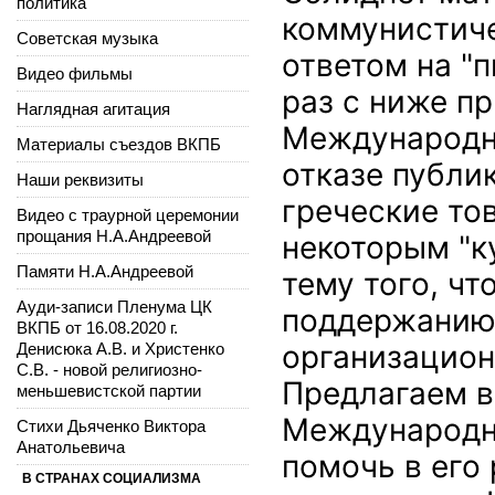
политика
коммунистиче
Советская музыка
ответом на "п
Видео фильмы
раз с ниже п
Наглядная агитация
Международно
Материалы съездов ВКПБ
отказе публи
Наши реквизиты
греческие то
Видео с траурной церемонии
прощания Н.А.Андреевой
некоторым "к
Памяти Н.А.Андреевой
тему того, чт
Ауди-записи Пленума ЦК
поддержанию 
ВКПБ от 16.08.2020 г.
организацион
Денисюка А.В. и Христенко
С.В. - новой религиозно-
Предлагаем 
меньшевистской партии
Международн
Стихи Дьяченко Виктора
Анатольевича
помочь в его
В СТРАНАХ СОЦИАЛИЗМА