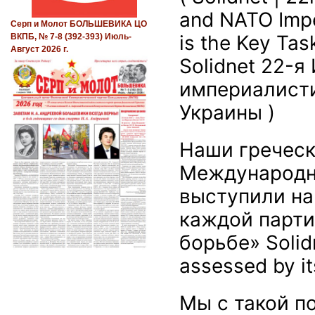
and NATO Imp
Серп и Молот БОЛЬШЕВИКА ЦО
is the Key Tas
ВКПБ, № 7-8 (392-393) Июль-
Август 2026 г.
Solidnet 22-
империалисти
Украины
)
Наши греческ
Международно
выступили на
каждой парти
борьбе»
Solid
assessed by its
Мы с такой п