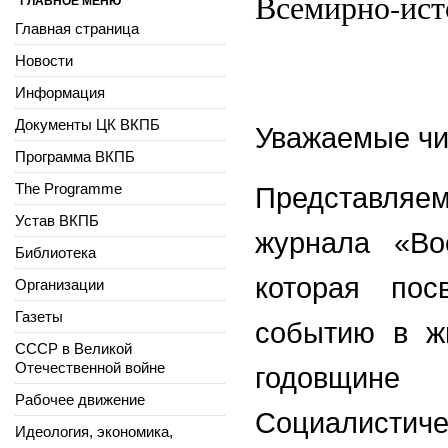
Всемирно-ист
ГЛАВНОЕ МЕНЮ
Главная страница
Новости
Информация
Документы ЦК ВКПБ
Уважаемые чи
Программа ВКПБ
The Programme
Представляе
Устав ВКПБ
журнала «В
Библиотека
которая пос
Организации
Газеты
событию в ж
СССР в Великой
Отечественной войне
годовщин
Рабочее движение
Социалисти
Идеология, экономика,