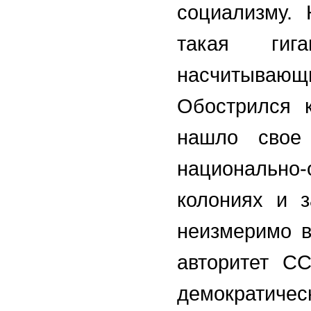
социализму. 
такая гиг
насчитывающи
Обострился к
нашло свое
национальн
колониях и з
неизмеримо в
авторитет СС
демократич