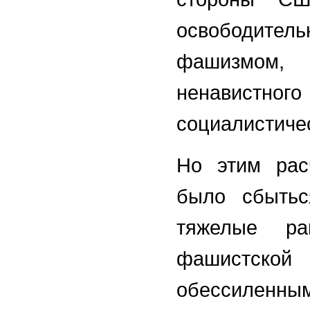
освободител
фашизмом, 
ненавист
социалистичес
Но этим рас
было сбытьс
тяжелые р
фашистской
обессилен