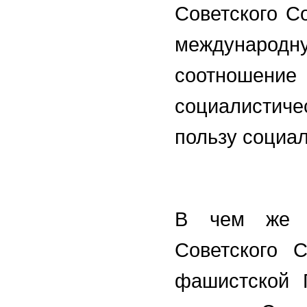
Советского С
международн
соотношени
социалистич
пользу социа
В чем же о
Советского 
фашистской 