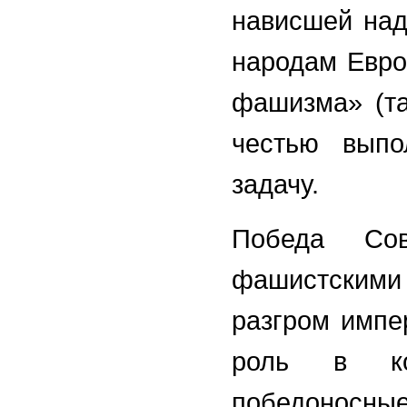
нависшей над
народам Евро
фашизма» (та
честью выпо
задачу.
Победа Сов
фашистским
разгром импе
роль в ко
победоносн