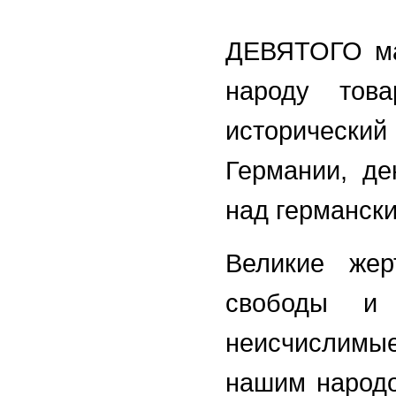
ДЕВЯТОГО ма
народу тов
исторически
Германии, де
над германск
Великие же
свободы и 
неисчислимые
нашим народо