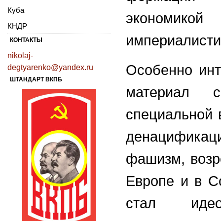
Куба
экономик
КНДР
империалисти
КОНТАКТЫ
nikolaj-
Особенно инт
degtyarenko@yandex.ru
ШТАНДАРТ ВКПБ
материал с
специальной 
денацифика
фашизм, возр
Европе и в С
стал идео