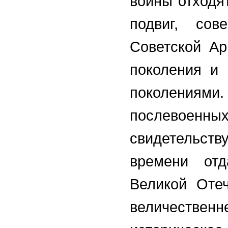
войны отходя
подвиг, со
Советской Ар
поколения и 
поколениям
послевое
свидетельст
времени от
Великой Отеч
величестве