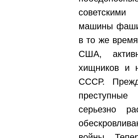
советскими
машины фашис
в то же врем
США, актив
хищников и 
СССР. Прежд
преступные
серьезно р
обескровлива
войны. Тепе