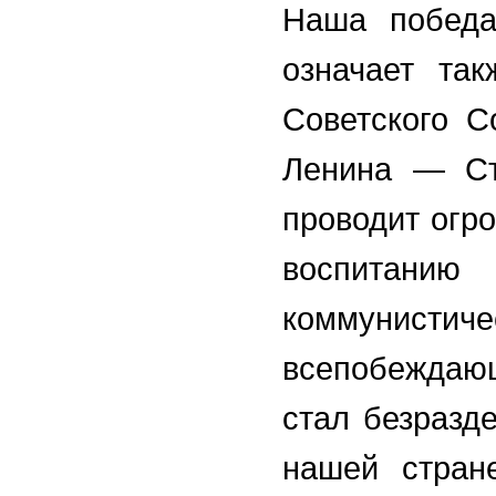
Наша победа
означает так
Советского С
Ленина — Ст
проводит огр
воспитан
коммунисти
всепобеждаю
стал безразд
нашей стран