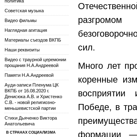
политика
Отечественн
Советская музыка
разгромо
Видео фильмы
Наглядная агитация
безоговороч
Материалы съездов ВКПБ
сил.
Наши реквизиты
Видео с траурной церемонии
Много лет пр
прощания Н.А.Андреевой
Памяти Н.А.Андреевой
коренные изм
Ауди-записи Пленума ЦК
ВКПБ от 16.08.2020 г.
восприятии 
Денисюка А.В. и Христенко
С.В. - новой религиозно-
Победе, в тр
меньшевистской партии
Стихи Дьяченко Виктора
преимуществ
Анатольевича
формации —
В СТРАНАХ СОЦИАЛИЗМА