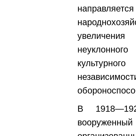
направл
народнохоз
увеличени
неуклонно
культурного
независим
обороноспосо
В 1918—19
вооруженный
организова