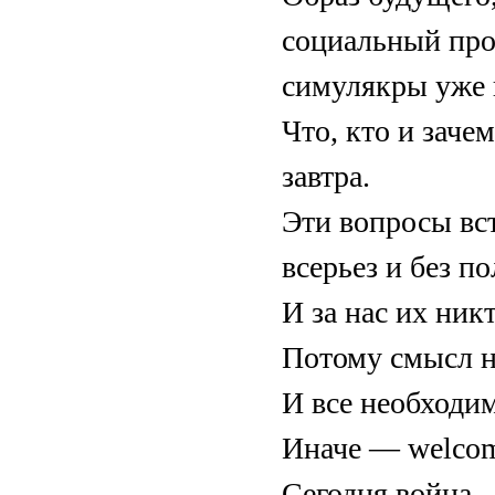
социальный про
симулякры уже 
Что, кто и заче
завтра.
Эти вопросы вс
всерьез и без п
И за нас их ник
Потому смысл н
И все необходи
Иначе — welcom
Сегодня вой­на 