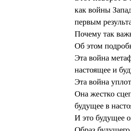
как вой­ны Запа
первым результ
Почему так важ
Об этом подроб
Эта вой­на мет
настоящее и бу
Эта вой­на упло
Она жестко сце
будущее в насто
И это будущее 
Образ будущего,