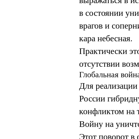
выражаться в и
в состоянии ун
врагов и сопер
кара небесная.
Практически эт
отсутствии воз
Глобальная вой­н
Для реализации 
России гибридну
конфликтом на 
Вой­ну на унич
Этот поворот в