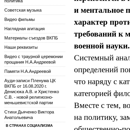
политика
и ментальное п
Советская музыка
Видео фильмы
характер прот
Наглядная агитация
требований к 
Материалы съездов ВКПБ
военной науки.
Наши реквизиты
Системный анал
Видео с траурной церемонии
прощания Н.А.Андреевой
определений пон
Памяти Н.А.Андреевой
что наряду с ка
Ауди-записи Пленума ЦК
ВКПБ от 16.08.2020 г.
категорией фил
Денисюка А.В. и Христенко
С.В. - новой религиозно-
меньшевистской партии
Вместе с тем, в
Стихи Дьяченко Виктора
на политику, за
Анатольевича
В СТРАНАХ СОЦИАЛИЗМА
общественно-­п