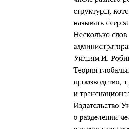
структуры, кото
называть dеep st
Несколько слов 
администраторам
Уильям И. Робин
Теория глобаль
производство, 
и транснационал
Издательство У
о разделении че
в результате ко