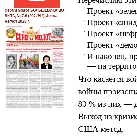
Проект «зеле
Серп и Молот БОЛЬШЕВИКА ЦО
ВКПБ, № 7-8 (392-393) Июль-
Проект «эпид
Август 2026 г.
Проект «цифр
Проект «демо
И наконец, пр
— на террит
Что касается во
вой­ны произош
80 % из них — 
Выход из кризи
США метод.