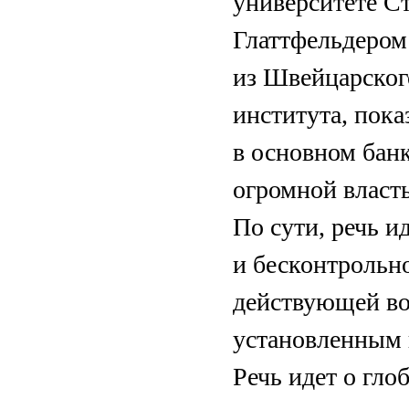
университете С
Глаттфельдером
из Швейцарског
института, пок
в основном бан
огромной власт
По сути, речь и
и бесконтрольно
действующей во
установленным 
Речь идет о гло