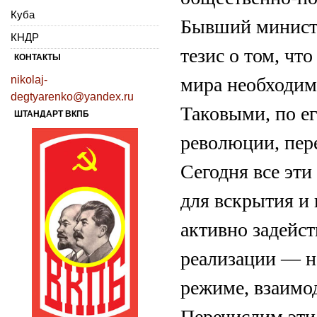
Куба
Бывший минист
КНДР
тезис о том, чт
КОНТАКТЫ
nikolaj-
мира необходи
degtyarenko@yandex.ru
Таковыми, по е
ШТАНДАРТ ВКПБ
революции, пере
Сегодня все эт
для вскрытия и 
активно задейст
реализации — н
режиме, взаимод
Перечислим эти