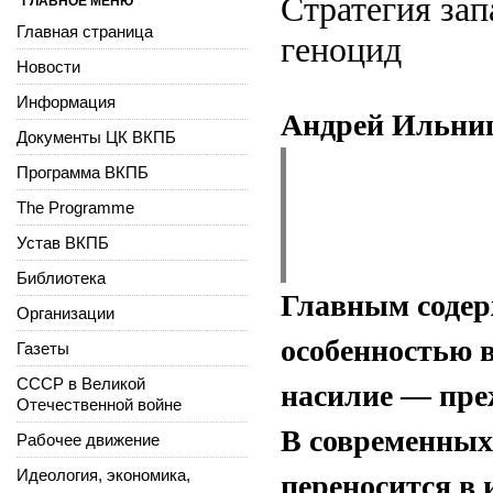
Стратегия за
ГЛАВНОЕ МЕНЮ
Главная страница
геноцид
Новости
Информация
Андрей Ильни
Документы ЦК ВКПБ
Программа ВКПБ
The Programme
Устав ВКПБ
Библиотека
Главным содер
Организации
особенностью в
Газеты
СССР в Великой
насилие — преж
Отечественной войне
В современных
Рабочее движение
Идеология, экономика,
переносится в