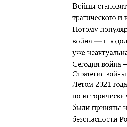
Вой­ны становя
трагического и
Потому популяр
вой­на — продо
уже неактуальна
Сегодня вой­на 
Стратегия вой­ны
Летом 2021 год
по историческ
были приняты н
безопасности Р