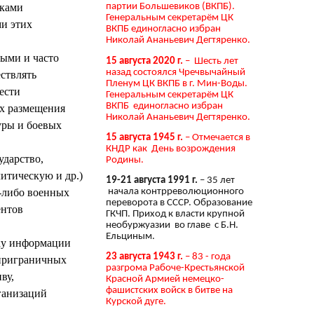
иками
партии Большевиков (ВКПБ).
Генеральным секретарём ЦК
ми этих
ВКПБ единогласно избран
Николай Ананьевич Дегтяренко.
ыми и часто
15 августа 2020 г.
– Шесть лет
назад состоялся Чречвычайный
ствлять
Пленум ЦК ВКПБ в г. Мин-Воды.
ести
Генеральным секретарём ЦК
ВКПБ единогласно избран
ах размещения
Николай Ананьевич Дегтяренко.
уры и боевых
15 августа 1945 г.
– Отмечается в
КНДР как День возрождения
ударство,
Родины.
итическую и др.)
19-21 августа 1991 г.
– 35 лет
х-либо военных
начала контрреволюционного
переворота в СССР. Образование
ентов
ГКЧП. Приход к власти крупной
необуржуазии во главе с Б.Н.
Ельциным.
тку информации
23 августа 1943 г.
– 83 - года
 приграничных
разгрома Рабоче-Крестьянской
ву,
Красной Армией немецко-
фашистских войск в битве на
ганизаций
Курской дуге.