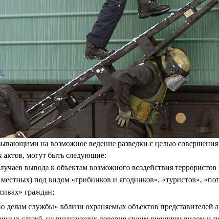
зывающими на возможное ведение разведки с целью совершения
 актов, могут быть следующие:
лучаев вывода к объектам возможного воздействия террористов
 местных) под видом «грибников и ягодников», «туристов», «по
сивах» граждан;
по делам службы» вблизи охраняемых объектов представителей 
онных служб, не внушающих доверия своим внешним видом и п