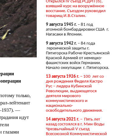
Открылся IV съезд РСДРП (б),
взявший курс на вооружённое
восстание. Съездом руководил
товарищ И.В.Сталин.
9 августа 1945 г.
– 81 год
атомной бомбардировки США г.
Нагасаки в Японии.
9 августа 1942 г.
– 84 года
героической защиты г.
Пятигорска Рабоче-Крестьянской
Красной Армией от немецко-
фашистских войск Германии.
Начало оккупации г. Пятигорска.
ерации
13 августа 1926 г.
– 100 лет со
 операции
дня рождения Фиделя Кастро
Рус – лидера Кубинской
Революции, выдающегося
потому только,
деятеля мирового
коммунистического и
ерал-лейтенант
национально-
5–1937). —
освободительного движения.
традания идут
14 августа 2021 г.
– Пять лет
тели
назад состоялся в г. Мин-Воды
Чрезвычайный V съезд
и глазами
Всесоюзной Коммунистической