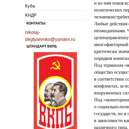
и во имя покоя в
Куба
политических пер
КНДР
человекоистреби
КОНТАКТЫ
Любые действия 
неожиданными. Ч
nikolaj-
целенаправленну
degtyarenko@yandex.ru
многофакторный 
ШТАНДАРТ ВКПБ
критически значи
порядков воинск
Под термином «ми
общество осущест
в соответствии с
конфликтах, за 
вооруженных сил
Под «мониторинг
о социально-пол
государств, но и
в зависимости ка
различного типа.