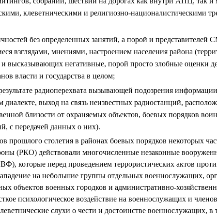
итингов, собраний, шествий на дорогах как внутри АПЦ, так и
тскими, клеветническими и религиозно-националистическими т
чностей без определенных занятий, а порой и представителей 
еся взглядами, мнениями, настроением населения района (терр
) и высказывающих негативные, порой просто злобные оценки д
нов власти и государства в целом;
 результате радиоперехвата вызывающей подозрения информации
м диалекте, выход на связь неизвестных радиостанций, располо
венной близости от охраняемых объектов, боевых порядков вои
, с передачей данных о них).
дов прошлого столетия в районах боевых порядков некоторых час
роны (РКО) действовали многочисленные незаконные вооружен
ВФ), которые перед проведением террористических актов прот
ападение на небольшие группы отдельных военнослужащих, ор
ых объектов военных городков и административно-хозяйственны
ткое психологическое воздействие на военнослужащих и членов
леветнические слухи о чести и достоинстве военнослужащих, в 