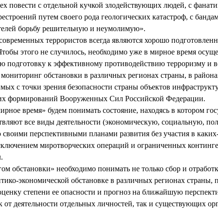
сех повести с отдельной кучкой злодействующих людей, с фанат
естроений путем своего рода геологических катастроф, с банда
телей борьбу решительную и неумолимую».
современных террористов всегда являются хорошо подготовленн
тобы этого не случилось, необходимо уже в мирное время осуще
ю подготовку к эффективному противодействию терроризму и в
мониторинг обстановки в различных регионах страны, в район
мых с точки зрения безопасности страны объектов инфраструкт
их формирований Вооруженных Сил Российской Федерации.
рное время» будем понимать состояние, находясь в котором гос
вляют все виды деятельности (экономическую, социальную, пол
о своими перспективными планами развития без участия в каки
исключением миротворческих операций и ограниченных континг
.
ом обстановки» необходимо понимать не только сбор и отрабо
итико-экономической обстановке в различных регионах страны,
 оценку степени ее опасности и прогноз на ближайшую перспекти
к от деятельности отдельных личностей, так и существующих ор