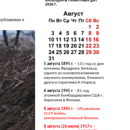
КАЛЕНДАРЬ ПАМЯТНЫХ ДАТ
2026 Г.
убликован в
5 августа 1895 г.
– 131 год со дня
кончины Фридриха Энгельса,
одного из основоположников
научного коммунизма, близкого
друга и соратника К.Маркса.
6 августа 1945 г.
– 81 год
атомной бомбардировки США г.
Хиросима в Японии.
8 августа 1945 г.
– Объявление
СССР войны
империалистической Японии.
8 августа (26 июля) 1917 г.
–