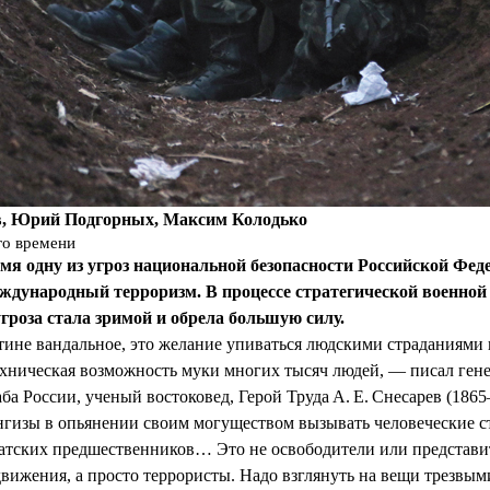
, Юрий Подгорных, Максим Колодько
го времени
мя одну из угроз национальной безопасности Российской Фед
ждународный терроризм. В процессе стратегической военной
угроза стала зримой и обрела большую силу.
тине вандальное, это желание упиваться людскими страданиями 
ехническая возможность муки многих тысяч людей, — писал ген
ба России, ученый востоковед, Герой Труда А. Е. Снесарев (186
гизы в опьянении своим могуществом вызывать человеческие с
иатских предшественников… Это не освободители или представи
вижения, а просто террористы. Надо взглянуть на вещи трезвым