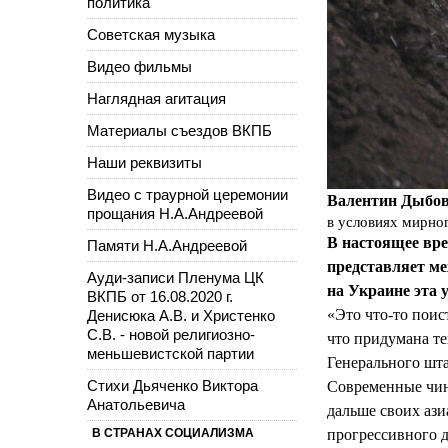
политика
Советская музыка
Видео фильмы
Наглядная агитация
Материалы съездов ВКПБ
Наши реквизиты
Видео с траурной церемонии
Валентин Дыбов
прощания Н.А.Андреевой
в условиях мирно
В настоящее вре
Памяти Н.А.Андреевой
представляет ме
Ауди-записи Пленума ЦК
на Украине эта 
ВКПБ от 16.08.2020 г.
«Это что-то поис
Денисюка А.В. и Христенко
С.В. - новой религиозно-
что придумана т
меньшевистской партии
Генерального шта
Стихи Дьяченко Виктора
Современные чин
Анатольевича
дальше своих аз
В СТРАНАХ СОЦИАЛИЗМА
прогрессивного д