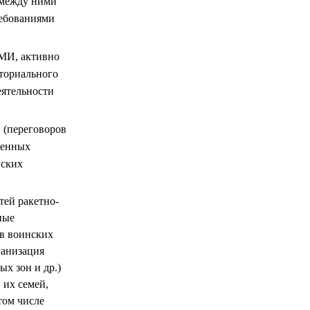
 между ними
ребованиями
СМИ, активно
иториального
еятельности
 (переговоров
женных
нских
тей ракетно-
ные
ив воинских
ганизация
х зон и др.)
 их семей,
том числе