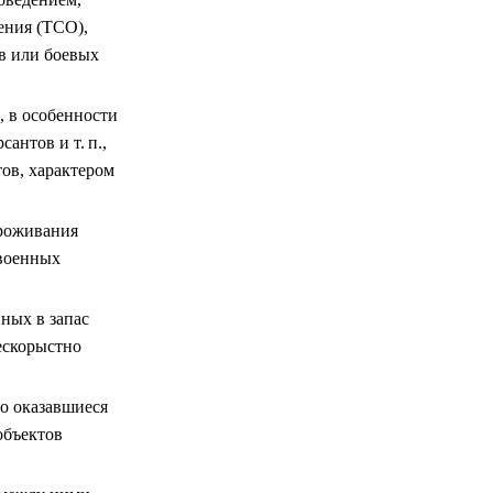
ения (ТСО),
в или боевых
, в особенности
антов и т. п.,
ов, характером
проживания
 военных
ных в запас
ескорыстно
о оказавшиеся
объектов