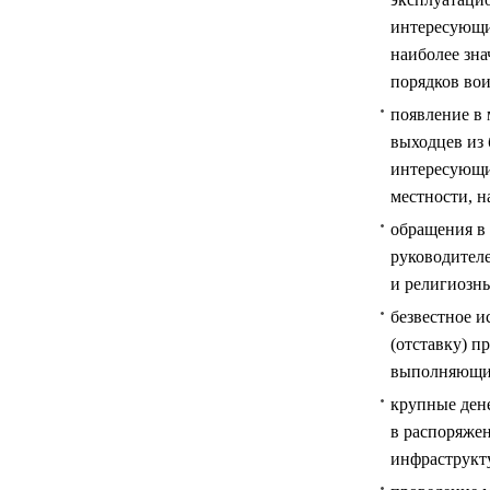
интересующи
наиболее зн
порядков во
появление в
выходцев из 
интересующи
местности, 
обращения в
руководителе
и религиозны
безвестное и
(отставку) п
выполняющих
крупные дене
в распоряже
инфраструкт