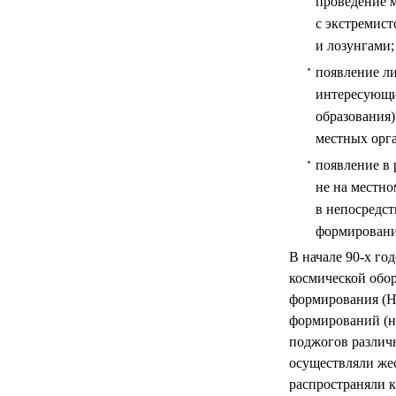
проведение м
с экстремис
и лозунгами;
появление ли
интересующи
образования
местных орга
появление в
не на местно
в непосредст
формирований
В начале 90-х го
космической обо
формирования (Н
формирований (н
поджогов различн
осуществляли жес
распространяли к