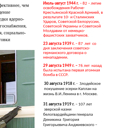
Июль-август 1944 г.
– 82 – летие
фективнее, чем
освобождения Рабоче-
дение
Крестьянской Красной Армией, в
результате 10- и Сталинских
дки ядерно-
Ударов, Советской Белоруссии,
ргоснабжения,
Советской Украины и Советской
Молдавии от немецко-
я, социально-
фашистских захватчиков.
товки
23 августа 1939 г.
– 87 лет со
дня заключения советско-
германского договора о
ненападении.
29 августа 1949 г. –
76 лет назад
была испытана первая атомная
бомба в СССР.
30 августа 1918 г.
- Злодейское
покушение эсерки Каплан на
жизнь В.И.Ленина в г. Москве.
31 августа 1919 г.
– 107 лет
зверской казни
белогвардейцами генерала
Деникина Григория
Григорьевича Анджиевского –