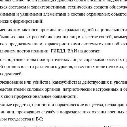
хся составом и характеристиками технических средств обнаруж
ачимыми и уязвимыми элементами в составе охраняемых объекто
инских формирований;
 местах компактного проживания граждан одной национальности
бывших южных республик группы лиц в качестве гостей, коммерс
хся предназначением, характеристиками системы охраны объект
наличием постов полиции, ГИБДД, ВАИ на дорогах;
 паспортные столы подозрительных лиц за справками о местах 
й органов власти различного уровня, известных политических,
х деятелей;
счезновение или убийства (самоубийства) действующих и уволен
редставителей силовых органов, патриотически настроенных и б
 свои профессиональные обязанности;
жные средства, ценности и наркотические вещества, неожиданн
нии лиц, проходящих службу в подразделениях охраны военных 
уры государства и ВС;