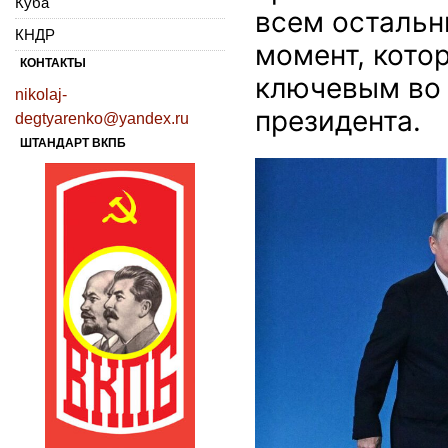
Куба
всем остальн
КНДР
момент, кото
КОНТАКТЫ
ключевым во 
nikolaj-
президента.
degtyarenko@yandex.ru
ШТАНДАРТ ВКПБ
https://avatars.dzeninfr
zen_doc/271828/pub_6