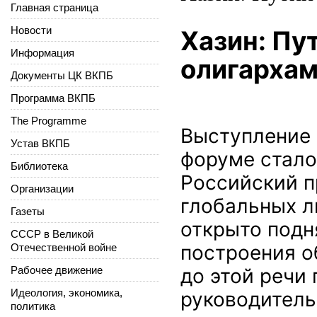
Главная страница
Новости
Хазин: Пу
Информация
олигарха
Документы ЦК ВКПБ
Программа ВКПБ
The Programme
Выступление 
Устав ВКПБ
форуме стал
Библиотека
Российский п
Организации
глобальных л
Газеты
открыто подн
СССР в Великой
построения о
Отечественной войне
Рабочее движение
до этой речи
Идеология, экономика,
руководитель
политика