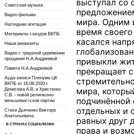
выступал со 
Советская музыка
предложением
Видео фильмы
мира. Одним 
Наглядная агитация
время своего
Материалы съездов ВКПБ
касался напря
Наши реквизиты
глобализован
Видео с траурной церемонии
прощания Н.А.Андреевой
привыкли жит
Памяти Н.А.Андреевой
прекращает с
Ауди-записи Пленума ЦК
стремительно
ВКПБ от 16.08.2020 г.
мира, который
Денисюка А.В. и Христенко
С.В. - новой религиозно-
подчинённой 
меньшевистской партии
отдельных и 
Стихи Дьяченко Виктора
Анатольевича
равных друг д
В СТРАНАХ СОЦИАЛИЗМА
права и возм