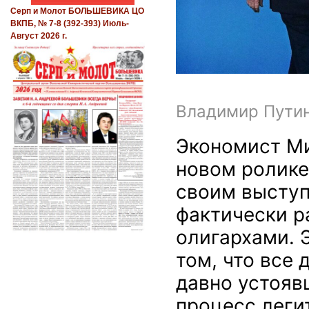
Серп и Молот БОЛЬШЕВИКА ЦО
ВКПБ, № 7-8 (392-393) Июль-
Август 2026 г.
Владимир Путин
Экономист Ми
новом ролике
своим выступ
фактически р
олигархами. Э
том, что все 
давно устояв
процесс леги