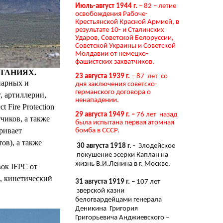
Июль-август 1944 г.
– 82 – летие
освобождения Рабоче-
Крестьянской Красной Армией, в
результате 10- и Сталинских
Ударов, Советской Белоруссии,
Советской Украины и Советской
Молдавии от немецко-
фашистских захватчиков.
ЫТАНИЯХ.
23 августа 1939 г.
– 87 лет со
нарных и
дня заключения советско-
германского договора о
, артиллерии,
ненападении.
 Fire Protection
29 августа 1949 г. –
76 лет назад
тчиков, а также
была испытана первая атомная
ривает
бомба в СССР.
ов), а также
30 августа 1918 г.
- Злодейское
покушение эсерки Каплан на
жизнь В.И.Ленина в г. Москве.
ок IFPC от
й, кинетический
31 августа 1919 г.
– 107 лет
зверской казни
белогвардейцами генерала
Деникина Григория
Григорьевича Анджиевского –