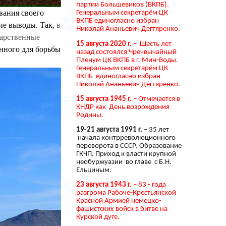
партии Большевиков (ВКПБ).
вания своего
Генеральным секретарём ЦК
ВКПБ единогласно избран
ие выводы. Так,
в
Николай Ананьевич Дегтяренко.
дарственные
15 августа 2020 г.
– Шесть лет
енного для борьбы
назад состоялся Чречвычайный
Пленум ЦК ВКПБ в г. Мин-Воды.
Генеральным секретарём ЦК
ВКПБ единогласно избран
Николай Ананьевич Дегтяренко.
15 августа 1945 г.
– Отмечается в
КНДР как День возрождения
Родины.
19-21 августа 1991 г.
– 35 лет
начала контрреволюционного
переворота в СССР. Образование
ГКЧП. Приход к власти крупной
необуржуазии во главе с Б.Н.
Ельциным.
23 августа 1943 г.
– 83 - года
разгрома Рабоче-Крестьянской
Красной Армией немецко-
фашистских войск в битве на
Курской дуге.