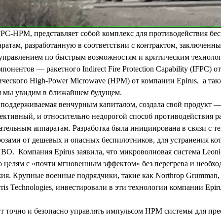
FPC-HPM, представляет собой комплекс для противодействия б
ратам, разработанную в соответствии с контрактом, заключенны
управлением по быстрым возможностям и критическим технолог
понентов — ракетного Indirect Fire Protection Capability (IFPC) 
тического High-Power Microwave (HPM) от компании Epirus, а так
я мы увидим в ближайшем будущем.
, поддерживаемая венчурным капиталом, создала свой продукт —
фективный, и относительно недорогой способ противодействия 
тельным аппаратам. Разработка была инициирована в связи с те
розами от дешевых и опасных беспилотников, для устранения ко
ВО. Компания Epirus заявила, что микроволновая система Leoni
о целям с «почти мгновенным эффектом» без перегрева и необх
ия. Крупные военные подрядчики, такие как Northrop Grumman, 
ris Technologies, инвестировали в эти технологии компании Epiru
т точно и безопасно управлять импульсом HPM системы для пре