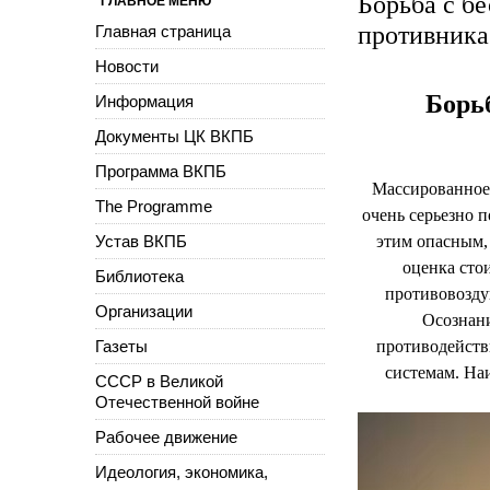
Борьба с б
ГЛАВНОЕ МЕНЮ
противника
Главная страница
Новости
Борь
Информация
Документы ЦК ВКПБ
Программа ВКПБ
Массированное 
The Programme
очень серьезно 
Устав ВКПБ
этим опасным,
оценка сто
Библиотека
противовозду
Организации
Осознани
Газеты
противодейств
системам. На
СССР в Великой
Отечественной войне
Рабочее движение
Идеология, экономика,