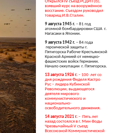
Открылся IV съезд РСДРП (б),
взявший курс на вооружённое
восстание. Съездом руководил
товарищ И.В.Сталин.
9 августа 1945 г.
– 81 год
атомной бомбардировки США г.
Нагасаки в Японии.
9 августа 1942 г.
– 84 года
героической защиты г.
Пятигорска Рабоче-Крестьянской
Красной Армией от немецко-
фашистских войск Германии.
Начало оккупации г. Пятигорска.
13 августа 1926 г.
– 100 лет со
дня рождения Фиделя Кастро
Рус – лидера Кубинской
Революции, выдающегося
деятеля мирового
коммунистического и
национально-
освободительного движения.
14 августа 2021 г.
– Пять лет
назад состоялся в г. Мин-Воды
Чрезвычайный V съезд
Всесоюзной Коммунистической