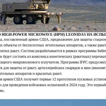
 HIGH-POWER MICROWAVE (HPM) LEONIDAS НА ИСП
ы, поставленный армии США, предназначен для защиты стацио
 объекты от беспилотных летательных аппаратов, а также ракет
атых ракет. Система разрабатывается в рамках программы Indirect
 и будет состоять из комплекса кинетических (ракетных) перехва
мощного микроволнового излучателя. Программа IFPC предусмат
тв для защиты от ракет, артиллерийских снарядов и мин (миномет
тельных аппаратов и крылатых ракет.
мя армия США получает первые 12 прототипов пусковых установ
s для проведения войсковых испытаний в 2024 году. Это первы
мы.