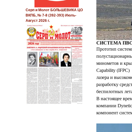
Серп и Молот БОЛЬШЕВИКА ЦО
ВКПБ, № 7-8 (392-393) Июль-
Август 2026 г.
СИСТЕМА ПВО
Прототип систем
полустационарных
минометов и крыл
Capability (IFPC)
лазера и высоко
разработку средс
беспилотных лета
В настоящее вре
компании Dynetic
компонент систе