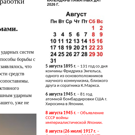
работки
КАЛЕНДАРЬ ПАМЯТНЫХ ДАТ
2026 Г.
мами.
 ударных систем
способы борьбы с
аявлялось, что
5 августа 1895 г.
– 131 год со дня
кончины Фридриха Энгельса,
сти средств
одного из основоположников
есопоставимы.
научного коммунизма, близкого
друга и соратника К.Маркса.
ективного
6 августа 1945 г.
– 81 год
душным ударным
атомной бомбардировки США г.
ашего, уже не
Хиросима в Японии.
8 августа 1945 г.
– Объявление
СССР войны
империалистической Японии.
8 августа (26 июля) 1917 г.
–