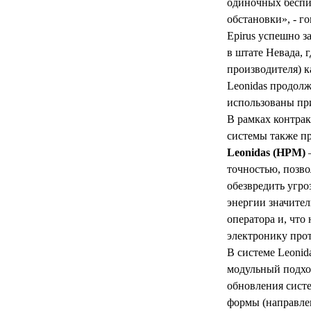
одиночных беспи
обстановки», - г
Epirus успешно 
в штате Невада, 
производителя) к
Leonidas продолж
использованы при
В рамках контра
системы также п
Leonidas (HPM)
—
точностью, позв
обезвредить угро
энергии значител
оператора и, что
электронику про
В системе Leoni
модульный подхо
обновления сист
формы (направлен