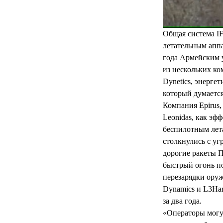
Общая система I
летательным аппа
года Армейским 
из нескольких ком
Dynetics, энерге
который думаетс
Компания Epirus
Leonidas, как эф
беспилотным лета
столкнулись с уг
дорогие ракеты П
быстрый огонь п
перезарядки оруж
Dynamics и L3Har
за два года.
«Операторы могу