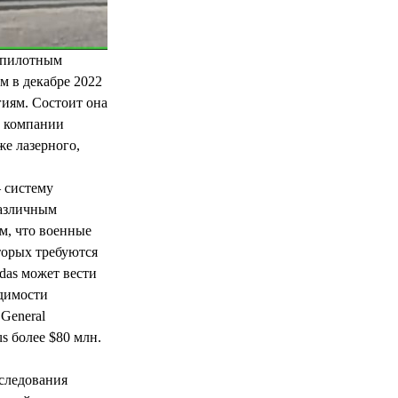
еспилотным
м в декабре 2022
иям. Состоит она
от компании
же лазерного,
 систему
различным
м, что военные
торых требуются
das может вести
одимости
General
s более $80 млн.
следования