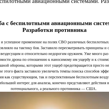
еспилотными авиационными системами. Раз
ба с беспилотными авиационными систе
Разработки противника
и успешное применение на полях СВО различных беспилотных
повлияло на тактику боя. Заставило пересматривать принципы и 
 вездесущим и относительно недорогим оружием. Уже много раз з
имости дрона по отношению к наносимому им ущербу и к стоимо
шной обороны, которыми этот ущерб предотвращается просто н
е этого факта заставило увеличить темпы поиска способов эфф
ия как существующим, так и перспективным беспилотным воз
ибольший интерес для анализа, конечно представляют действия н
потенциального, а реального противника — США.