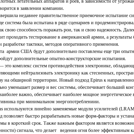
лотных летательных аппаратов и роев, в зависимости от угрож
оворится в заявлении компании.
завершила недавнее правительственное приемочное испытание 
где система была испытана в ряде сценариев и продемонстрирова
ак свою способность поражать рои, так и свою надежность. Дале
ит проходить тестирование в американской армии, а результаты 
 разработке тактики, методов оперативного применения.
кта армии США будут дополнительно поставлены еще три опытн
ройдут дополнительные опытно-конструкторские испытания.
 это комплекс систем противодействия электронике, обладаю
оляющими нейтрализовать электронику как стесненных, простра
зу на обширной территории. Новый подход Epirus к направленно
ьно уменьшает размер и вес системы, обеспечивает больший кон
 наиболее важно, обеспечивает наиболее мощное энергетическое 
тивника при минимальном энергопотреблениии.
das используются линейно заменяемые модули усилителей (LRAM
д позволяет быстро разрабатывать новые форм-факторы и устан
емы в короткий срок. Также важным фактором является возможн
ности) сигнала, что делает ведения огня более эффективным к