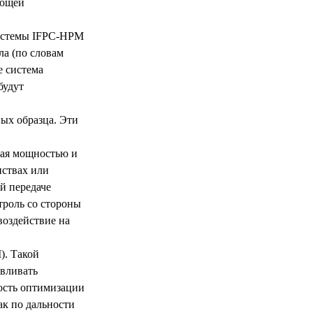
ающей
системы IFPC-HPM
ла (по словам
е система
будут
ых образца. Эти
щая мощностью и
нствах или
й передаче
троль со стороны
воздействие на
). Такой
авливать
ость оптимизации
ак по дальности