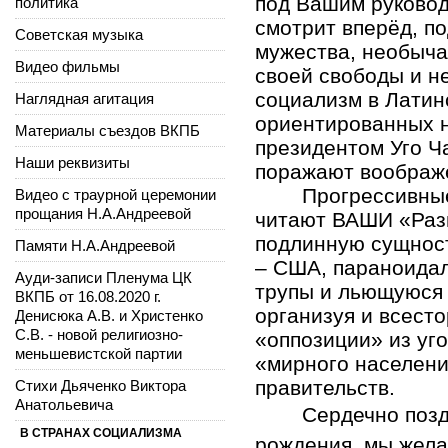
под Вашим руковод
политика
смотрит вперёд, п
Советская музыка
мужества, необыча
Видео фильмы
своей свободы и н
социализм в Латин
Наглядная агитация
ориентированных 
Материалы съездов ВКПБ
президентом Уго Ч
Наши реквизиты
поражают воображ
Прогрессивны
Видео с траурной церемонии
прощания Н.А.Андреевой
читают ВАШИ «Раз
подлинную сущнос
Памяти Н.А.Андреевой
– США, параноидал
Ауди-записи Пленума ЦК
трупы и льющуюся 
ВКПБ от 16.08.2020 г.
организуя и всест
Денисюка А.В. и Христенко
С.В. - новой религиозно-
«оппозиции» из уг
меньшевистской партии
«мирного населени
правительств.
Стихи Дьяченко Виктора
Анатольевича
Сердечно позд
В СТРАНАХ СОЦИАЛИЗМА
рождения, мы жел