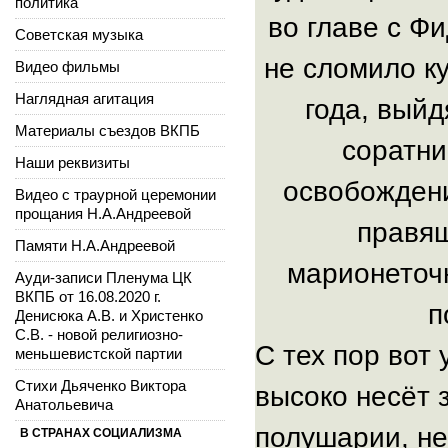
политика
во главе с Ф
Советская музыка
не сломило к
Видео фильмы
Наглядная агитация
года, выйд
Материалы съездов ВКПБ
соратни
Наши реквизиты
освобождени
Видео с траурной церемонии
прощания Н.А.Андреевой
правящ
Памяти Н.А.Андреевой
марионеточ
Ауди-записи Пленума ЦК
ВКПБ от 16.08.2020 г.
п
Денисюка А.В. и Христенко
С.В. - новой религиозно-
С тех пор вот
меньшевистской партии
Стихи Дьяченко Виктора
высоко несёт 
Анатольевича
полушарии, не
В СТРАНАХ СОЦИАЛИЗМА