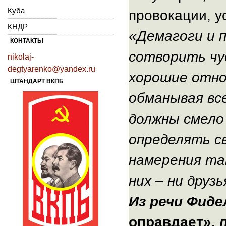
Куба
провокации, 
КНДР
«Демагоги и 
КОНТАКТЫ
сотворить чуд
nikolaj-
degtyarenko@yandex.ru
хорошие отно
ШТАНДАРТ ВКПБ
обманывая все
должны смело
определять с
намерения та
них – ни друзь
Из речи Фид
оправдает»
,