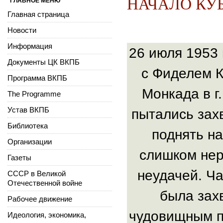
НАЧАЛО КУ
ГЛАВНОЕ МЕНЮ
Главная страница
Новости
Информация
26 июля 1953 
Документы ЦК ВКПБ
с Фиделем 
Программа ВКПБ
Монкада в г
The Programme
Устав ВКПБ
пытались зах
Библиотека
поднять н
Организации
слишком нер
Газеты
неудачей. Ч
СССР в Великой
Отечественной войне
была зах
Рабочее движение
чудовищным п
Идеология, экономика,