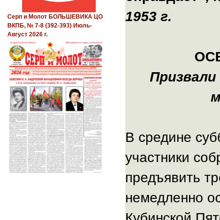
1953 г.
Серп и Молот БОЛЬШЕВИКА ЦО
ВКПБ, № 7-8 (392-393) Июль-
Август 2026 г.
ОС
Призвали
м
В средине суб
участники соб
предъявить т
немедленно о
Кубинской Пят