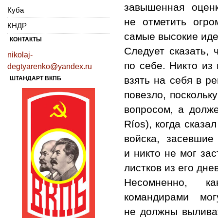
завышенная оценк
Куба
не отметить огр
КНДР
самые высокие ид
КОНТАКТЫ
Следует сказать, 
nikolaj-
по себе. Никто из
degtyarenko@yandex.ru
взять на себя в р
ШТАНДАРТ ВКПБ
повезло, поскольк
вопросом, а долж
Ríos), когда сказа
войска, засевшие
и никто не мог зас
листков из его дне
Несомненно, ка
командирами мог
не должны вылива