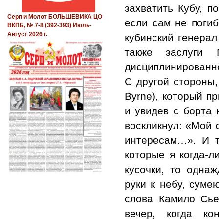
захватить Кубу, п
Серп и Молот БОЛЬШЕВИКА ЦО
если сам не погиб
ВКПБ, № 7-8 (392-393) Июль-
Август 2026 г.
кубинский генерал
также заслуги 
дисциплинированно
С другой стороны,
Byrne), который п
и увидев с борта 
воскликнул: «Мой 
интересам…». И т
которые я когда-л
кусочки, то одна
руки к небу, суме
слова Камило Сьен
вечер, когда ко