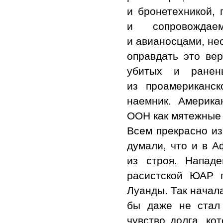
и бронетехникой,
и сопровождае
и авианосцами, не
оправдать это ве
убитых и ранен
из проамериканс
наемник. Америк
ООН как мятежные 
Всем прекрасно и
думали, что и в А
из строя. Напад
расистской ЮАР п
Луанды. Так начала
бы даже не стал
чувство долга, ко