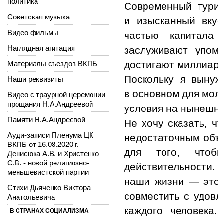
политика
Современный тури
Советская музыка
и изысканный вку
Видео фильмы
частью капитала
Наглядная агитация
заслуживают упо
достигают миллиар
Материалы съездов ВКПБ
Поскольку я выну
Наши реквизиты
в основном для мо
Видео с траурной церемонии
прощания Н.А.Андреевой
условия на нынешн
Памяти Н.А.Андреевой
Не хочу сказать, 
Ауди-записи Пленума ЦК
недостаточным объ
ВКПБ от 16.08.2020 г.
для того, что
Денисюка А.В. и Христенко
С.В. - новой религиозно-
действительности.
меньшевистской партии
наши жизни — это
Стихи Дьяченко Виктора
совместить с удо
Анатольевича
каждого человека
В СТРАНАХ СОЦИАЛИЗМА