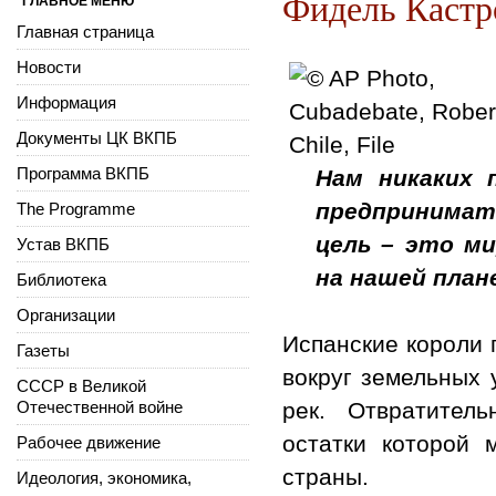
Фидель Кастр
ГЛАВНОЕ МЕНЮ
Главная страница
Новости
Информация
Документы ЦК ВКПБ
Программа ВКПБ
Нам никаких 
предпринимать
The Programme
цель – это м
Устав ВКПБ
на нашей план
Библиотека
Организации
Испанские короли 
Газеты
вокруг земельных 
СССР в Великой
Отечественной войне
рек. Отвратител
остатки которой 
Рабочее движение
страны.
Идеология, экономика,