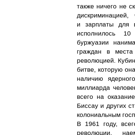
также ничего не с
дискриминацией,
и зарплаты для 
исполнилось 10 
буржуазии наним
граждан в места
революцией. Кубин
битве, которую он
наличию ядерног
миллиарда челове
всего на оказани
Биссау и других с
колониальным госп
В 1961 году, все
революции, нае