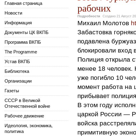
Главная страница
рабочих
Новости
Подробности
Создано
21 Август 2
Михаил Молотов
h
Информация
Забастовка горняк
Документы ЦК ВКПБ
подавлена буржуаз
Программа ВКПБ
блокировали вход 
The Programme
Полиция открыла с
Устав ВКПБ
менее 18 человек. 
Библиотека
уже погибло 10 чел
Организации
момент работа на 
Газеты
прибывает полиция
СССР в Великой
В этом году исполн
Отечественной войне
царкой России — Р
Рабочее движение
войска расстрелял
Идеология, экономика,
политика
примитивную эконо