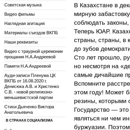
В Казахстане в де
Советская музыка
мирную забастовку
Видео фильмы
соблюдать законы,
Наглядная агитация
Теперь ЮАР. Каза
Материалы съездов ВКПБ
страны, страны, в
Наши реквизиты
до зубов демократ
Видео с траурной церемонии
Сто лет прошло, р
прощания Н.А.Андреевой
но несмотря на «д
Памяти Н.А.Андреевой
самые дичайшие пр
Ауди-записи Пленума ЦК
ВКПБ от 16.08.2020 г.
Вспомните расстр
Денисюка А.В. и Христенко
этом году! Может 
С.В. - новой религиозно-
меньшевистской партии
резины, которыми 
Стихи Дьяченко Виктора
Государство — это 
Анатольевича
являться ни чем и
В СТРАНАХ СОЦИАЛИЗМА
буржуазии. Поэтом