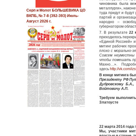
чиновника была ве
металлурги», наконе
Серп и Молот БОЛЬШЕВИКА ЦО
туда придут и буду
ВКПБ, № 7-8 (392-393) Июль-
партий и организац
Август 2026 г.
народно – освобо
губернатором области
7. В результате
22 
приходилось перекри
«Единой Россией» и
митинг рабочих прох
плохо с морально-э
Совсем неуместны 
чтобы помешать пр
Махно…». Подро
здесь
http://vk.com/izs
В конце митинга б
Президенту РФ Пути
Дубровскому Б.А.
Войтовичу А.П.
Требуем выполнить 
Златоусте
22 марта 2014 года
г
Мы, участники мит
властью в стране, 