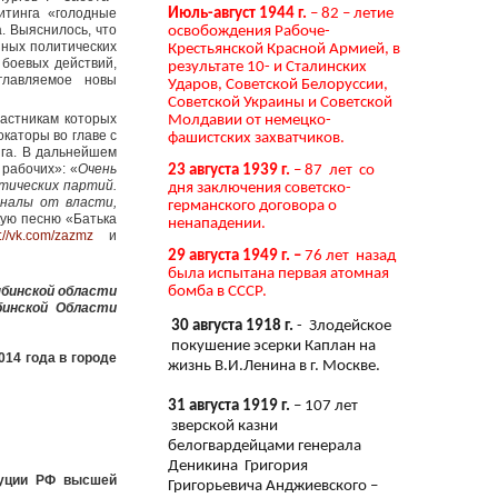
Июль-август 1944 г.
– 82 – летие
итинга «голодные
. Выяснилось, что
освобождения Рабоче-
зных политических
Крестьянской Красной Армией, в
 боевых действий,
результате 10- и Сталинских
главляемое новы
Ударов, Советской Белоруссии,
Советской Украины и Советской
астникам которых
Молдавии от немецко-
окаторы во главе с
фашистских захватчиков.
нга. В дальнейшем
 рабочих»: «
Очень
23 августа 1939 г.
– 87 лет со
итических партий.
дня заключения советско-
иналы от власти,
германского договора о
кую песню «Батька
ненападении.
p://vk.com/zazmz
и
29 августа 1949 г. –
76 лет назад
была испытана первая атомная
ябинской области
бомба в СССР.
бинской Области
30 августа 1918 г.
- Злодейское
покушение эсерки Каплан на
14 года в городе
жизнь В.И.Ленина в г. Москве.
31 августа 1919 г.
– 107 лет
зверской казни
белогвардейцами генерала
Деникина Григория
туции РФ высшей
Григорьевича Анджиевского –