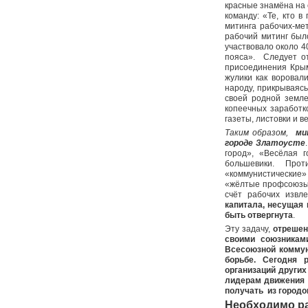
красные знамёна на
команду: «Те, кто в
митинга рабочих-ме
рабочий митинг был
участвовало около 4
пояса». Следует от
присоединения Крым
жулики как воровали
народу, прикрываясь
своей родной земле
копеечных заработк
газеты, листовки и 
Таким образом,
мит
городе Златоусте
город», «Весёлая 
большевики. Проти
«коммунистические»
«жёлтые профсоюзы».
счёт рабочих извл
капитала, несущая
быть отвергнута
.
Эту задачу,
отрешен
своими союзникам
Всесоюзной коммун
борьбе. Сегодня 
организаций других
лидерам движения 
получать из городо
Необходимо ра