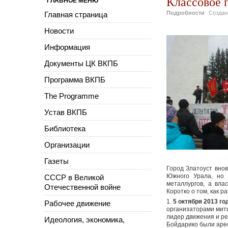
Классовое 
ГЛАВНОЕ МЕНЮ
Подробности
Созда
Главная страница
Новости
Информация
Документы ЦК ВКПБ
Программа ВКПБ
The Programme
Устав ВКПБ
Библиотека
Организации
Газеты
Город Златоуст внов
Южного Урала, но 
СССР в Великой
металлургов, а вла
Отечественной войне
Коротко о том, как р
1.
5 октября 2013 го
Рабочее движение
организаторами мити
лидер движения и ре
Идеология, экономика,
Бойдарико были арес