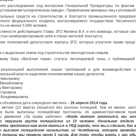
ного расследования под контролем Генеральной Прокуратуры по фактам
устовском металлургическом заводе». Привлечение виновных лиц к уголовной
ральных средств на строительство в Златоусте промышленного предприя
пного федерального холдинга, контролируемого государством. Численнос
ть не менее 5.000 человек.
должности действующего Главы ЗГО Жилина В.А. и его команды, которые св
тью скомпрометировали себя в глазах жителей Златоуста.
ние полномочий депутатского корпуса ЗГО, которые утратили право пред
а о выделении земли под строительство многодетным семьям.
овому бору «Весёлая горка» статуса лесопарковой зоны, с публикацие
 реализацией выполнения наших требований и для взаимодействия с
ональной власти наделяем полномочиями наших делегатов:
 Николаевну
 Михайловича
у Викторовну
кторовича
я Владимировича
а объявлена дата очередного митинга –
26 апреля 2014 года
.
 митинг (22 марта) обошёлся без разгона полицией. Тем не менее, шес
ов были выписаны полицейские протоколы об административном прав
ы движения «За права рабочих»: «
Когда митинг закончился, мы на
с окружила группа полицейских из 10 человек. Начальник отдела
дка предложил нам всем явиться в УВД города, что мы и сделали. Как 
о высокое полицейское начальство из Челябинска, которое проводи
 полиции мы провели около 3 часов. Для того, чтобы взять с нас объ