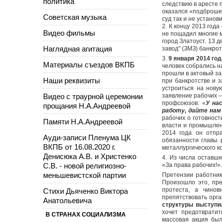
политика
следствию в аресте 
оказался «подброше
Советская музыка
суд так и не установи
2. К концу 2013 год
Видео фильмы
не пощадил многие 
город Златоуст. 13 
Наглядная агитация
завод" (ЗМЗ) банкро
3.
9 января 2014 го
Материалы съездов ВКПБ
человек собрались н
прошли в актовый за
Наши реквизиты
при банкротстве и 
устроиться на нову
Видео с траурной церемонии
заявление рабочих –
профсоюзов: «
У на
прощания Н.А.Андреевой
работу, дайте нам 
рабочих о готовност
Памяти Н.А.Андреевой
власти и промышлен
2014 года он отпр
Ауди-записи Пленума ЦК
обязанности главы р
ВКПБ от 16.08.2020 г.
металлургического к
Денисюка А.В. и Христенко
4. Из числа оставш
С.В. - новой религиозно-
«За права рабочих!»
меньшевистской партии
Претензии работник
Произошло это, пре
протеста, а чинов
Стихи Дьяченко Виктора
препятствовать орга
Анатольевича
структуры выступи
хочет предотврати
В СТРАНАХ СОЦИАЛИЗМА
массовая акция бы