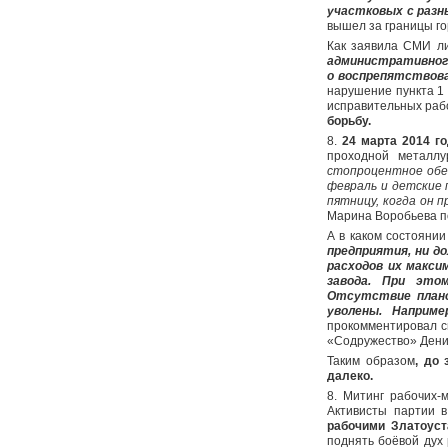
участковых с разн
вышел за границы го
Как заявила СМИ л
административного
о воспрепятствова
нарушение пункта 1 
исправительных раб
борьбу.
8.
24 марта 2014 г
проходной металлу
стопроцентное обещ
февраль и детские 
пятницу, когда он 
Марина Воробьева по
А в каком состояни
предприятия, ни д
расходов их макси
завода. При это
Отсутствие плано
уволены. Наприм
прокомментировал с
«Содружество» Дени
Таким образом
, до
далеко.
8. Митинг рабочих-
Активисты партии в
рабочими Златоуст
поднять боёвой дух 