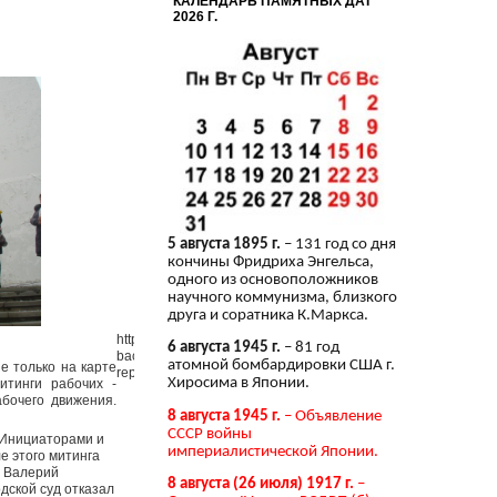
КАЛЕНДАРЬ ПАМЯТНЫХ ДАТ
2026 Г.
5 августа 1895 г.
– 131 год со дня
кончины Фридриха Энгельса,
одного из основоположников
научного коммунизма, близкого
друга и соратника К.Маркса.
http://vkpb.ru/templates/rhuk_milkyway/images/mw_line_grey.p
6 августа 1945 г.
– 81 год
background-position: 50% 0px; background-repeat: no-repeat
атомной бомбардировки США г.
е только на карте
repeat;">
Хиросима в Японии.
итинги рабочих -
бочего движения.
8 августа 1945 г.
– Объявление
СССР войны
. Инициаторами и
империалистической Японии.
е этого митинга
ы Валерий
8 августа (26 июля) 1917 г.
–
дской суд отказал