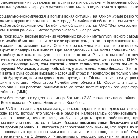
подозреваемых и постановил выпустить их из-под стражи. «Незаконный обор
нными ружьями и корпусом учебной гранаты». Кто подбросил это оружие акт
л.
а социально-экономическая и политическая ситуации на Южном Урале резко у
малые и крупные промышленные города Челябинской области, в том числе т
декабря арбитражный суд Челябинской области признал ОАО "Златоустовский
том. Тысячи рабочих – металлургов оказались без работы.
да
произошли первые волнения уволенных рабочих металлургического завода
а стихийный митинг – вначале возле прокуратуры, потом по приглашению гор
л здания гор. администрации. Сотни людей возмущались тем, что они не по
закрытии предприятия выплат. При этом уволенные не могли получить свои
ю работу или встать на учет в центре занятости. Результатом этой встре
 металлургов властям города, новым владельцам завода, депутатам от КПРФ
с денег вообще нет, еды никакой - даже картошки нет. Если вы не 
оружие! Мы знаем, к кому надо идти, у кого взять наши деньги
». Это о
и взять в руки оружие вызвало настоящий страх и переполох не только у ме
ной буржуазии, но и вынудило даже президента РФ вмешаться в ситуацию 
авил в отставку губернатора Челябинской области М. Юревича и назн
егиона Б. Дубровского, занимавшего до этого пост генерального директор
омбината (ММК).
ихся без средств к существованию работников ЗМЗ сложилось новое общес
. Возглавила его Марина Николаевна Воробьева.
ов ЗМЗ к новым владельцам завода вскоре перешли и в недовольство гор
жде всего, потому, что уволенные рабочие намеревались организовывать
ники от власти, вместо того, чтобы защищать права работников, пр
низации уличного протеста. Таким образом,
промышленная
буржуазия
и о
ли против рабочих
. В Златоусте распространилось мнение, что мэрия во ч
ть проведение протестных митингов накануне и в период сочинской О
ла назначена на 1 февраля. Чиновникам с помощью местных активистов 