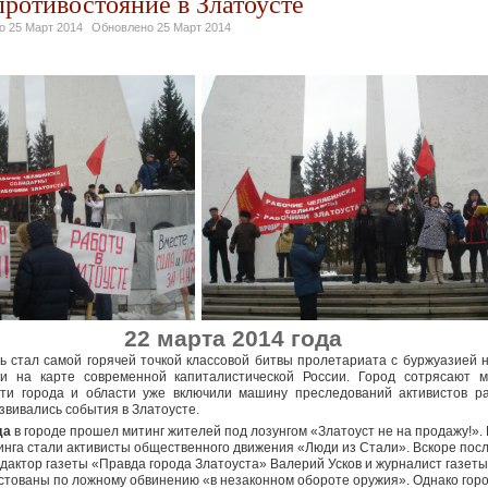
противостояние в Златоусте
но
25 Март 2014
Обновлено
25 Март 2014
22 марта 2014 года
ь стал самой горячей точкой классовой битвы пролетариата с буржуазией н
и на карте современной капиталистической России. Город сотрясают м
сти города и области уже включили машину преследований активистов ра
азвивались события в Златоусте.
да
в городе прошел митинг жителей под лозунгом «Златоуст не на продажу!»
нга стали активисты общественного движения «Люди из Стали». Вскоре посл
дактор газеты «Правда города Златоуста» Валерий Усков и журналист газет
тованы по ложному обвинению «в незаконном обороте оружия». Однако горо