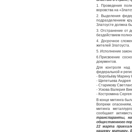
1. Проведения пол
воровства на «Злато
2. Выделения феде
подразделением кру
Златоусте должна бы
3. Отстранение от 
бездействием полнос
4. Досрочное сложе
жителей Златоуста.
5. Исполнение закон
6.Присвоение сосн
документов.
Для контроля над
федеральной и реги
- Воробьёву Марину
- Щепетьева Андрея
- Старикову Светлан
- Ускова Валерия Ви
- Костромина Серге
В конце митинга был
Вопреки опасениям,
митинга металлург
сообщают активист
транспаранты, на
общественного поря
22 марта приехал
нашему митингу. В