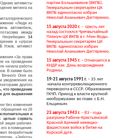
партии Большевиков (ВКПБ).
 Однако активисты
едение митинга на
Генеральным секретарём ЦК
ВКПБ единогласно избран
Николай Ананьевич Дегтяренко.
металлургического
движение «Люди из
15 августа 2020 г.
– Шесть лет
ечь автомобиль,
назад состоялся Чречвычайный
потасовка между
Пленум ЦК ВКПБ в г. Мин-Воды.
. Негребецких.
14
Генеральным секретарём ЦК
зрению в «угрозе
В. Усков, активист
ВКПБ единогласно избран
Николай Ананьевич Дегтяренко.
вижения «За права
15 августа 1945 г.
– Отмечается в
ие на проведение
КНДР как День возрождения
осле начала работы
Родины.
ков. В заявке было
 Вечного Огня на
19-21 августа 1991 г.
– 35 лет
ачи уведомления на
начала контрреволюционного
изаторами другого
переворота в СССР. Образование
, что проведение
ок для выражения
ГКЧП. Приход к власти крупной
необуржуазии во главе с Б.Н.
Ельциным.
инг без изменения
у обращения на 26
23 августа 1943 г.
– 83 - года
исполнительная и
разгрома Рабоче-Крестьянской
с целью сорвать
Красной Армией немецко-
ей акции рабочих-
фашистских войск в битве на
ь его в помещение.
ложил безработным
Курской дуге.
лургов». «Забота»