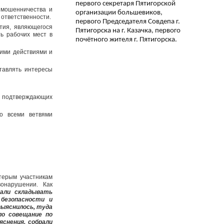
первого секретаря Пятигорской
 мошенничества и
организации большевиков,
 ответственности.
первого Председателя Совдепа г.
тия, являющегося
Пятигорска на г. Казачка, первого
ть рабочих мест в
почётного жителя г. Пятигорска.
оими действиями и
ставлять интересы
й подтверждающих
о всеми ветвями
терым участникам
онарушении. Как
чали складывать
 безопасности и
выяснилось, туда
ло совещание по
яснения, собрали