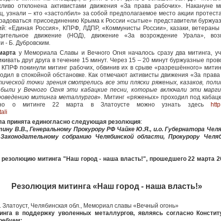
жливо отклонена активистами движения «За права рабочих». Накануне м
ц, узнали – кто «застолбил» за собой предполагаемое место акции протеста
т радоваться присоединению Крыма к России «сытые» представители буржуа
ий: «Единая Россия», КПРФ, ЛДПР, «Коммунисты России», казаки, ветераны
дительное движение (НОД), движение «За возрождение Урала», воз
 - Б. Дубровским.
марта
у Мемориала Славы и Вечного Огня началось сразу два митинга, уч
кивать друг друга в течение 15 минут. Через 15 – 20 минут буржуазные пров
 КПРФ покинули митинг рабочих, обвинив их в срыве «разрешённого» мити
одил в спокойной обстановке. Как отмечают активисты движения «За права
тической точки зрения смотрелись все эти пляски ряженых, казаков, пол
были у Вечного Огня эти кабацкие песни, которые включали эти марг
оведению митинга металлургов
». Митинг «ряженых» проходил под кабац
бно о митинге 22 марта в Златоусте можно узнать здесь
htt
tali
ыла принята единогласно следующая резолюция
:
ну В.В., Генеральному Прокурору РФ Чайке Ю.Я., и.о. Губернатора Чел
, Законодательному собранию Челябинской области, Прокурору Челя
резолюцию митинга "Наш город - наша власть!", прошедшего 22 марта 20
Резолюция митинга «Наш город - наша власть!»
. Златоуст, Челябинская обл., Мемориал славы «Вечный огонь»
инга в поддержку уволенных металлургов, являясь согласно Консти
требуем: