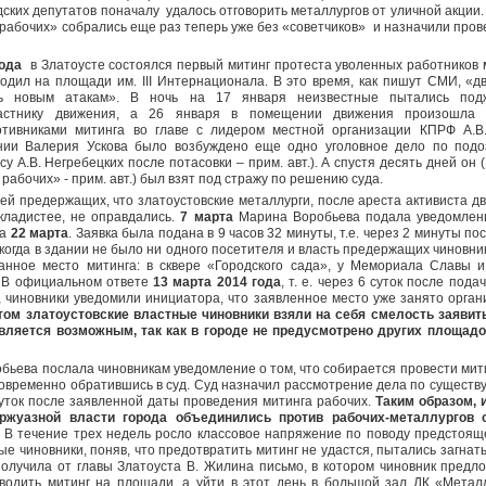
ских депутатов поначалу удалось отговорить металлургов от уличной акции.
рабочих» собрались еще раз теперь уже без «советчиков» и назначили пров
года
в Златоусте состоялся первый митинг протеста уволенных работников 
ходил на площади им. III Интернационала. В это время, как пишут СМИ, «
сь новым атакам». В ночь на 17 января неизвестные пытались подж
астнику движения, а 26 января в помещении движения произошла 
отивниками митинга во главе с лидером местной организации КПРФ А.В
ии Валерия Ускова было возбуждено еще одно уголовное дело по подо
у А.В. Негребецких после потасовки – прим. авт.). А спустя десять дней он (
рабочих» - прим. авт.) был взят под стражу по решению суда.
ей предержащих, что златоустовские металлурги, после ареста активиста д
окладистее, не оправдались.
7 марта
Марина Воробьева подала уведомлен
га
22 марта
. Заявка была подана в 9 часов 32 минуты, т.е. через 2 минуты п
 когда в здании не было ни одного посетителя и власть предержащих чиновни
анное место митинга: в сквере «Городского сада», у Мемориала Славы и
. В официальном ответе
13 марта 2014 года
, т. е. через 6 суток после под
 чиновники уведомили инициатора, что заявленное место уже занято орган
том златоустовские властные чиновники взяли на себя смелость заявить
авляется возможным, так как в городе не предусмотрено других площад
бьева послала чиновникам уведомление о том, что собирается провести мит
овременно обратившись в суд. Суд назначил рассмотрение дела по существ
 суток после заявленной даты проведения митинга рабочих.
Таким образом, 
ржуазной власти города объединились против рабочих-металлургов 
В течение трех недель росло классовое напряжение по поводу предстоящ
ые чиновники, поняв, что предотвратить митинг не удастся, пытались загнат
получила от главы Златоуста В. Жилина письмо, в котором чиновник пред
водить митинг на площади, а уйти в этот день в большой зал ДК «Метал