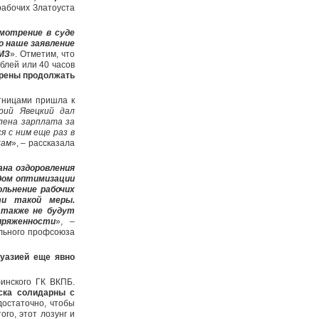
рабочих Златоуста
смотрение в суде
о наше заявление
МЗ
». Отметим, что
блей или 40 часов
ерены продолжать
тницами пришла к
рий Явецкий дал
лена зарплата за
я с ним еще раз в
кам
», – рассказала
ана оздоровления
идом оптимизации
ольнение рабочих
ти такой меры.
 также не будут
пряженности
», –
льного профсоюза
жуазией еще явно
инского ГК ВКПБ.
ска солидарны с
достаточно, чтобы
го, этот лозунг и