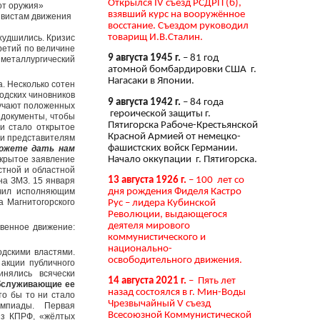
Открылся IV съезд РСДРП (б),
от оружия»
взявший курс на вооружённое
ивистам движения
восстание. Съездом руководил
товарищ И.В.Сталин.
худшились. Кризис
ретий по величине
9 августа 1945 г.
– 81 год
 металлургический
атомной бомбардировки США г.
Нагасаки в Японии.
. Несколько сотен
одских чиновников
9 августа 1942 г.
– 84 года
лучают положенных
героической защиты г.
 документы, чтобы
Пятигорска Рабоче-Крестьянской
чи стало открытое
Красной Армией от немецко-
 и представителям
фашистских войск Германии.
можете дать нам
Начало оккупации г. Пятигорска.
ткрытое заявление
стной и областной
13 августа 1926 г.
– 100 лет со
на ЗМЗ. 15 января
дня рождения Фиделя Кастро
ачил исполняющим
а Магнитогорского
Рус – лидера Кубинской
Революции, выдающегося
деятеля мирового
твенное движение:
коммунистического и
национально-
одскими властями.
освободительного движения.
 акции публичного
инялись всячески
14 августа 2021 г.
– Пять лет
бслуживающие ее
назад состоялся в г. Мин-Воды
то бы то ни стало
Чрезвычайный V съезд
лимпиады. Первая
Всесоюзной Коммунистической
из КПРФ, «жёлтых