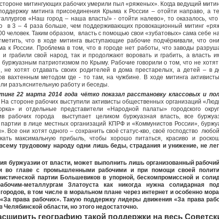
 стороне митингующих рабочих умерили пыл «ряженых». Когда ведущий мити
 поддержку митинга присоединения Крыма к России – отойти направо, а те
таллургов «Наш город – наша власть!» - отойти налево», то оказалось, ч
о в 3 – 4 раза больше, чем поддерживающих провокационный митинг «ряж
00 человек. Таким образом, власть с помощью свои «зубатовых» сама себе н
метить, что в ходе митинга выступающие рабочие подчёркивали, что они
а к России. Проблема в том, что в городе нет работы, что заводы разруш
 и грабили свой народ, так и продолжают воровать и грабить, а власть и
 буржуазным патриотизмом по Крыму. Рабочие говорили о том, что не хотя
, не хотят отдавать своих родителей в дома престарелых, а детей – в 
ов вахтенным методом где - то там, на чужбине. В ходе митинга активис
вели разъяснительную работу и беседы.
инг 22 марта 2014 года чётко показал расстановку классовых и пол
. На стороне рабочих выступили активисты общественных организаций «Люд
горка» и отдельные представители «Народной палаты» городского окру
в рабочих города выступает целиком буржуазная власть, все буржуа
 партии в лице местных организаций КПРФ и «Коммунистов России», бурж
 Все они хотят одного – сохранить своё статус-кво, своё господство любой
екать максимальную прибыль, чтобы хорошо питаться, красиво и роско
 всему трудовому народу одни лишь беды, страдания и унижение, не ле
ия буржуазии от власти, может выполнить лишь организованный рабочий
и во главе с промышленными рабочими и при помощи своей полити
истической партии Большевиков в упорной, бескомпромиссной и соли
рабочим-металлургам Златоуста как никогда нужна солидарная по
 городов, в том числе в моральном плане через интернет и особенно мо
«За права рабочих». Такую поддержку лидеры движения «За права раб
в Челябинской области, но этого недостаточно.
сширить географию такой поддержки на весь Советск