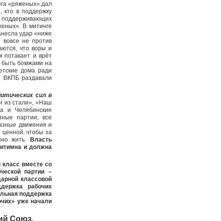
нга «ряженых» дал
, кто в поддержку
то поддерживающих
еных». В митинге
анесла удар «ниже
 вовсе не против
аются, что воры и
м потакает и врёт
т быть бомжами на
детские дома ради
ты ВКПБ раздавали
итических сил в
и из стали», «Наш
га и Челябинские
зные партии, все
уазные движения и
 ценной, чтобы за
шно жить.
Власть
гитимна и должна
 класс вместе со
ческой партии –
дарной классовой
ддержка рабочих
ральная поддержка
очих» уже начали
ий Союз.