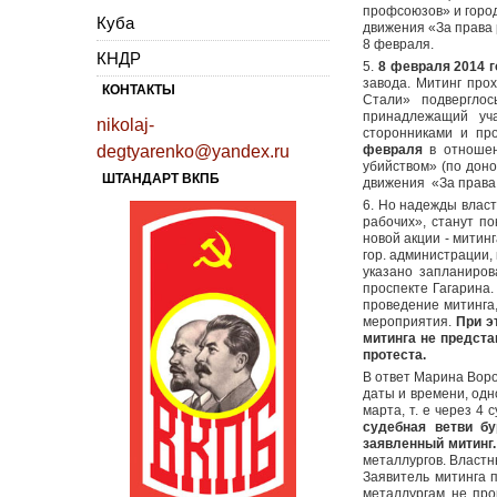
профсоюзов» и город
Куба
движения «За права 
8 февраля.
КНДР
5.
8 февраля 2014 
завода. Митинг про
КОНТАКТЫ
Стали» подвергло
принадлежащий уч
nikolaj-
сторонниками и пр
degtyarenko@yandex.ru
февраля
в отношен
убийством» (по донос
ШТАНДАРТ ВКПБ
движения «За права 
6. Но надежды власт
рабочих», станут п
новой акции - митин
гор. администрации,
указано запланиров
проспекте Гагарина
проведение митинга,
мероприятия.
При э
митинга не предст
протеста.
В ответ Марина Воро
даты и времени, одн
марта, т. е через 4
судебная ветви бу
заявленный митинг.
металлургов. Властн
Заявитель митинга 
металлургам не про