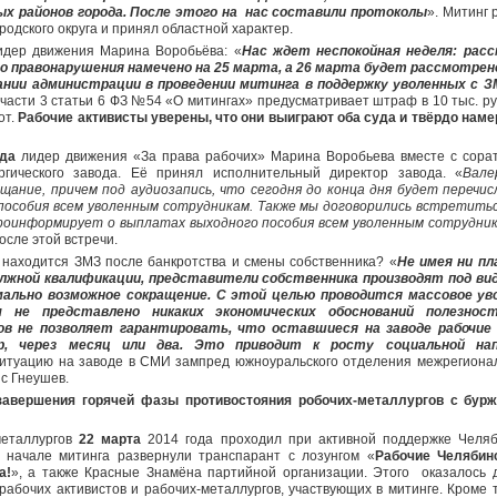
ых районов города. После этого на нас составили протоколы
». Митинг 
родского округа и принял областной характер.
идер движения Марина Воробьёва: «
Нас ждет неспокойная неделя: рас
 правонарушения намечено на 25 марта, а 26 марта будет рассмотрен
нии администрации в проведении митинга в поддержку уволенных с З
части 3 статьи 6 ФЗ №54 «О митингах» предусматривает штраф в 10 тыс. ру
от.
Рабочие активисты уверены, что они выиграют оба суда и твёрдо нам
ода
лидер движения «За права рабочих» Марина Воробьева вместе с сора
ргического завода. Её принял исполнительный директор завода. «
Вале
ание, причем под аудиозапись, что сегодня до конца дня будет перечис
пособия всем уволенным сотрудникам. Также мы договорились встретитьс
проинформирует о выплатах выходного пособия всем уволенным сотрудни
сле этой встречи.
и находится ЗМЗ после банкротства и смены собственника? «
Н
е имея ни пл
олжной квалификации, представители собственника производят под в
мально возможное сокращение. С этой целью проводится массовое ув
м не представлено никаких экономических обоснований полезнос
в не позволяет гарантировать, что оставшиеся на заводе рабочие
ер, через месяц или два. Это приводит к росту социальной на
итуацию на заводе в СМИ зампред южноуральского отделения межрегиона
с Гнеушев.
 завершения горячей фазы противостояния робочих-металлургов с бур
металлургов
22 марта
2014 года проходил при активной поддержке Челяб
 начале митинга развернули транспарант с лозунгом «
Рабочие Челябин
а!
», а также Красные Знамёна партийной организации. Этого оказалось 
рабочих активистов и рабочих-металлургов, участвующих в митинге. Кроме то