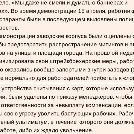
ле. «Мы даже не смели и думать о баннерах и
х». Во время демонстрации 15 апреля, работни
нспаранты были в последующем выловлены поли
рестов.
демонстрации заводские корпуса были оцеплены 
бы предотвратить распространение митингов и а
в на улицы и площади города. На прошлой неделе
ивизировала свои штрейкбрехерские меры, рабо
о оказались вообще запертыми внутри заводов (
е нормально для работодателей прибегать к «ло
устройства считывания с карт, которые использ
и, были удалены по приказу менеджеров, чтобы
ответственности за невыплату компенсации, ес
 свою угрозу уволить бастующих рабочих. Рабо
вный ультиматум, в течение которого они должн
работе, либо их ждало увольнение.