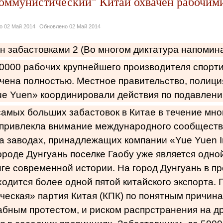
"коммунистический" Китай охвачен рабочим
но
02 Май 2014
Обновлено
02 Май 2014
н забастовками 2 (Во многом диктатура напомин
0000 рабочих крупнейшего производителя спорт
чена полностью. Местное правительство, полици
ue Yuen» координировали действия по подавлени
самых больших забастовок в Китае в течение мно
 привлекла внимание международного сообществ
а заводах, принадлежащих компании «Yue Yuen In
городе Дунгуань поселке Гаобу уже является одной
иге современной истории. На город Дунгуань в п
ходится более одной пятой китайского экспорта.
еская» партия Китая (КПК) по понятным причин
бным протестом, и риском распрстранения на д