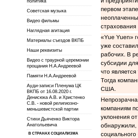
и предприяти
политика
первом этапе
Советская музыка
неоплаченны
Видео фильмы
страхования 
Наглядная агитация
«Yue Yuen» г
Материалы съездов ВКПБ
уже составил
Наши реквизиты
рабочих. В р
Видео с траурной церемонии
субсидии для
прощания Н.А.Андреевой
что является
Памяти Н.А.Андреевой
Тогда компа
Ауди-записи Пленума ЦК
США.
ВКПБ от 16.08.2020 г.
Денисюка А.В. и Христенко
Непрозрачная
С.В. - новой религиозно-
компаниям по
меньшевистской партии
уклонения от
Стихи Дьяченко Виктора
Анатольевича
обнаружили, 
социального 
В СТРАНАХ СОЦИАЛИЗМА