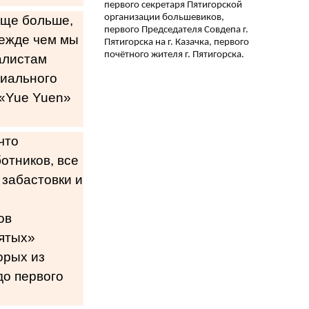
первого секретаря Пятигорской
организации большевиков,
еще больше,
первого Председателя Совдепа г.
режде чем мы
Пятигорска на г. Казачка, первого
почётного жителя г. Пятигорска.
алистам
циального
 «Yue Yuen»
что
отников, все
 забастовки и
ов
пятых»
орых из
до первого