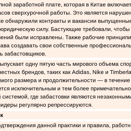
олной заработной плате, которая в Китае включает
сов сверхурочной работы. Это является наруше
же обнаружили контракты и вакансии выпущенные
ридическую силу. Бастующие требовали, чтобы 
шений были исправлены. Также рабочие принцип
рава создавать свои собственные профессионал
ь забастовщиков.
ыпускает одну пятую часть мирового объема спо
естных брендов, таких как Adidas, Nike и Timberl
акого размера и продолжительности — в течение
ется исключительным и тем более примечательно,
 системой, где забастовки являются незаконными
лидеры регулярно репрессируются.
ик
одтверждения данной практики и правила, работн