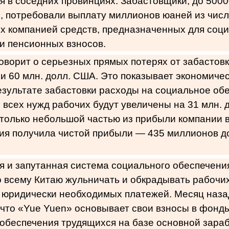
я в соседних провинциях. Забастовщики, до 5000
, потребовали выплату миллионов юаней из чис
х компанией средств, предназначенных для соц
и пенсионных взносов.
оворит о серьезных прямых потерях от забастовк
и 60 млн. долл. США. Это показывает экономиче
езультате забастовки расходы на социальное об
 всех нужд рабочих будут увеличены на 31 млн. 
 только небольшой частью из прибыли компании в
ния получила чистой прибыли — 435 миллионов д
 и запутанная система социального обеспечени
 всему Китаю жульничать и обкрадывать рабочих
 юридически необходимых платежей. Месяц наза
что «Yue Yuen» основывает свои взносы в фонд
обеспечения трудящихся на базе основной зара