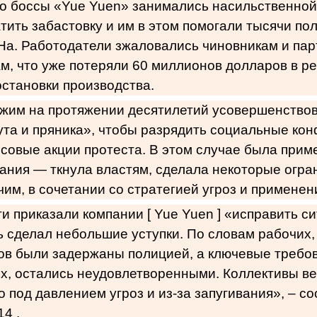
о боссы «Yue Yuen» занимались насильственной 
тить забастовку и им в этом помогали тысячи по
а. Работодатели зжаловались чиновникам и па
, что уже потеряли 60 миллионов долларов в ре
остановки производства.
ежим на протяжении десятилетий усовершенство
ута и пряника», чтобы разрядить социальные ко
совые акции протеста. В этом случае была прим
ания — ткнула властям, сделала некоторые огр
чим, в сочетании со стратегией угроз и применен
и приказали компании [ Yue Yuen ] «исправить с
 сделал небольшие уступки. По словам рабочих,
ов были задержаны полицией, а ключевые требо
х, остались неудовлетворенными. Коллективы ве
о под давлением угроз и из-за запугивания», – 
14 .