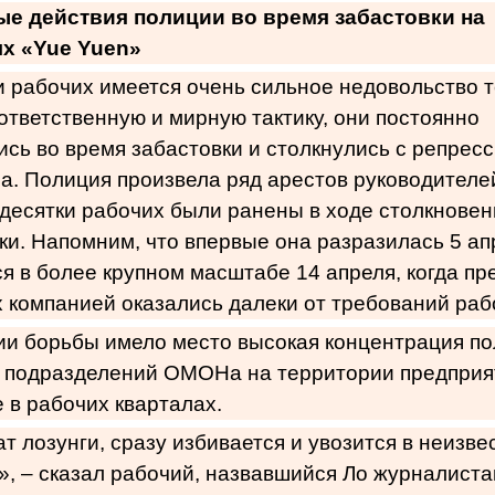
е действия полиции во время забастовки на
х «Yue Yuen»
 рабочих имеется очень сильное недовольство те
ответственную и мирную тактику, они постоянно
сь во время забастовки и столкнулись с репрес
а. Полиция произвела ряд арестов руководителе
 десятки рабочих были ранены в ходе столкновен
ки. Напомним, что впервые она разразилась 5 ап
я в более крупном масштабе 14 апреля, когда п
компанией оказались далеки от требований раб
ии борьбы имело место высокая концентрация по
 подразделений ОМОНа на территории предприят
 в рабочих кварталах.
чат лозунги, сразу избивается и увозится в неизв
, – сказал рабочий, назвавшийся Ло журналист