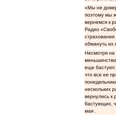
«Мы не дове
поэтому мы ж
вернемся к р
Радио «Свобо
страхования 
обмануть их 
Несмотря на
меньшинство,
еще бастуют.
что все ее п
понедельника
нескольких р
вернулись к 
бастующих, ч
мая .