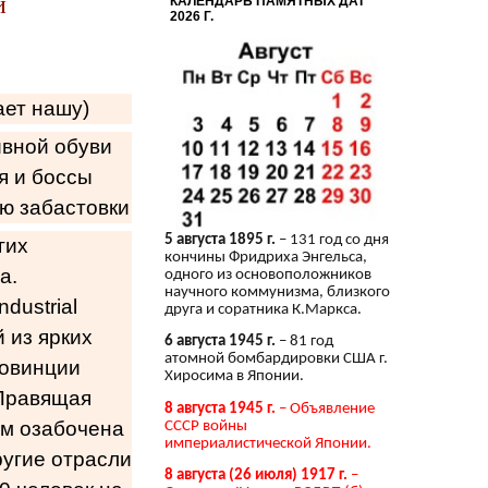
и
КАЛЕНДАРЬ ПАМЯТНЫХ ДАТ
2026 Г.
ает нашу)
ивной обуви
я и боссы
ю забастовки
5 августа 1895 г.
– 131 год со дня
гих
кончины Фридриха Энгельса,
а.
одного из основоположников
научного коммунизма, близкого
dustrial
друга и соратника К.Маркса.
 из ярких
6 августа 1945 г.
– 81 год
атомной бомбардировки США г.
ровинции
Хиросима в Японии.
 Правящая
8 августа 1945 г.
– Объявление
ам озабочена
СССР войны
империалистической Японии.
ругие отрасли
8 августа (26 июля) 1917 г.
–