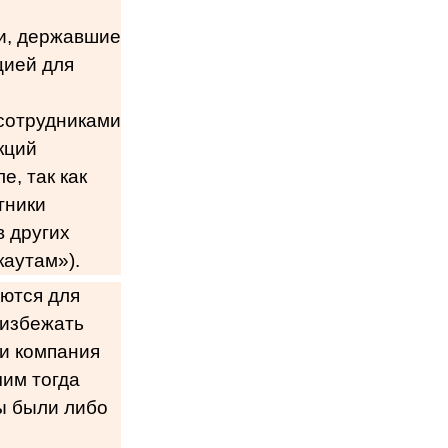
ки, державшие
цией для
сотрудниками
кций
, так как
тники
в других
каутам»).
уются для
 избежать
ли компания
чим тогда
ы были либо