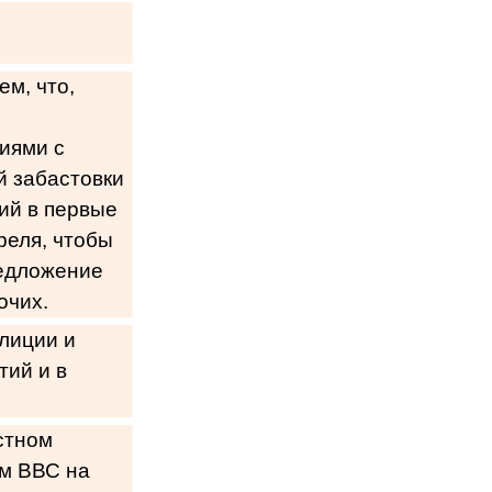
м, что,
сиями с
й забастовки
ий в первые
реля, чтобы
редложение
очих.
лиции и
ий и в
естном
ам ВВС на