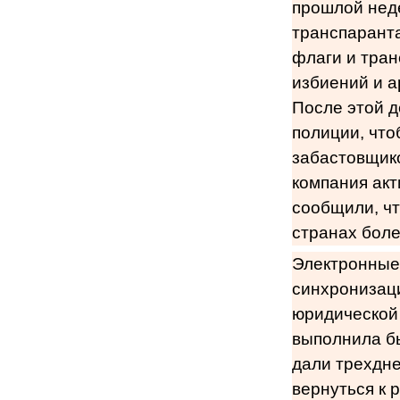
прошлой неде
транспаранта
флаги и тра
избиений и а
После этой 
полиции, что
забастовщико
компания акт
сообщили, чт
странах боле
Электронные 
синхронизаци
юридической 
выполнила бы
дали трехдне
вернуться к 