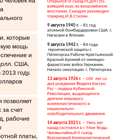
0 человек на
Открылся IV съезд РСДРП (б),
взявший курс на вооружённое
ла
восстание. Съездом руководил
товарищ И.В.Сталин.
иального
9 августа 1945 г.
– 81 год
атомной бомбардировки США г.
Нагасаки в Японии.
и, которые
9 августа 1942 г.
– 84 года
скую мощь
героической защиты г.
еспечение и
Пятигорска Рабоче-Крестьянской
Красной Армией от немецко-
долл. США,
фашистских войск Германии.
Начало оккупации г. Пятигорска.
 2013 году.
13 августа 1926 г.
– 100 лет со
олларов
дня рождения Фиделя Кастро
Рус – лидера Кубинской
Революции, выдающегося
деятеля мирового
я позволяет
коммунистического и
национально-
 за счет
освободительного движения.
д, рабочие
14 августа 2021 г.
– Пять лет
ы
назад состоялся в г. Мин-Воды
Чрезвычайный V съезд
ботной платы,
Всесоюзной Коммунистической