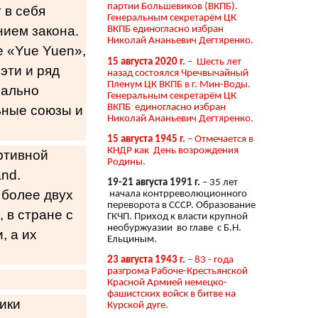
партии Большевиков (ВКПБ).
 в себя
Генеральным секретарём ЦК
нием закона.
ВКПБ единогласно избран
Николай Ананьевич Дегтяренко.
 «Yue Yuen»,
15 августа 2020 г.
– Шесть лет
эти и ряд
назад состоялся Чречвычайный
Пленум ЦК ВКПБ в г. Мин-Воды.
иально
Генеральным секретарём ЦК
ВКПБ единогласно избран
ьные союзы и
Николай Ананьевич Дегтяренко.
15 августа 1945 г.
– Отмечается в
КНДР как День возрождения
ртивной
Родины.
and.
19-21 августа 1991 г.
– 35 лет
 более двух
начала контрреволюционного
переворота в СССР. Образование
 в стране с
ГКЧП. Приход к власти крупной
необуржуазии во главе с Б.Н.
, а их
Ельциным.
23 августа 1943 г.
– 83 - года
разгрома Рабоче-Крестьянской
Красной Армией немецко-
фашистских войск в битве на
ики
Курской дуге.