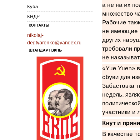
а не на их п
Куба
множество ча
КНДР
Рабочие так
КОНТАКТЫ
не имеющие ю
nikolaj-
других нару
degtyarenko@yandex.ru
требовали п
ШТАНДАРТ ВКПБ
не наказыват
«Yue Yuen» в
обуви для изв
Забастовка т
недель, явля
политической
участники и 
Кнут и прян
В качестве п