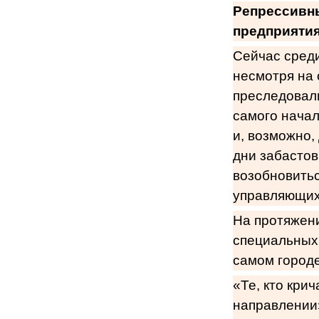
Репрессивны
предприятия
Сейчас среди
несмотря на 
преследовали
самого начал
и, возможно,
дни забастов
возобновитьс
управляющих 
На протяжен
специальных
самом городе
«Те, кто кри
направлении»