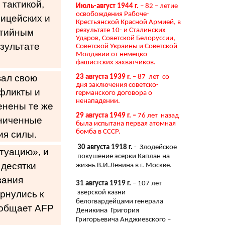
тактикой,
Июль-август 1944 г.
– 82 – летие
освобождения Рабоче-
лицейских и
Крестьянской Красной Армией, в
результате 10- и Сталинских
ртийным
Ударов, Советской Белоруссии,
зультате
Советской Украины и Советской
Молдавии от немецко-
фашистских захватчиков.
вал свою
23 августа 1939 г.
– 87 лет со
дня заключения советско-
нфликты и
германского договора о
ненападении.
енены те же
29 августа 1949 г. –
76 лет назад
аниченные
была испытана первая атомная
бомба в СССР.
ия силы.
30 августа 1918 г.
- Злодейское
итуацию», и
покушение эсерки Каплан на
 десятки
жизнь В.И.Ленина в г. Москве.
вания
31 августа 1919 г.
– 107 лет
зверской казни
рнулись к
белогвардейцами генерала
сообщает AFP
Деникина Григория
Григорьевича Анджиевского –