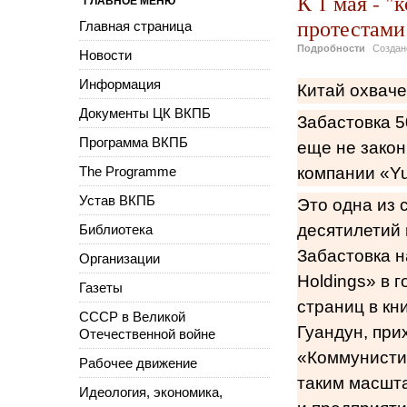
К 1 мая - 
ГЛАВНОЕ МЕНЮ
протестами
Главная страница
Подробности
Созда
Новости
Информация
Китай охваче
Документы ЦК ВКПБ
Забастовка 5
Программа ВКПБ
еще не закон
The Programme
компании «Y
Устав ВКПБ
Это одна из 
десятилетий
Библиотека
Забастовка н
Организации
Holdings» в 
Газеты
страниц в кн
СССР в Великой
Гуандун, при
Отечественной войне
«Коммунистич
Рабочее движение
таким масшта
Идеология, экономика,