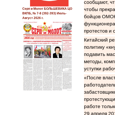
сообщают, чт
чтобы прекра
Серп и Молот БОЛЬШЕВИКА ЦО
ВКПБ, № 7-8 (392-393) Июль-
бойцов ОМОН
Август 2026 г.
функционерам
протестов и 
Китайский р
политику «кн
подавить мас
методы, комп
уступки рабо
«После власт
работодатель
забастовщик
протестующи
работе тольк
29 апреля 20