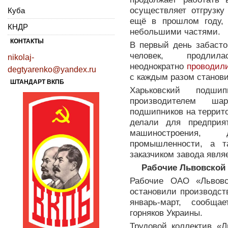
осуществляет отгрузк
Куба
ещё в прошлом году, 
КНДР
небольшими частями.
КОНТАКТЫ
В первый день забасто
человек, продл
nikolaj-
неоднократно
проводил
degtyarenko@yandex.ru
с каждым разом станов
ШТАНДАРТ ВКПБ
Харьковский подши
производителем ша
подшипников на террит
делали для предприят
машиностроения, 
промышленности, а т
заказчиком завода явл
Рабочие Львовской 
Рабочие ОАО «Львовс
остановили производст
январь-март, сообща
горняков Украины.
Трудовой коллектив «Л