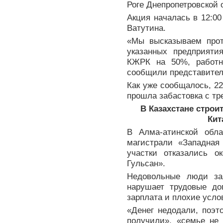
Роге Днепропетровской 
Акция началась в 12:0
Ватутина.
«Мы высказываем прот
указанных предприяти
КЖРК на 50%, работн
сообщили представител
Как уже сообщалось, 22
прошла забастовка с т
В Казахстане стро
Кит
В Алма-атинской обла
магистрали «Западная
участки отказались 
Гульсан».
Недовольные люди зая
нарушает трудовые до
зарплата и плохие усло
«Денег недодали, поэт
получили», «семье не 