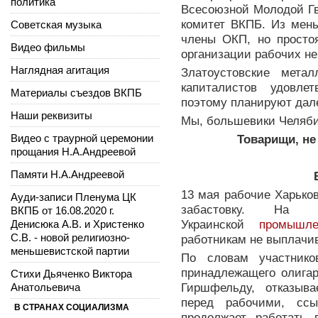
политика
Всесоюзной Молодой Гв
комитет ВКПБ. Из мен
Советская музыка
члены ОКП, но просто
Видео фильмы
организации рабочих не
Наглядная агитация
Златоустовские мета
капиталистов удовле
Материалы съездов ВКПБ
поэтому планируют дале
Наши реквизиты
Мы, большевики Челяби
Видео с траурной церемонии
Товарищи, не
прощания Н.А.Андреевой
Памяти Н.А.Андреевой
13 мая рабочие Харько
Ауди-записи Пленума ЦК
забастовку. На 
ВКПБ от 16.08.2020 г.
Денисюка А.В. и Христенко
Украинской
промышле
С.В. - новой религиозно-
работникам не выплачив
меньшевистской партии
По словам участнико
принадлежащего олигар
Стихи Дьяченко Виктора
Анатольевича
Гиршфельду, отказыва
перед рабочими, ссы
В СТРАНАХ СОЦИАЛИЗМА
продолжает работать 