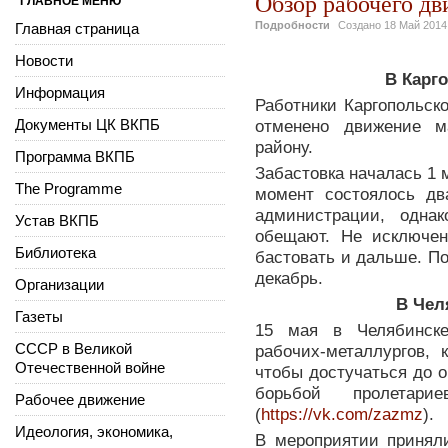
Обзор рабочего дв
ГЛАВНОЕ МЕНЮ
Подробности
Создано
18 Май 2014
Главная страница
Новости
В Карг
Информация
Работники Каргопольско
Документы ЦК ВКПБ
отменено движение м
району.
Программа ВКПБ
Забастовка началась 1 
The Programme
момент состоялось дв
администрации, одна
Устав ВКПБ
обещают. Не исключен
Библиотека
бастовать и дальше. П
декабрь.
Организации
В Чел
Газеты
15 мая в Челябинске
СССР в Великой
рабочих-металлургов, 
Отечественной войне
чтобы достучаться до о
борьбой пролетар
Рабочее движение
(
https://vk.com/zazmz
).
Идеология, экономика,
В мероприятии приняли