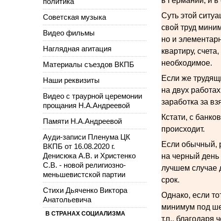
в Германии, и 
политика
Суть этой ситу
Советская музыка
свой труд миним
Видео фильмы
но и элементар
Наглядная агитация
квартиру, счета,
необходимое.
Материалы съездов ВКПБ
Если же трудящи
Наши реквизиты
на двух работах
Видео с траурной церемонии
заработка за вз
прощания Н.А.Андреевой
Кстати, с банко
Памяти Н.А.Андреевой
происходит.
Ауди-записи Пленума ЦК
Если обычный, 
ВКПБ от 16.08.2020 г.
Денисюка А.В. и Христенко
на черный день 
С.В. - новой религиозно-
лучшем случае д
меньшевистской партии
срок.
Стихи Дьяченко Виктора
Однако, если то
Анатольевича
минимум под шес
В СТРАНАХ СОЦИАЛИЗМА
т.п., благодаря