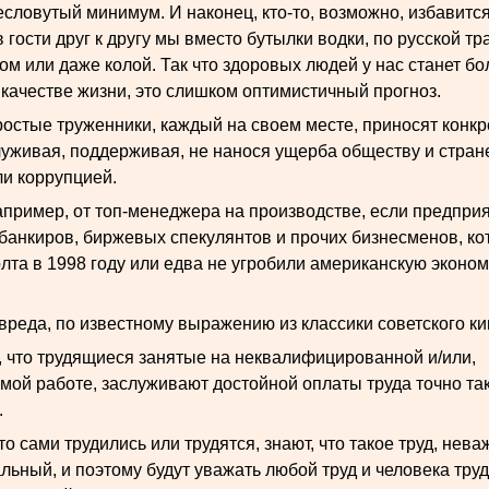
словутый минимум. И наконец, кто-то, возможно, избавится
в гости друг к другу мы вместо бутылки водки, по русской т
ом или даже колой. Так что здоровых людей у нас станет бо
 качестве жизни, это слишком оптимистичный прогноз.
ростые труженники, каждый на своем месте, приносят конкр
луживая, поддерживая, не нанося ущерба обществу и стра
и коррупцией.
апример, от топ-менеджера на производстве, если предприя
 банкиров, биржевых спекулянтов и прочих бизнесменов, к
та в 1998 году или едва не угробили американскую эконом
вреда, по известному выражению из классики советского ки
у, что трудящиеся занятые на неквалифицированной и/или,
ой работе, заслуживают достойной оплаты труда точно так 
.
кто сами трудились или трудятся, знают, что такое труд, нев
льный, и поэтому будут уважать любой труд и человека тру