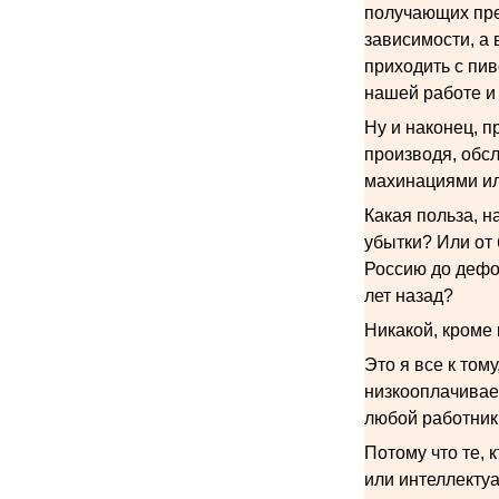
получающих пре
зависимости, а 
приходить с пив
нашей работе и
Ну и наконец, п
производя, обс
махинациями ил
Какая польза, н
убытки? Или от
Россию до дефол
лет назад?
Никакой, кроме 
Это я все к том
низкооплачиваем
любой работник
Потому что те, 
или интеллектуа