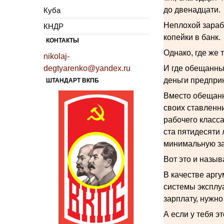
до двенадцати.
Куба
Неплохой зарабо
КНДР
копейки в банк.
КОНТАКТЫ
Однако, где же 
nikolaj-
degtyarenko@yandex.ru
И где обещанные
деньги предпри
ШТАНДАРТ ВКПБ
Вместо обещанно
своих ставленн
рабочего класс
ста пятидесяти 
минимальную зар
Вот это и назыв
В качестве арг
системы эксплуа
зарплату, нужно
А если у тебя э