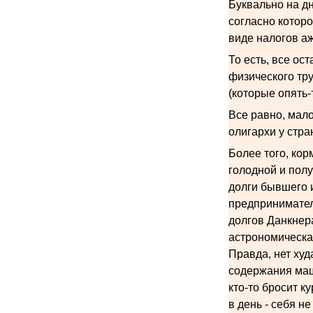
Буквально на д
согласно котор
виде налогов а
То есть, все ос
физического тру
(которые опять-
Все равно, мало
олигархи у стра
Более того, кор
голодной и полу
долги бывшего и
предпринимател
долгов Данкнер
астрономическа
Правда, нет худ
содержания маш
кто-то бросит к
в день - себя не