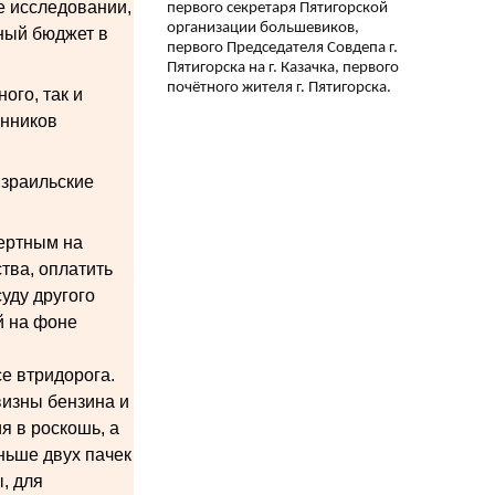
е исследовании,
первого секретаря Пятигорской
организации большевиков,
нный бюджет в
первого Председателя Совдепа г.
Пятигорска на г. Казачка, первого
почётного жителя г. Пятигорска.
ого, так и
енников
израильские
мертным на
тва, оплатить
уду другого
й на фоне
е втридорога.
визны бензина и
 в роскошь, а
ньше двух пачек
ы, для