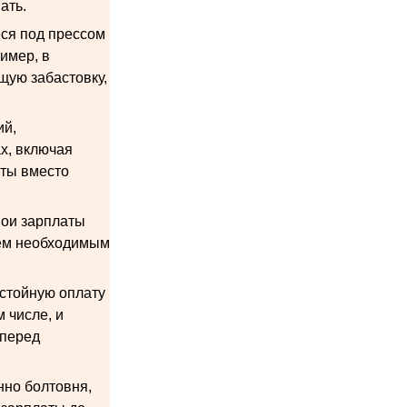
ать.
еся под прессом
имер, в
щую забастовку,
ий,
х, включая
аты вместо
вои зарплаты
сем необходимым
остойную оплату
 числе, и
 перед
нно болтовня,