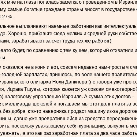
нях мне на глаза попалась заметка о проведенном в Израил
ому, самые богатые граждане страны вносят в государстве
ж 27%.
тальное выплачивают наемные работники как интеллектуальн
да. Хорошо, прибавьте сюда мелких и средней руки собств
таки, зарабатывают за счет труда тех же работяг)
вато будет, по сравнению с тем кушем, который отхватили 
ны.
м оказался не в коня и вот, совсем недавно нам-простым с
-голодной зарплатах, пришлось, по воле нашего правительс
зраильского олигарха Нохи Данкнера (не говоря уже про сс
я, Ицхака Тшувы, которая кажется уж совсем смехотворно
а) налоговому управлению Израиля. А сумма этих долгов -
я: миллиарды шекелей и погашаем мы этот долг платя за вс
а без добра: кто-то наверняка продаст машину из-за дорого
ины, давно уже превратившейся из средства передвижения
урить, поскольку уважающему себя курильщику, выкурить ме
 уважать , а это как раз заработная плата за два часа работ