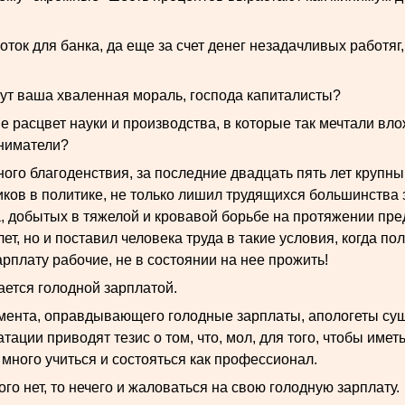
ток для банка, да еще за счет денег незадачливых работяг
тут ваша хваленная мораль, господа капиталисты?
 расцвет науки и производства, в которые так мечтали вло
ниматели?
го благоденствия, за последние двадцать пять лет крупны
иков в политике, не только лишил трудящихся большинства
а, добытых в тяжелой и кровавой борьбе на протяжении п
лет, но и поставил человека труда в такие условия, когда п
плату рабочие, не в состоянии на нее прожить!
ается голодной зарплатой.
умента, оправдывающего голодные зарплаты, апологеты с
тации приводят тезис о том, что, мол, для того, чтобы имет
 много учиться и состояться как профессионал.
того нет, то нечего и жаловаться на свою голодную зарплату.