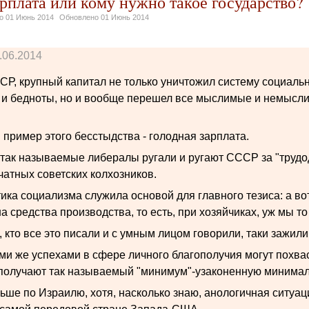
рплата или кому нужно такое государство?
но
01 Июнь 2014
Обновлено
01 Июнь 2014
.06.2014
СР, крупный капитал не только уничтожил систему социаль
 и бедноты, но и вообще перешел все мыслимые и немысл
пример этого бесстыдства - голодная зарплата.
 так называемые либералы ругали и ругают СССР за "трудод
чатных советских колхозников.
ика социализма служила основой для главного тезиса: а во
а средства производства, то есть, при хозяйчиках, уж мы т
, кто все это писали и с умным лицом говорили, таки зажили
ми же успехами в сфере личного благополучия могут похваст
 получают так называемый "минимум"-узаконенную минимал
ьше по Израилю, хотя, насколько знаю, анологичная ситуац