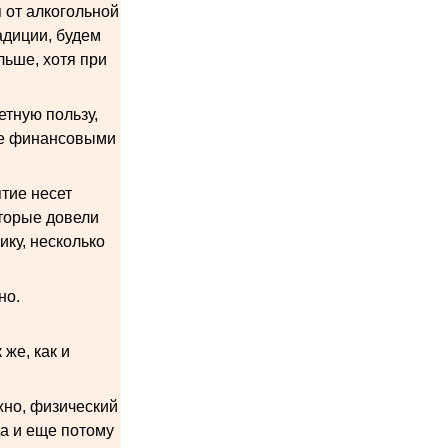
 от алкогольной
радиции, будем
льше, хотя при
етную пользу,
не финансовыми
тие несет
оторые довели
ику, несколько
но.
же, как и
ажно, физический
да и еще потому