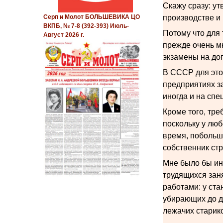
Скажу сразу: ут
производстве и
Серп и Молот БОЛЬШЕВИКА ЦО
ВКПБ, № 7-8 (392-393) Июль-
Потому что для
Август 2026 г.
прежде очень мн
экзамены на доп
В СССР для это
предприятиях з
иногда и на спе
Кроме того, тр
поскольку у люб
время, побольше
собственник стр
Мне было бы ин
трудящихся зан
работами: у ста
убирающих до дв
лежачих старик