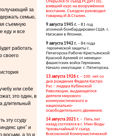
Открылся IV съезд РСДРП (б),
взявший курс на вооружённое
 получающий за
восстание. Съездом руководил
товарищ И.В.Сталин.
одержать семью,
вая съемную
9 августа 1945 г.
– 81 год
атомной бомбардировки США г.
е еду и все
Нагасаки в Японии.
9 августа 1942 г.
– 84 года
будет работать
героической защиты г.
Пятигорска Рабоче-Крестьянской
ю своего
Красной Армией от немецко-
фашистских войск Германии.
Начало оккупации г. Пятигорска.
 история
13 августа 1926 г.
– 100 лет со
дня рождения Фиделя Кастро
Рус – лидера Кубинской
учебу или себе
Революции, выдающегося
жат, это один, в
деятеля мирового
коммунистического и
на длительный
национально-
освободительного движения.
14 августа 2021 г.
– Пять лет
ть эту ссуду
назад состоялся в г. Мин-Воды
"индекс цен" и
Чрезвычайный V съезд
Всесоюзной Коммунистической
 восьми, а то и