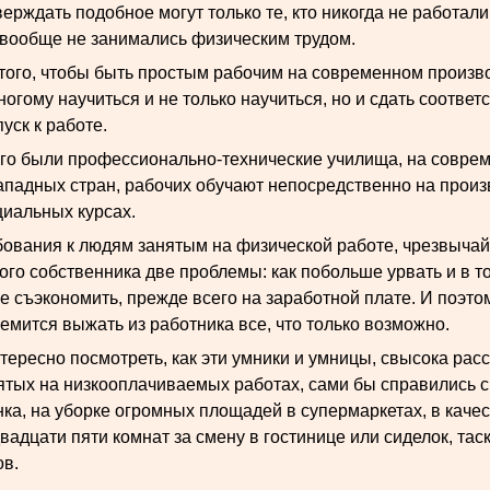
верждать подобное могут только те, кто никогда не работали
 вообще не занимались физическим трудом.
 того, чтобы быть простым рабочим на современном произв
огому научиться и не только научиться, но и сдать соотве
уск к работе.
го были профессионально-технические училища, на совре
ападных стран, рабочих обучают непосредственно на произ
циальных курсах.
ебования к людям занятым на физической работе, чрезвычай
ого собственника две проблемы: как побольше урвать и в т
 съэкономить, прежде всего на заработной плате. И поэтом
емится выжать из работника все, что только возможно.
тересно посмотреть, как эти умники и умницы, свысока ра
ятых на низкооплачиваемых работах, сами бы справились с
нка, на уборке огромных площадей в супермаркетах, в каче
адцати пяти комнат за смену в гостинице или сиделок, та
ов.