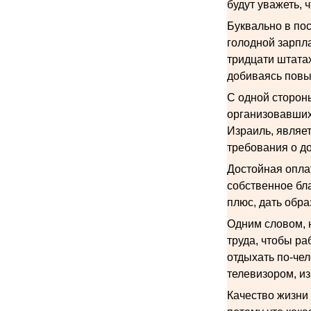
будут уважеть, 
Буквально в по
голодной зарпла
тридцати штата
добиваясь повы
С одной стороны
организовавших 
Израиль, являе
требования о до
Достойная опла
собственное бл
плюс, дать обра
Одним словом, 
труда, чтобы ра
отдыхать по-чел
телевизором, из
Качество жизни