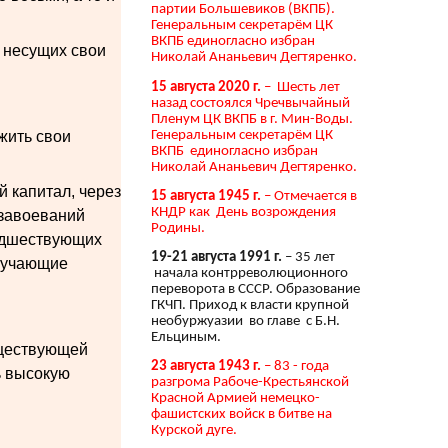
партии Большевиков (ВКПБ).
Генеральным секретарём ЦК
ВКПБ единогласно избран
, несущих свои
Николай Ананьевич Дегтяренко.
15 августа 2020 г.
– Шесть лет
назад состоялся Чречвычайный
Пленум ЦК ВКПБ в г. Мин-Воды.
Генеральным секретарём ЦК
жить свои
ВКПБ единогласно избран
Николай Ананьевич Дегтяренко.
й капитал, через
15 августа 1945 г.
– Отмечается в
КНДР как День возрождения
 завоеваний
Родины.
редшествующих
19-21 августа 1991 г.
– 35 лет
олучающие
начала контрреволюционного
переворота в СССР. Образование
ГКЧП. Приход к власти крупной
необуржуазии во главе с Б.Н.
Ельциным.
уществующей
23 августа 1943 г.
– 83 - года
ь высокую
разгрома Рабоче-Крестьянской
Красной Армией немецко-
фашистских войск в битве на
Курской дуге.