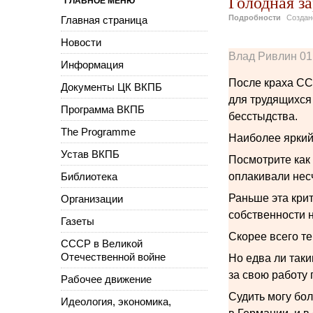
Голодная за
ГЛАВНОЕ МЕНЮ
Подробности
Созда
Главная страница
Новости
Влад Ривлин 01
Информация
После краха СС
Документы ЦК ВКПБ
для трудящихся
Программа ВКПБ
бесстыдства.
The Programme
Наиболее яркий 
Устав ВКПБ
Посмотрите как
Библиотека
оплакивали нес
Раньше эта крит
Организации
собственности н
Газеты
Скорее всего те
СССР в Великой
Отечественной войне
Но едва ли таки
за свою работу
Рабочее движение
Судить могу бол
Идеология, экономика,