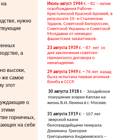
 на
Июль-август 1944 г.
– 82 – летие
освобождения Рабоче-
Крестьянской Красной Армией, в
результате 10- и Сталинских
одстве, нужно
Ударов, Советской Белоруссии,
тствующие
Советской Украины и Советской
Молдавии от немецко-
фашистских захватчиков.
менных
23 августа 1939 г.
– 87 лет со
водстве, а
дня заключения советско-
германского договора о
ненападении.
но высоки,
29 августа 1949 г. –
76 лет назад
была испытана первая атомная
о же самое
бомба в СССР.
у этот
30 августа 1918 г.
- Злодейское
покушение эсерки Каплан на
ссуждающие о
жизнь В.И.Ленина в г. Москве.
 этими
31 августа 1919 г.
– 107 лет
стве горничных,
зверской казни
скающих на себе
белогвардейцами генерала
Деникина Григория
Григорьевича Анджиевского –