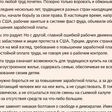
что любой труд почетен. Позорно только воровать и обманыв
следние несколько лет, трудящиеся разных стран находящи
ты, начали борьбу за свои права. В настоящее время, напр
х США, рабочие занятые в системе фаст фуда, объявили об
шения заработной платы.
 это радует. Но с другой, главной ошибкой рабочих движен
забастовки и акции протеста в США, Турции, других страна
тся на мой взгляд, требование о повышении заработной пл
стойной оплате труда, не говоря уже о рабочем контроле.
та труда означает возможность для трудящихся купить на с
агоустроенное жилье, содержать семью, обеспечивая ее в
зование своим детям.
нужно бороться не за повышение заработной платы, а за д
ботающий человек мог на нее жить, а не существовать. В том
овечески, а не отсыпаться после смены на съемной халупе
-за отсутствия средств на что-либо большее.
 не заменят никакая болтовня о свободе и демократии. Име