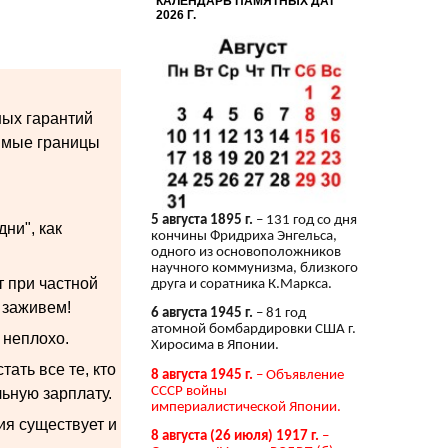
КАЛЕНДАРЬ ПАМЯТНЫХ ДАТ
2026 Г.
ных гарантий
имые границы
5 августа 1895 г.
– 131 год со дня
ни", как
кончины Фридриха Энгельса,
одного из основоположников
научного коммунизма, близкого
т при частной
друга и соратника К.Маркса.
о заживем!
6 августа 1945 г.
– 81 год
атомной бомбардировки США г.
 неплохо.
Хиросима в Японии.
ать все те, кто
8 августа 1945 г.
– Объявление
СССР войны
ьную зарплату.
империалистической Японии.
ия существует и
8 августа (26 июля) 1917 г.
–