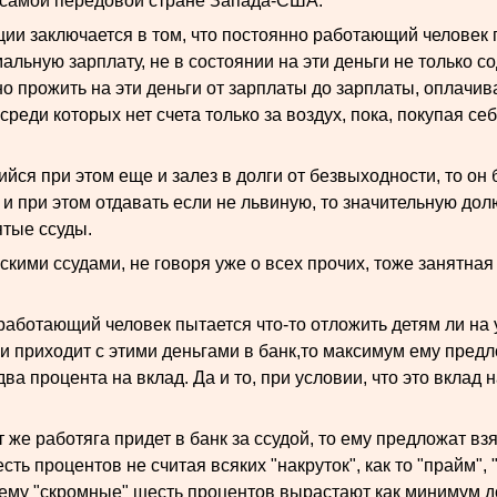
в самой передовой стране Запада-США.
ации заключается в том, что постоянно работающий человек
альную зарплату, не в состоянии на эти деньги не только с
но прожить на эти деньги от зарплаты до зарплаты, оплачи
 среди которых нет счета только за воздух, пока, покупая себ
йся при этом еще и залез в долги от безвыходности, то он 
 и при этом отдавать если не львиную, то значительную дол
ятые ссуды.
вскими ссудами, не говоря уже о всех прочих, тоже занятная
работающий человек пытается что-то отложить детям ли на 
и приходит с этими деньгами в банк,то максимум ему предло
ва процента на вклад. Да и то, при условии, что это вклад 
т же работяга придет в банк за ссудой, то ему предложат взя
ть процентов не считая всяких "накруток", как то "прайм", 
 чему "скромные" шесть процентов вырастают как минимум до