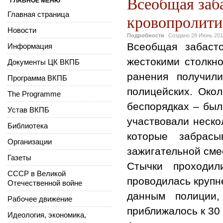
Всеобщая заб
ГЛАВНОЕ МЕНЮ
Главная страница
кровопролит
Новости
Подробности
Создано
28 Июнь 201
Всеобщая забаст
Информация
жестокими столкн
Документы ЦК ВКПБ
ранения получил
Программа ВКПБ
полицейских. Око
The Programme
беспорядках – был
Устав ВКПБ
участвовали неско
Библиотека
которые забрас
Организации
зажигательной сме
Газеты
Стычки проходил
СССР в Великой
проводилась круп
Отечественной войне
данным полиции,
Рабочее движение
приближалось к 30 
Идеология, экономика,