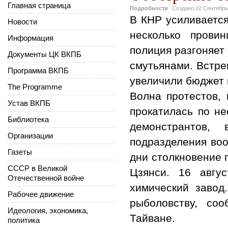
Главная страница
Подробности
Создано
02 Сентябрь
В КНР усиливается
Новости
несколько прови
Информация
полиция разгоняет
Документы ЦК ВКПБ
смутьянами. Встре
Программа ВКПБ
увеличили бюджет 
The Programme
Волна протестов, 
Устав ВКПБ
прокатилась по не
Библиотека
демонстрантов,
Организации
подразделения воо
Газеты
дни столкновение 
СССР в Великой
Цзянси. 16 авгу
Отечественной войне
химический завод
Рабочее движение
рыболовству, со
Идеология, экономика,
Тайване.
политика