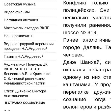
Конфликт только
Советская музыка
полицейских. Они
Видео фильмы
несколько участ
Наглядная агитация
получили ранения
Материалы съездов ВКПБ
шоссе № 319.
Наши реквизиты
Ранее аналогичн
Видео с траурной церемонии
городе Далянь. Т
прощания Н.А.Андреевой
человек.
Памяти Н.А.Андреевой
Даже Шанхай, си
Ауди-записи Пленума ЦК
оказался незастр
ВКПБ от 16.08.2020 г.
Денисюка А.В. и Христенко
одному из них ст
С.В. - новой религиозно-
меньшевистской партии
каштанами. У про
Стихи Дьяченко Виктора
перепалке дружи
Анатольевича
сознание. Тогда
В СТРАНАХ СОЦИАЛИЗМА
волонтеров и разб