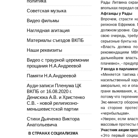
политика
Рады Литвина охран
впопыхах передал с
Советская музыка
Афганцы у Рады
Впрочем, страсти н
Видео фильмы
регионов Ефремов. 
Наглядная агитация
должном уровне. Одн
свою очередь, треб
Материалы съездов ВКПБ
серьезные бунты на 
«Власть должна по
Наши реквизиты
рекомендациям МВФ
дальнейшем власть
Видео с траурной церемонии
плачевно», - предуп
прощания Н.А.Андреевой
У входа в парламен
«Меняется тактика 
Памяти Н.А.Андреевой
насильственный хара
Ауди-записи Пленума ЦК
аморально, но и опа
ВКПБ от 16.08.2020 г.
грани выживания, и,
Денисюка А.В. и Христенко
потому что терпение
Экс-министр оборон
С.В. - новой религиозно-
на стороне протес
меньшевистской партии
«чернбыльцам».
Стихи Дьяченко Виктора
«Уверен, если власт
Анатольевича
массовые протесты по
Участник акции про
В СТРАНАХ СОЦИАЛИЗМА
«Это первый социал