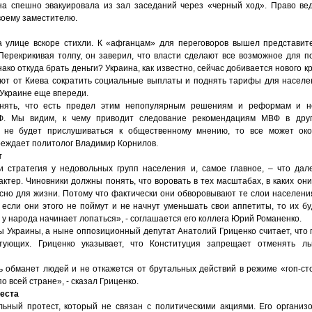
а спешно эвакуировала из зал заседаний через «черный ход». Право ве
воему заместителю.
а улице вскоре стихли. К «афганцам» для переговоров вышел представи
Перекрикивая толпу, он заверил, что власти сделают все возможное для п
ако откуда брать деньги? Украина, как известно, сейчас добивается нового кр
уют от Киева сократить социальные выплаты и поднять тарифы для населени
Украине еще впереди.
нять, что есть предел этим непопулярным решениям и реформам и н
. Мы видим, к чему приводит следование рекомендациям МВФ в друг
 не будет прислушиваться к общественному мнению, то все может око
реждает политолог Владимир Корнилов.
т
и стратегия у недовольных групп населения и, самое главное, – что дал
ктер. Чиновники должны понять, что воровать в тех масштабах, в каких они
сно для жизни. Потому что фактически они обворовывают те слои населени
 если они этого не поймут и не начнут уменьшать свои аппетиты, то их бу
 у народа начинает лопаться», - соглашается его коллега Юрий Романенко.
ы Украины, а ныне оппозиционный депутат Анатолий Гриценко считает, что 
тующих. Гриценко указывает, что Конституция запрещает отменять л
ь обманет людей и не откажется от брутальных действий в режиме «гоп-ст
 всей стране», - сказал Гриценко.
теста
ьный протест, который не связан с политическими акциями. Его организ