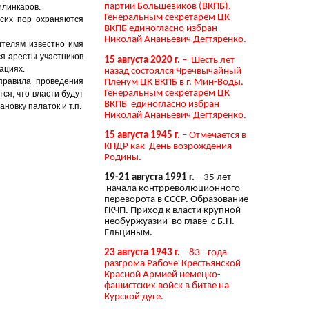
партии Большевиков (ВКПБ).
илинкаров.
Генеральным секретарём ЦК
 сих пор охраняются
ВКПБ единогласно избран
Николай Ананьевич Дегтяренко.
ителям известно имя
ся аресты участников
15 августа 2020 г.
– Шесть лет
ациях.
назад состоялся Чречвычайный
правила проведения
Пленум ЦК ВКПБ в г. Мин-Воды.
Генеральным секретарём ЦК
ся, что власти будут
ВКПБ единогласно избран
новку палаток и т.п.
Николай Ананьевич Дегтяренко.
15 августа 1945 г.
– Отмечается в
КНДР как День возрождения
Родины.
19-21 августа 1991 г.
– 35 лет
начала контрреволюционного
переворота в СССР. Образование
ГКЧП. Приход к власти крупной
необуржуазии во главе с Б.Н.
Ельциным.
23 августа 1943 г.
– 83 - года
разгрома Рабоче-Крестьянской
Красной Армией немецко-
фашистских войск в битве на
Курской дуге.