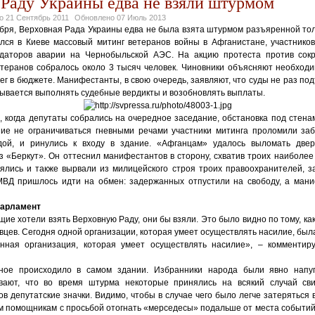
Раду Украины едва не взяли штурмом
но
21 Сентябрь 2011
Обновлено
07 Июль 2013
тября, Верховная Рада Украины едва не была взята штурмом разъяренной то
ся в Киеве массовый митинг ветеранов войны в Афганистане, участнико
идаторов аварии на Чернобыльской АЭС. На акцию протеста против сок
етеранов собралось около 3 тысяч человек. Чиновники объясняют необход
ег в бюджете. Манифестанты, в свою очередь, заявляют, что суды не раз под
зывается выполнять судебные вердикты и возобновлять выплаты.
, когда депутаты собрались на очередное заседание, обстановка под стена
ие не ограничиваться гневными речами участники митинга проломили за
ой, и ринулись к входу в здание. «Афганцам» удалось выломать двер
 «Беркут». Он оттеснил манифестантов в сторону, схватив троих наиболее
ялись и также вырвали из милицейского строя троих правоохранителей, за
МВД пришлось идти на обмен: задержанных отпустили на свободу, а ман
парламент
ие хотели взять Верховную Раду, они бы взяли. Это было видно по тому, ка
цев. Сегодня одной организации, которая умеет осуществлять насилие, бы
енная организация, которая умеет осуществлять насилие», – комментир
ое происходило в самом здании. Избранники народа были явно напу
вают, что во время штурма некоторые принялись на всякий случай сви
в депутатские значки. Видимо, чтобы в случае чего было легче затеряться
им помощникам с просьбой отогнать «мерседесы» подальше от места событий