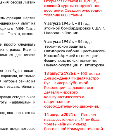
Открылся IV съезд РСДРП (б),
дения сессии Литвин
взявший курс на вооружённое
восстание. Съездом руководил
товарищ И.В.Сталин.
тель фракции Партии
оддержания льгот на
9 августа 1945 г.
– 81 год
атомной бомбардировки США г.
едита от МВФ. Там, в
Нагасаки в Японии.
я. Так что, похоже,
9 августа 1942 г.
– 84 года
е просто следовать
героической защиты г.
их странах. Если в
Пятигорска Рабоче-Крестьянской
нчиться для власти
Красной Армией от немецко-
фашистских войск Германии.
Начало оккупации г. Пятигорска.
ее она будет носить
13 августа 1926 г.
– 100 лет со
 воровали, не только
дня рождения Фиделя Кастро
я, которые сейчас на
Рус – лидера Кубинской
дут вешать, убивать,
Революции, выдающегося
деятеля мирового
коммунистического и
правда сегодня была
национально-
ьготы «афганцам» и
освободительного движения.
оп», она нарвется на
14 августа 2021 г.
– Пять лет
назад состоялся в г. Мин-Воды
Чрезвычайный V съезд
овали люди, которые
Всесоюзной Коммунистической