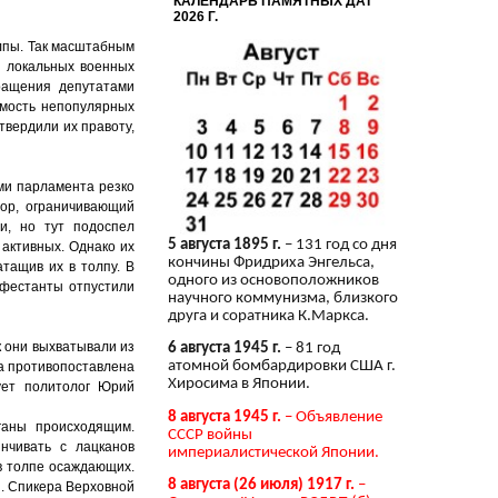
КАЛЕНДАРЬ ПАМЯТНЫХ ДАТ
2026 Г.
лпы. Так масштабным
в локальных военных
ращения депутатами
имость непопулярных
твердили их правоту,
ми парламента резко
бор, ограничивающий
и, но тут подоспел
5 августа 1895 г.
– 131 год со дня
 активных. Однако их
кончины Фридриха Энгельса,
тащив их в толпу. В
одного из основоположников
ифестанты отпустили
научного коммунизма, близкого
друга и соратника К.Маркса.
к они выхватывали из
6 августа 1945 г.
– 81 год
атомной бомбардировки США г.
ла противопоставлена
Хиросима в Японии.
ует политолог Юрий
8 августа 1945 г.
– Объявление
ганы происходящим.
СССР войны
нчивать с лацканов
империалистической Японии.
 в толпе осаждающих.
8 августа (26 июля) 1917 г.
–
. Спикера Верховной