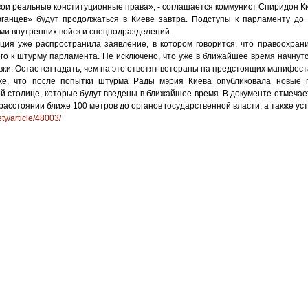
ои реальные конституционные права», - соглашается коммунист Спиридон К
ганцев» будут продолжаться в Киеве завтра. Подступы к парламенту до
ми внутренних войск и спецподразделений.
ция уже распространила заявление, в котором говорится, что правоохран
го к штурму парламента. Не исключено, что уже в ближайшее время начнут
ки. Остается гадать, чем на это ответят ветераны на предстоящих манифест
же, что после попытки штурма Рады мэрия Киева опубликовала новые 
ой столице, которые будут введены в ближайшее время. В документе отмечает
асстоянии ближе 100 метров до органов государственной власти, а также уста
ety/article/48003/