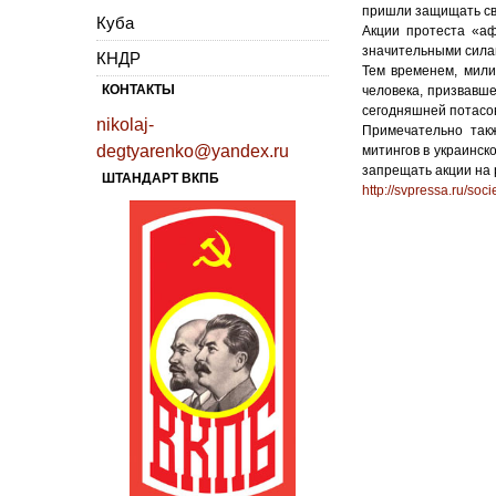
пришли защищать св
Куба
Акции протеста «аф
значительными сила
КНДР
Тем временем, мили
КОНТАКТЫ
человека, призвавше
сегодняшней потасов
nikolaj-
Примечательно так
degtyarenko@yandex.ru
митингов в украинск
запрещать акции на р
ШТАНДАРТ ВКПБ
http://svpressa.ru/soci