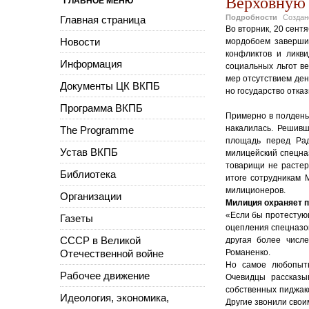
Верховную 
ГЛАВНОЕ МЕНЮ
Подробности
Созда
Главная страница
Во вторник, 20 сен
Новости
мордобоем завершил
конфликтов и ликв
Информация
социальных льгот в
мер отсутствием ден
Документы ЦК ВКПБ
но государство отка
Программа ВКПБ
Примерно в полдень
накалилась. Решивш
The Programme
площадь перед Рад
Устав ВКПБ
милицейский спецназ
товарищи не растер
Библиотека
итоге сотрудникам 
милиционеров.
Организации
Милиция охраняет 
«Если бы протестующ
Газеты
оцепления спецназов
СССР в Великой
другая более числ
Отечественной войне
Романенко.
Но самое любопытн
Рабочее движение
Очевидцы рассказы
собственных пиджако
Идеология, экономика,
Другие звонили сво