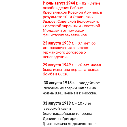
Июль-август 1944 г.
– 82 – летие
освобождения Рабоче-
Крестьянской Красной Армией, в
результате 10- и Сталинских
Ударов, Советской Белоруссии,
Советской Украины и Советской
Молдавии от немецко-
фашистских захватчиков.
23 августа 1939 г.
– 87 лет со
дня заключения советско-
германского договора о
ненападении.
29 августа 1949 г. –
76 лет назад
была испытана первая атомная
бомба в СССР.
30 августа 1918 г.
- Злодейское
покушение эсерки Каплан на
жизнь В.И.Ленина в г. Москве.
31 августа 1919 г.
– 107 лет
зверской казни
белогвардейцами генерала
Деникина Григория
Григорьевича Анджиевского –