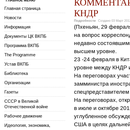
КОММЕНТАР
ГЛАВНОЕ МЕНЮ
Главная страница
КНДР
Новости
Подробности
Создано
03 Март 201
(Пхеньян, 29 феврал
Информация
на вопрос корреспон
Документы ЦК ВКПБ
недавно состоявшим
Программа ВКПБ
высшем уровне.
The Programme
23 -24 февраля в Ки
Устав ВКПБ
уровне между КНДР 
Библиотека
На переговорах учас
Организации
замминистра иностра
спецпредставителем
Газеты
На переговорах, отк
СССР в Великой
Отечественной войне
в июле и октябре 201
углубленное обсужд
Рабочее движение
США в целях дальне
Идеология, экономика,