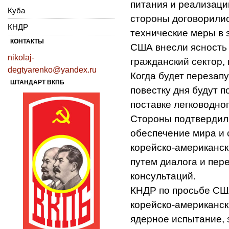
питания и реализаци
Куба
стороны договорили
КНДР
технические меры в э
КОНТАКТЫ
США внесли ясность 
nikolaj-
гражданский сектор,
degtyarenko@yandex.ru
Когда будет перезап
ШТАНДАРТ ВКПБ
повестку дня будут 
поставке легководног
Стороны подтвердили
обеспечение мира и 
корейско-американс
путем диалога и пер
консультаций.
КНДР по просьбе СШ
корейско-американс
ядерное испытание, 