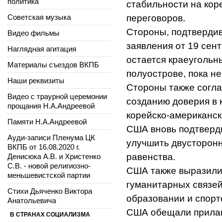
политика
стабильности на кор
Советская музыка
переговоров.
Стороны, подтверди
Видео фильмы
заявления от 19 сен
Наглядная агитация
остается краеугольн
Материалы съездов ВКПБ
полуострове, пока н
Наши реквизиты
Стороны также согл
Видео с траурной церемонии
созданию доверия в 
прощания Н.А.Андреевой
корейско-американск
Памяти Н.А.Андреевой
США вновь подтверди
Ауди-записи Пленума ЦК
улучшить двусторонн
ВКПБ от 16.08.2020 г.
равенства.
Денисюка А.В. и Христенко
С.В. - новой религиозно-
США также выразили
меньшевистской партии
гуманитарных связей
Стихи Дьяченко Виктора
образовании и спорт
Анатольевича
США обещали прилага
В СТРАНАХ СОЦИАЛИЗМА