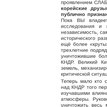
проявлением СЛА
корейские друзь
публично призна
Пока ВЫ владее
исследования и 
независимость, са
исторического ра
ещё более «крутых
трехлетние подряд
уничтожившие бол
КНДР. Великий К
земель, механизир
критической ситуа
Теперь мало кто 
над КНДР того пе
изучавшими влиян
атмосферы. Руков
уничтожить весь 