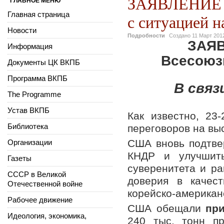
ЗАЯВЛЕНИЕ 
ГЛАВНОЕ МЕНЮ
Главная страница
с ситуацией н
Новости
Подробности
Создано
11 Март 201
ЗАЯВ
Информация
Всесоюз
Документы ЦК ВКПБ
Программа ВКПБ
В связ
The Programme
Устав ВКПБ
Как известно, 23
Библиотека
переговоров на в
США вновь подтве
Организации
КНДР и улучшить
Газеты
суверенитета и р
СССР в Великой
доверия в качес
Отечественной войне
корейско-американ
Рабочее движение
США обещали
при
Идеология, экономика,
240 тыс. тонн пр