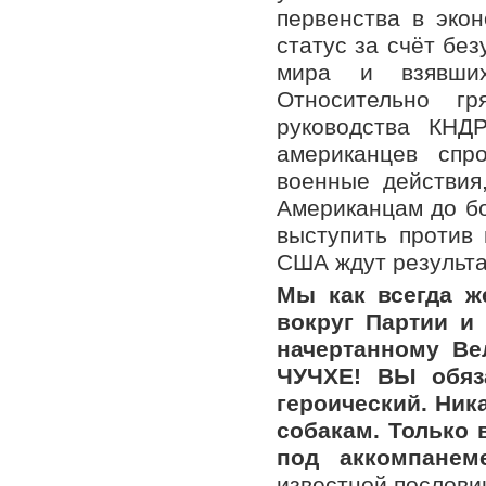
первенства в эко
статус за счёт бе
мира и взявши
Относительно г
руководства КНД
американцев спр
военные действия
Американцам до б
выступить против
США ждут результа
Мы как всегда ж
вокруг Партии и
начертанному Ве
ЧУЧХЕ! ВЫ обяз
героический. Ник
собакам. Только 
под аккомпане
известной пословиц