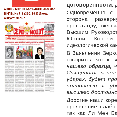
договорённости, 
Серп и Молот БОЛЬШЕВИКА ЦО
Одновременно с 
ВКПБ, № 7-8 (392-393) Июль-
сторона разверн
Август 2026 г.
пропаганду, вкл
Высшим Руководс
Южной Кореей 
идеологической ка
В Заявлении Верх
говорится, что «…
нашего образца, 
Священная война
ударах, будет пр
полностью не уб
высшего достоин
Дорогие наши коре
проявление слабо
так как Ли Мен Ба