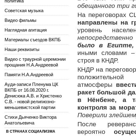
политика
обещанного три г
Советская музыка
На переговорах С
Видео фильмы
направлены на г
уровень населе
Наглядная агитация
непосредственн
Материалы съездов ВКПБ
было в Египте,
Наши реквизиты
иными словами –
Видео с траурной церемонии
строя в КНДР.
прощания Н.А.Андреевой
КНДР на перегово
Памяти Н.А.Андреевой
положительной 
атмосферы
ввест
Ауди-записи Пленума ЦК
ВКПБ от 16.08.2020 г.
ракет большой да
Денисюка А.В. и Христенко
в Нёнбене, а т
С.В. - новой религиозно-
контроля за мор
меньшевистской партии
Поверили злейшему
Стихи Дьяченко Виктора
Анатольевича
После ревера
вероятно
осуще
В СТРАНАХ СОЦИАЛИЗМА