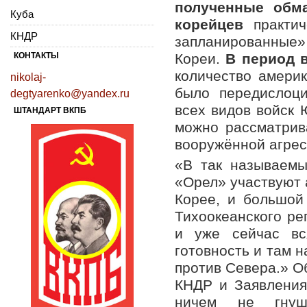
полученные обм
Куба
корейцев
практи
КНДР
запланированные»
КОНТАКТЫ
Кореи.
В период 
количество америк
nikolaj-
было передислоц
degtyarenko@yandex.ru
всех видов войск 
ШТАНДАРТ ВКПБ
можно рассматрив
вооружённой агрес
«В так называемы
«Орел» участвуют 
Корее, и большой
Тихоокеанского ре
и уже сейчас вс
готовность и там 
против Севера.» О
КНДР и Заявления
ничем не гну