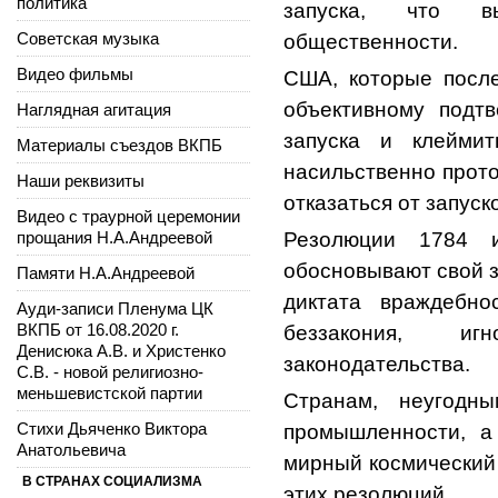
политика
запуска, что в
Советская музыка
общественности.
Видео фильмы
США, которые после
объективному подт
Наглядная агитация
запуска и клеймит
Материалы съездов ВКПБ
насильственно прот
Наши реквизиты
отказаться от запуск
Видео с траурной церемонии
прощания Н.А.Андреевой
Резолюции 1784 
обосновывают свой з
Памяти Н.А.Андреевой
диктата враждебн
Ауди-записи Пленума ЦК
ВКПБ от 16.08.2020 г.
беззакония, иг
Денисюка А.В. и Христенко
законодательства.
С.В. - новой религиозно-
меньшевистской партии
Странам, неугодн
Стихи Дьяченко Виктора
промышленности, а
Анатольевича
мирный космический 
В СТРАНАХ СОЦИАЛИЗМА
этих резолюций.