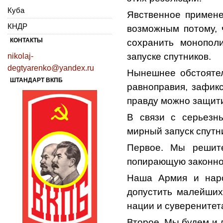
Куба
Явственное примен
КНДР
возможным потому, 
КОНТАКТЫ
сохранить монопол
запуске спутников.
nikolaj-
degtyarenko@yandex.ru
Нынешнее обстоятел
ШТАНДАРТ ВКПБ
равноправия, зафик
правду можно защити
В связи с серьезн
мирный запуск спутн
Первое. Мы решит
попирающую законное
Наша Армия и наро
допустить малейших
нации и суверенитет
Второе. Мы будем и 