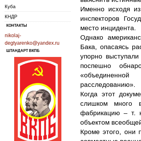
Куба
Именно исходя из
КНДР
инспекторов Госу
КОНТАКТЫ
место инцидента.
nikolaj-
Однако американ
degtyarenko@yandex.ru
Бака, опасаясь ра
ШТАНДАРТ ВКПБ
упорно выступали
поспешно обнаро
«объединенно
расследованию».
Когда этот докум
слишком много в
фабрикацию – т. 
объектом всеобщей
Кроме этого, они 