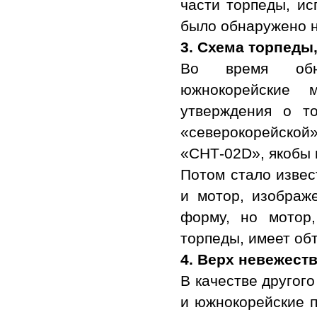
части торпеды, ис
было обнаружено н
3.
Схема торпеды
Во время обна
южнокорейские 
утверждения о то
«северокорейско
«СНТ-02D», якобы 
Потом стало извес
и мотор, изображ
форму, но мотор
торпеды, имеет об
4.
Верх невежеств
В качестве другог
и южнокорейские п