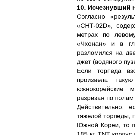
10.
Исчезнувший 
Согласно «резул
«СНТ-02D», содер
метрах по левому
«Чхонан» и в гл
разломился на дв
джет (водяного пуз
Если торпеда вз
произвела таку
южнокорейские м
разрезан по полам 
Действительно, 
тяжелой торпеды, 
Южной Кореи, то 
185 кг. TNT корпус