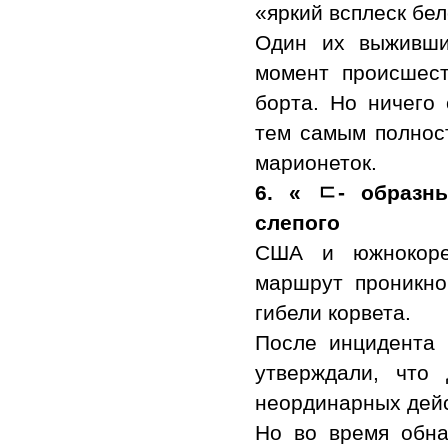
«яркий всплеск бел
Один их выживши
момент происшест
борта. Но ничего 
тем самым полнос
марионеток.
6.
«
ㄷ
-
образн
слепого
США и южнокорей
маршрут проникно
гибели корвета.
После инцидента
утверждали, что
неординарных дейс
Но во время обна