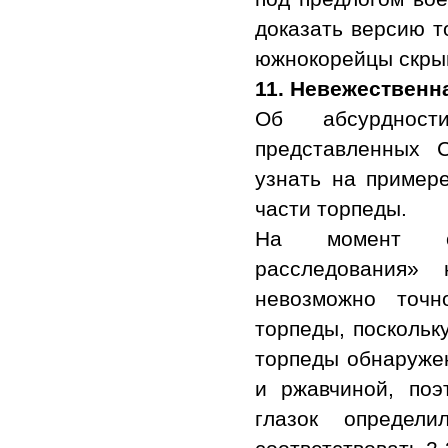
доказать версию т
южнокорейцы скрыв
11.
Невежественна
Об абсурдност
представленных 
узнать на пример
части торпеды.
На момент обн
расследования» 
невозможно точн
торпеды, поскольк
торпеды обнаруже
и ржавчиной, по
глазок определ