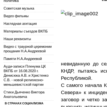
политика
Советская музыка
Видео фильмы
Наглядная агитация
Материалы съездов ВКПБ
Наши реквизиты
Видео с траурной церемонии
прощания Н.А.Андреевой
Памяти Н.А.Андреевой
невиданную до се
Ауди-записи Пленума ЦК
КНДР, пытаясь ис
ВКПБ от 16.08.2020 г.
Денисюка А.В. и Христенко
Республикой.
С.В. - новой религиозно-
меньшевистской партии
С самого начала 
Севера» к инциде
Стихи Дьяченко Виктора
Анатольевича
заговор и четко з
В СТРАНАХ СОЦИАЛИЗМА
выяснить истинные