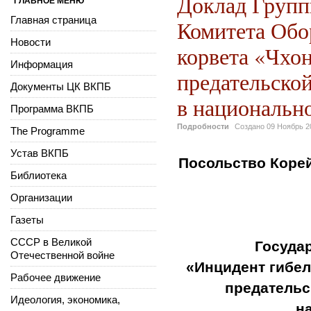
Доклад Групп
ГЛАВНОЕ МЕНЮ
Главная страница
Комитета Об
Новости
корвета «Чхо
Информация
предательско
Документы ЦК ВКПБ
в национальн
Программа ВКПБ
Подробности
Создано
09 Ноябрь 2
The Programme
Устав ВКПБ
Посольство Коре
Библиотека
Организации
Газеты
СССР в Великой
Госуда
Отечественной войне
«
Инцидент гибе
Рабочее движение
предательс
Идеология, экономика,
н