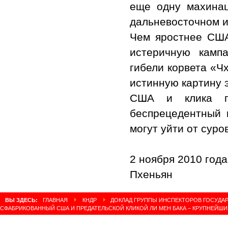
еще одну махинац
дальневосточном и
Чем яростнее США
истеричную камп
гибели корвета «Ч
истинную картину 
США и клика п
беспрецедентный 
могут уйти от суро
2 ноября 2010 года
Пхеньян
ВЫ ЗДЕСЬ:
ГЛАВНАЯ
КНДР
ДОКЛАД ГРУППЫ ИНСПЕКТОРОВ ГОСУДАР
СФАБРИКОВАННЫЙ США И ПРЕДАТЕЛЬСКОЙ КЛИКОЙ ЛИ МЕН БАКА – КРУПНЕЙШ