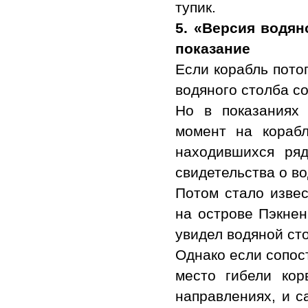
тупик.
5.
«
Версия водян
показание
Если корабль пото
водяного столба с
Но в показаниях 
момент на корабл
находившихся ря
свидетельства о в
Потом стало извес
на острове Пэкнен
увидел водяной ст
Однако если сопос
место гибели кор
направлениях, и с