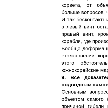
корвета, от объ
больше вопросов, 
И так бесконтактн
а левый винт ост
правый винт, кро
корабля, где прои
Вообще деформаци
столкновении кор
этого обстояте
южнокорейские мари
9.
Все доказате
подводным камн
Основным вопросо
объектом самого 
причиной гибели 