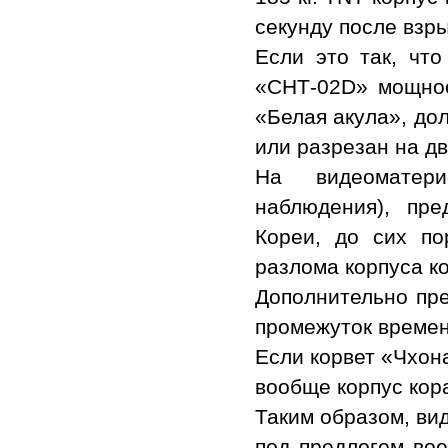
секунду после взры
Если это так, что
«СНТ-02D» мощнос
«Белая акула», дол
или разрезан на дв
На видеоматери
наблюдения), пр
Кореи, до сих п
разлома корпуса к
Дополнительно пр
промежуток времени
Если корвет «Чхон
вообще корпус кор
Таким образом, ви
под предлогом вое