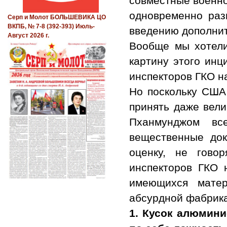
совместные военно
одновременно раз
Серп и Молот БОЛЬШЕВИКА ЦО
ВКПБ, № 7-8 (392-393) Июль-
введению дополнит
Август 2026 г.
Вообще мы хотели
картину этого инц
инспекторов ГКО н
Но поскольку США
принять даже вели
Пханмунджом вс
вещественные док
оценку, не гово
инспекторов ГКО 
имеющихся матер
абсурдной фабрика
1.
Кусок алюмини