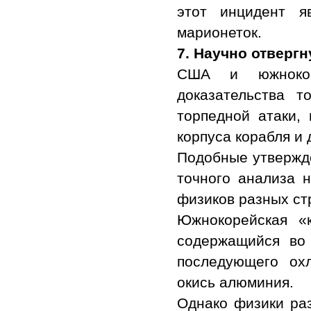
этот инцидент я
марионеток.
7.
Научно отверг
США и южнокор
доказательства т
торпедной атаки,
корпуса корабля и 
Подобные утвержде
точного анализа 
физиков разных ст
Южнокорейская «
содержащийся во
последующего ох
окись алюминия.
Однако физики ра