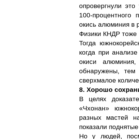
опровергнули это 
100-процентного 
окись алюминия в 
Физики КНДР тоже 
Тогда южнокорейс
когда при анализ
окиси алюминия
обнаружены, тем
сверхмалое количе
8.
Хорошо сохран
В целях доказат
«Чхонан» южноко
разных мастей н
показали поднятые
Но у людей, пос