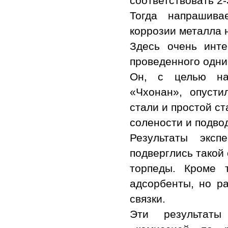
соответствовать 2-
Тогда напрашива
коррозии металла н
Здесь очень инте
проведенного одн
Он, с целью нау
«Чхонан», опуст
стали и простой с
солености и подвод
Результаты эксп
подверглись такой 
торпеды. Кроме 
адсорбенты, но р
связки.
Эти результаты