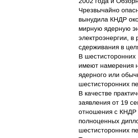
2002 года и Обзорн
Чрезвычайно опас
вынудила КНДР око
мирную ядерную эн
электроэнергии, в
сдерживания в цел
В шестисторонних 
имеют намерения н
ядерного или обыч
шестисторонних пе
В качестве практи
заявления от 19 с
отношения с КНДР 
полноценных дипл
шестисторонних пер