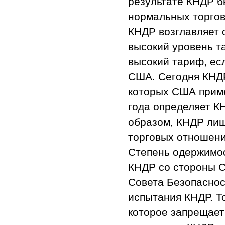
результате КНДР б
нормальных торго
КНДР возглавляет 
высокий уровень т
высокий тариф, ес
США. Сегодня КНДР
которых США приме
года определяет К
образом, КНДР лиш
торговых отношени
Степень одержимо
КНДР со стороны С
Совета Безопаснос
испытания КНДР. Т
которое запрещает