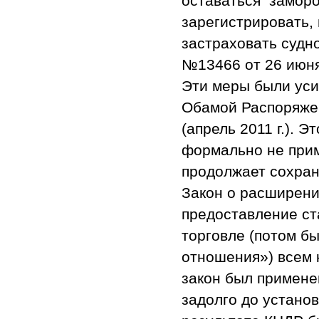
оставаться заморо
зарегистрировать, 
застраховать судн
№13466 от 26 июня 
Эти меры были ус
Обамой Распоряжен
(апрель 2011 г.). Э
формально не прим
продолжает сохран
Закон о расширен
предоставление ст
торговле (потом б
отношения») всем 
закон был примене
задолго до установ