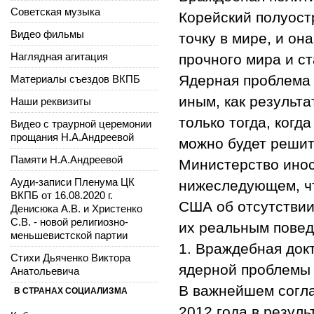
Советская музыка
Корейский полуост
Видео фильмы
точку в мире, и он
Наглядная агитация
прочного мира и с
Ядерная проблема 
Материалы съездов ВКПБ
иным, как результ
Наши реквизиты
только тогда, когд
Видео с траурной церемонии
прощания Н.А.Андреевой
можно будет решит
Памяти Н.А.Андреевой
Министерство инос
Ауди-записи Пленума ЦК
нижеследующем, чт
ВКПБ от 16.08.2020 г.
США об отсутстви
Денисюка А.В. и Христенко
С.В. - новой религиозно-
их реальным повед
меньшевистской партии
1. Враждебная док
Стихи Дьяченко Виктора
ядерной проблемы
Анатольевича
В важнейшем согла
В СТРАНАХ СОЦИАЛИЗМА
2012 года в резул