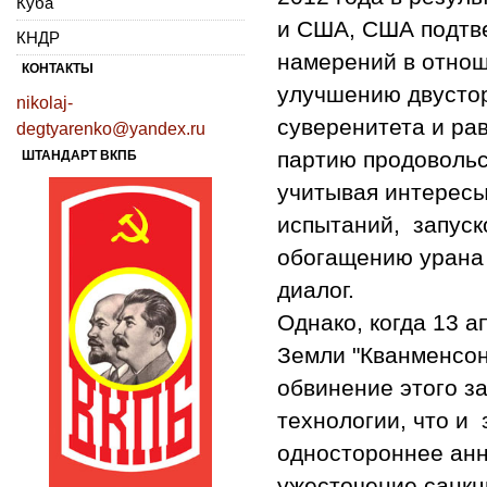
Куба
и США, США подтв
КНДР
намерений в отнош
КОНТАКТЫ
улучшению двустор
nikolaj-
суверенитета и ра
degtyarenko@yandex.ru
партию продовольс
ШТАНДАРТ ВКПБ
учитывая интересы
испытаний, запуск
обогащению урана 
диалог.
Однако, когда 13 
Земли "Кванменсон
обвинение этого за
технологии, что и 
одностороннее анн
ужесточение санкц