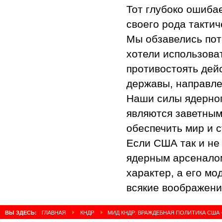
Тот глубоко ошибае
своего рода тактич
Мы обзавелись пот
хотели использоват
противостоять дей
державы, направл
Наши силы ядерног
являются заветным
обеспечить мир и 
Если США так и не
ядерным арсенало
характер, а его м
всякие воображен
ВЫ ЗДЕСЬ:
ГЛАВНАЯ
КНДР
МИД КНДР: ВРАЖДЕБНАЯ ПОЛИТИКА США