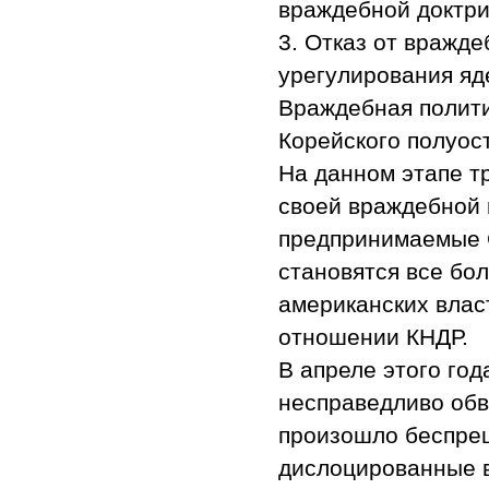
враждебной доктри
3. Отказ от вражд
урегулирования я
Враждебная полити
Корейского полуос
На данном этапе тр
своей враждебной 
предпринимаемые 
становятся все бо
американских влас
отношении КНДР.
В апреле этого го
несправедливо обв
произошло беспрец
дислоцированные в