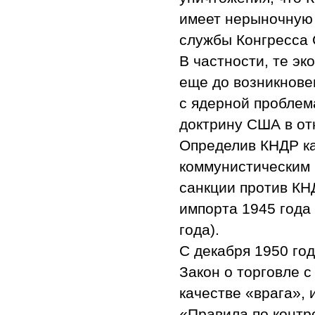
имеет нерыночную 
службы Конгресса С
В частности, те э
еще до возникнове
с ядерной проблем
доктрину США в о
Определив КНДР ка
коммунистическим
санкции против КНД
импорта 1945 года
года).
С декабря 1950 го
Закон о торговле с
качестве «врага»,
«Правила по конт