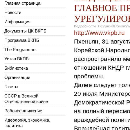
Главная страница
ГЛАВНОЕ П
Новости
УРЕГУЛИРО
Информация
Подробности
Создано
08 Сентябрь
Документы ЦК ВКПБ
http://www.vkpb.ru
Программа ВКПБ
Пхеньян, 31 авгус
Корейской Народно
The Programme
распространило м
Устав ВКПБ
отношении КНДР г
Библиотека
проблемы.
Организации
Далее следует пол
Газеты
20 июля Министерс
СССР в Великой
Отечественной войне
Демократической Р
на полный пересмо
Рабочее движение
враждебной полит
Идеология, экономика,
политика
Враждебная полити