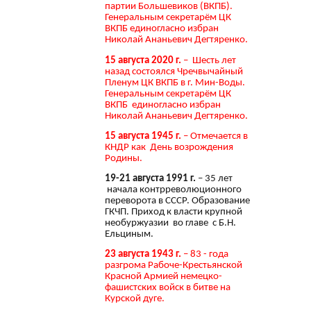
партии Большевиков (ВКПБ).
Генеральным секретарём ЦК
ВКПБ единогласно избран
Николай Ананьевич Дегтяренко.
15 августа 2020 г.
– Шесть лет
назад состоялся Чречвычайный
Пленум ЦК ВКПБ в г. Мин-Воды.
Генеральным секретарём ЦК
ВКПБ единогласно избран
Николай Ананьевич Дегтяренко.
15 августа 1945 г.
– Отмечается в
КНДР как День возрождения
Родины.
19-21 августа 1991 г.
– 35 лет
начала контрреволюционного
переворота в СССР. Образование
ГКЧП. Приход к власти крупной
необуржуазии во главе с Б.Н.
Ельциным.
23 августа 1943 г.
– 83 - года
разгрома Рабоче-Крестьянской
Красной Армией немецко-
фашистских войск в битве на
Курской дуге.