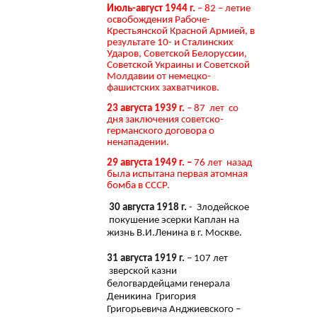
Июль-август 1944 г.
– 82 – летие
освобождения Рабоче-
Крестьянской Красной Армией, в
результате 10- и Сталинских
Ударов, Советской Белоруссии,
Советской Украины и Советской
Молдавии от немецко-
фашистских захватчиков.
23 августа 1939 г.
– 87 лет со
дня заключения советско-
германского договора о
ненападении.
29 августа 1949 г. –
76 лет назад
была испытана первая атомная
бомба в СССР.
30 августа 1918 г.
- Злодейское
покушение эсерки Каплан на
жизнь В.И.Ленина в г. Москве.
31 августа 1919 г.
– 107 лет
зверской казни
белогвардейцами генерала
Деникина Григория
Григорьевича Анджиевского –