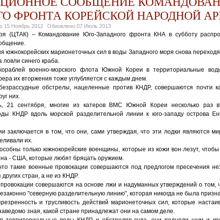
ЦИОННОЕ СООБЩЕНИЕ КОМАНДОВАН
ГО ФРОНТА КОРЕЙСКОЙ НАРОДНОЙ А
но
15 Ноябрь 2012
Обновлено
07 Июль 2013
бря (ЦТАК) – Командование Юго-Западного фронта КНА в субботу распр
общение.
я южнокорейских марионеточных сил в воды Западного моря снова переходят
 ловли синего краба.
кораблей военно-морского флота Южной Кореи в территориальные во
фера их вторжения тоже углубляется с каждым днем.
безрассудные обстрелы, нацеленные против КНДР, совершаются почти к
руг них.
ь, 21 сентября, многие из катеров ВМС Южной Кореи несколько раз вт
оды КНДР вдоль морской разделительной линии к юго-западу острова Ен
ии заключается в том, что они, сами утверждая, что эти лодки являются м
еливали их.
пособны только южнокорейские военщины, которые из кожи вон лезут, чтобы
ина - США, которые любят бряцать оружием.
 что такие военные провокации совершаются под предлогом пресечения н
других стран, а не из КНДР.
е провокации совершаются на основе лжи и надуманных утверждений о том, 
езаконно "северную разделительную линию", которая никогда не была призн
резренность и трусливость действий марионеточных сил, которые настаив
заведомо зная, какой стране принадлежат они на самом деле.
в территориальные воды КНДР и обстреляв суда, они подняли шум и кр