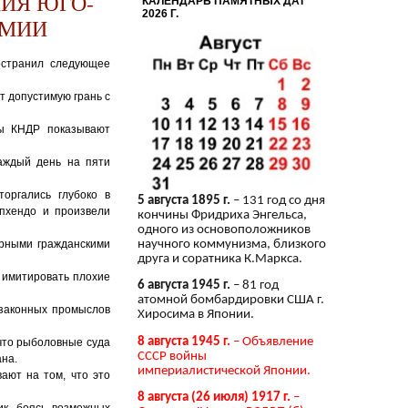
ИЯ ЮГО-
КАЛЕНДАРЬ ПАМЯТНЫХ ДАТ
2026 Г.
РМИИ
остранил следующее
 допустимую грань с
ды КНДР показывают
аждый день на пяти
оргались глубоко в
5 августа 1895 г.
– 131 год со дня
пхендо и произвели
кончины Фридриха Энгельса,
одного из основоположников
ирными гражданскими
научного коммунизма, близкого
друга и соратника К.Маркса.
 имитировать плохие
6 августа 1945 г.
– 81 год
атомной бомбардировки США г.
езаконных промыслов
Хиросима в Японии.
8 августа 1945 г.
– Объявление
что рыболовные суда
СССР войны
ана.
империалистической Японии.
ают на том, что это
8 августа (26 июля) 1917 г.
–
ик, боясь возможных