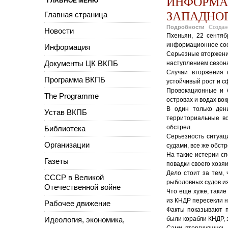
ИНФОРМА
ГЛАВНОЕ МЕНЮ
ЗАПАДНО
Главная страница
Подробности
Созда
Новости
Пхеньян, 22 сентя
информационное со
Информация
Серьезные вторжени
Документы ЦК ВКПБ
наступлением сезона
Случаи вторжения 
Программа ВКПБ
устойчивый рост и с
Провокационные и 
The Programme
островах и водах вок
В один только ден
Устав ВКПБ
территориальные в
обстрел.
Библиотека
Серьезность ситуац
Организации
судами, все же обстр
На такие истерии с
Газеты
повадки своего хозя
Дело стоит за тем,
СССР в Великой
рыболовных судов из 
Отечественной войне
Что еще хуже, таки
из КНДР пересекли н
Рабочее движение
Факты показывают п
Идеология, экономика,
были корабли КНДР, 
Сами вторгнувшись 