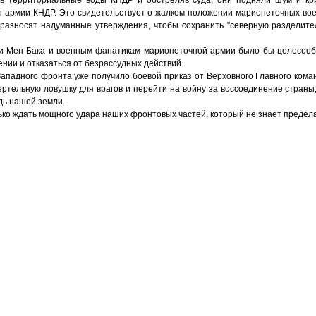
ы армии КНДР. Это свидетельствует о жалком положении марионеточных вое
 разносят надуманные утверждения, чтобы сохранить "северную разделит
и Мен Бака и военным фанатикам марионеточной армии было бы целесооб
нии и отказаться от безрассудных действий.
ападного фронта уже получило боевой приказ от Верховного Главного кома
ртельную ловушку для врагов и перейти на войну за воссоединение страны
ядь нашей земли.
ько ждать мощного удара наших фронтовых частей, который не знает предела