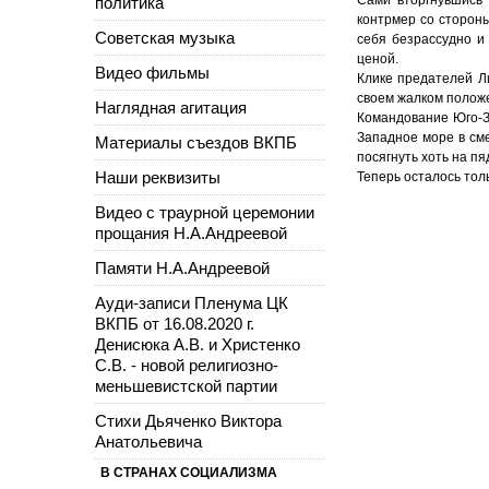
политика
контрмер со сторон
Советская музыка
себя безрассудно и
ценой.
Видео фильмы
Клике предателей Л
своем жалком положе
Наглядная агитация
Командование Юго-З
Западное море в сме
Материалы съездов ВКПБ
посягнуть хоть на п
Наши реквизиты
Теперь осталось тол
Видео с траурной церемонии
прощания Н.А.Андреевой
Памяти Н.А.Андреевой
Ауди-записи Пленума ЦК
ВКПБ от 16.08.2020 г.
Денисюка А.В. и Христенко
С.В. - новой религиозно-
меньшевистской партии
Стихи Дьяченко Виктора
Анатольевича
В СТРАНАХ СОЦИАЛИЗМА