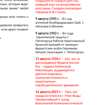
Открылся IV съезд РСДРП (б),
нных, которые ведут
взявший курс на вооружённое
восстание. Съездом руководил
ельную линию" любой
товарищ И.В.Сталин.
разно ясно понять о
9 августа 1945 г.
– 81 год
атомной бомбардировки США г.
ндования превратить
Нагасаки в Японии.
, если враги посмеют
9 августа 1942 г.
– 84 года
героической защиты г.
.
Пятигорска Рабоче-Крестьянской
Красной Армией от немецко-
фашистских войск Германии.
Начало оккупации г. Пятигорска.
13 августа 1926 г.
– 100 лет со
дня рождения Фиделя Кастро
Рус – лидера Кубинской
Революции, выдающегося
деятеля мирового
коммунистического и
национально-
освободительного движения.
14 августа 2021 г.
– Пять лет
назад состоялся в г. Мин-Воды
Чрезвычайный V съезд
Всесоюзной Коммунистической