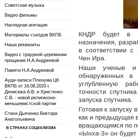
Советская музыка
Видео фильмы
Наглядная агитация
КНДР будет в о
Материалы съездов ВКПБ
назначения, разра
Наши реквизиты
в соответствии с
Видео с траурной церемонии
Чен Ира.
прощания Н.А.Андреевой
Наши ученые и 
Памяти Н.А.Андреевой
обнаруженных в 
Ауди-записи Пленума ЦК
углубленную ра
ВКПБ от 16.08.2020 г.
точности спутника
Денисюка А.В. и Христенко
С.В. - новой религиозно-
запуска спутника.
меньшевистской партии
Готовая к запуску 
Стихи Дьяченко Виктора
как и предыдущая 
Анатольевича
вращающимся по по
В СТРАНАХ СОЦИАЛИЗМА
«Ынха-3» он будет