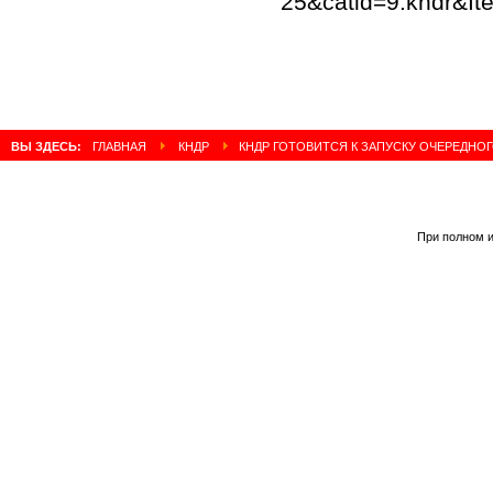
25&catid=9:kndr&It
ВЫ ЗДЕСЬ:
ГЛАВНАЯ
КНДР
КНДР ГОТОВИТСЯ К ЗАПУСКУ ОЧЕРЕДНО
При полном и