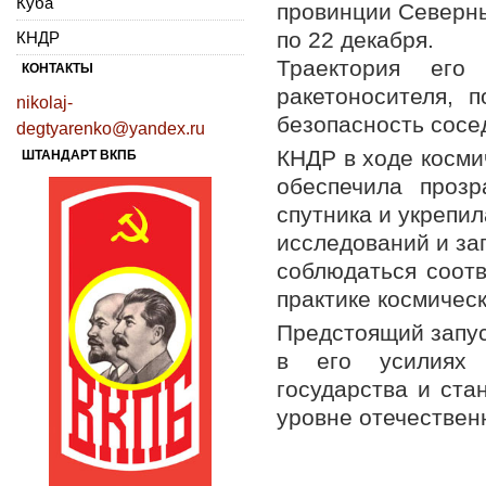
Куба
провинции Северны
по 22 декабря.
КНДР
Траектория его
КОНТАКТЫ
ракетоносителя, 
nikolaj-
безопасность сосе
degtyarenko@yandex.ru
КНДР в ходе косми
ШТАНДАРТ ВКПБ
обеспечила прозр
спутника и укрепи
исследований и зап
соблюдаться соот
практике космическ
Предстоящий запус
в его усилиях 
государства и ста
уровне отечествен