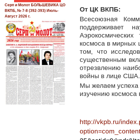
Серп и Молот БОЛЬШЕВИКА ЦО
От ЦК ВКПБ:
ВКПБ, № 7-8 (392-393) Июль-
Август 2026 г.
Всесоюзная Комм
поддерживает на
Аэрокосмических
космоса в мирных 
том, что исследо
существенным вкл
отрезвлению наиб
войны в лице США.
Мы желаем успеха 
изучению космоса 
http://vkpb.ru/index
option=com_content