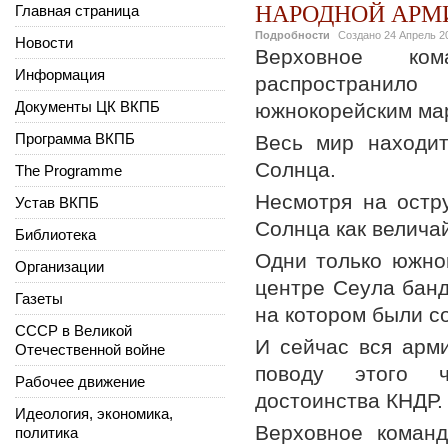
НАРОДНОЙ АРМ
Главная страница
Подробности
Создано
24 Апрель 2
Новости
Верховное ком
Информация
распространил
Документы ЦК ВКПБ
южнокорейским ма
Программа ВКПБ
Весь мир находит
Солнца.
The Programme
Несмотря на остр
Устав ВКПБ
Солнца как велича
Библиотека
Одни только южно
Организации
центре Сеула банд
Газеты
на котором были с
СССР в Великой
И сейчас вся арм
Отечественной войне
поводу этого ч
Рабочее движение
достоинства КНДР.
Идеология, экономика,
Верховное команд
политика