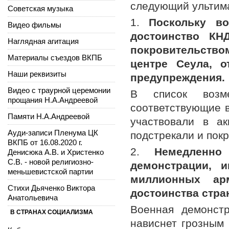
следующий ультим
Советская музыка
1.
Поскольку в
Видео фильмы
достоинство КН
Наглядная агитация
покровительств
Материалы съездов ВКПБ
центре Сеула, 
Наши реквизиты
предупреждения.
Видео с траурной церемонии
В список возм
прощания Н.А.Андреевой
соответствующие в
Памяти Н.А.Андреевой
участвовали в ак
Ауди-записи Пленума ЦК
подстрекали и пок
ВКПБ от 16.08.2020 г.
2.
Немедленно
Денисюка А.В. и Христенко
С.В. - новой религиозно-
демонстрации, 
меньшевистской партии
миллионных ар
Стихи Дьяченко Виктора
достоинства стр
Анатольевича
Военная демонст
В СТРАНАХ СОЦИАЛИЗМА
нависнет грозным