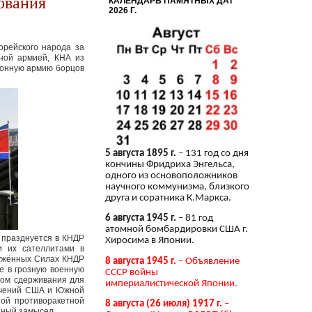
ования
КАЛЕНДАРЬ ПАМЯТНЫХ ДАТ
2026 Г.
рейского народа за
рной армией, КНА из
ионную армию борцов
5 августа 1895 г.
– 131 год со дня
кончины Фридриха Энгельса,
одного из основоположников
научного коммунизма, близкого
друга и соратника К.Маркса.
6 августа 1945 г.
– 81 год
атомной бомбардировки США г.
ь празднуется в КНДР
Хиросима в Японии.
и их сателлитами в
ружённых Силах КНДР
8 августа 1945 г.
– Объявление
е в грозную военную
СССР войны
ом сдерживания для
империалистической Японии.
 учений США и Южной
ой противоракетной
8 августа (26 июля) 1917 г.
–
пный замысел.