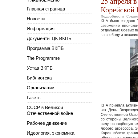
25 апреля 
ГЛАВНОЕ МЕНЮ
Корейской 
Главная страница
Подробности
Созда
Новости
КНА была создана 
свержение японског
Информация
отдельных боевых п
за свободу и незави
Документы ЦК ВКПБ
Программа ВКПБ
The Programme
Устав ВКПБ
Библиотека
Организации
Газеты
КНА приняла активно
СССР в Великой
как День Возрожде
Отечественной войне
Отечественной Осво
со стороны Великог
Рабочее движение
силу, оснащённую 
любого агрессора. 
Идеология, экономика,
Кореи вблизи гран
обороны и ядерных 