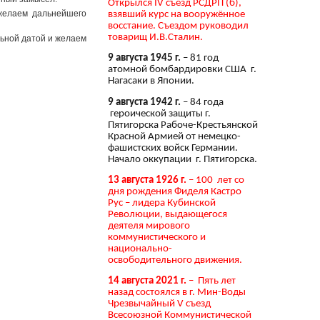
Открылся IV съезд РСДРП (б),
желаем дальнейшего
взявший курс на вооружённое
восстание. Съездом руководил
товарищ И.В.Сталин.
ьной датой и желаем
9 августа 1945 г.
– 81 год
атомной бомбардировки США г.
Нагасаки в Японии.
9 августа 1942 г.
– 84 года
героической защиты г.
Пятигорска Рабоче-Крестьянской
Красной Армией от немецко-
фашистских войск Германии.
Начало оккупации г. Пятигорска.
13 августа 1926 г.
– 100 лет со
дня рождения Фиделя Кастро
Рус – лидера Кубинской
Революции, выдающегося
деятеля мирового
коммунистического и
национально-
освободительного движения.
14 августа 2021 г.
– Пять лет
назад состоялся в г. Мин-Воды
Чрезвычайный V съезд
Всесоюзной Коммунистической