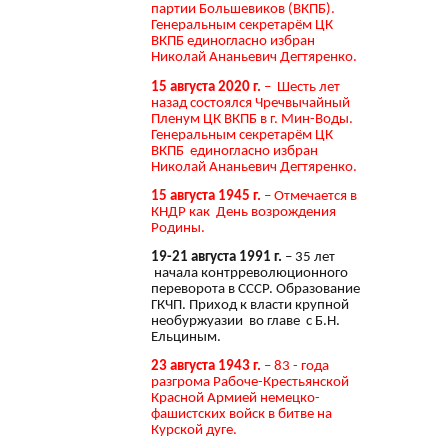
партии Большевиков (ВКПБ).
Генеральным секретарём ЦК
ВКПБ единогласно избран
Николай Ананьевич Дегтяренко.
15 августа 2020 г.
– Шесть лет
назад состоялся Чречвычайный
Пленум ЦК ВКПБ в г. Мин-Воды.
Генеральным секретарём ЦК
ВКПБ единогласно избран
Николай Ананьевич Дегтяренко.
15 августа 1945 г.
– Отмечается в
КНДР как День возрождения
Родины.
19-21 августа 1991 г.
– 35 лет
начала контрреволюционного
переворота в СССР. Образование
ГКЧП. Приход к власти крупной
необуржуазии во главе с Б.Н.
Ельциным.
23 августа 1943 г.
– 83 - года
разгрома Рабоче-Крестьянской
Красной Армией немецко-
фашистских войск в битве на
Курской дуге.