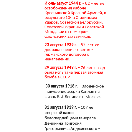
Июль-август 1944 г.
– 82 – летие
освобождения Рабоче-
Крестьянской Красной Армией, в
результате 10- и Сталинских
Ударов, Советской Белоруссии,
Советской Украины и Советской
Молдавии от немецко-
фашистских захватчиков.
23 августа 1939 г.
– 87 лет со
дня заключения советско-
германского договора о
ненападении.
29 августа 1949 г. –
76 лет назад
была испытана первая атомная
бомба в СССР.
30 августа 1918 г.
- Злодейское
покушение эсерки Каплан на
жизнь В.И.Ленина в г. Москве.
31 августа 1919 г.
– 107 лет
зверской казни
белогвардейцами генерала
Деникина Григория
Григорьевича Анджиевского –