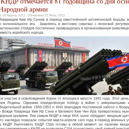
в КНДР отмечается 81 годовщина со дня осн
Народной армии
но
24 Апрель 2013
Обновлено
07 Июль 2013
Товарищем Ким Ир Сеном в период ожесточённой антияпонской борьбы ко
о колониального ига. Закаляясь в жестоких схватках с японской регуля
артизанских отрядов постепенно превращалась в организованную революц
симость корейского народа.
е участие в освобождении Кореи от японцев в августе 1945 года. Этот ден
ния Родины. Одержав определённую победу в войне с американцами 
бодительной войне 1950-1953 гг. КНА благодаря постоянной заботе о Воо
о Вождя Товарища Ким Ир Сена и Великого Ким Чен Ира превратилась нын
ядерным оружием. Тем самым КНДР в лице КНА ныне обладает мощным щит
Это наглядно показали события марта-апреля сего года в период военных
иц КНДР. Уничтожить КНДР США готовы в любой момент, но наличие мощн
сил сдерживания у КНДР не позволили США осуществить свой давний престу