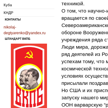
техникой.
Куба
О том, что научно
КНДР
вращается по свое
КОНТАКТЫ
Североамериканск
nikolaj-
обороне Вооруженн
degtyarenko@yandex.ru
учреждения ряда с
ШТАНДАРТ ВКПБ
Люди мира, дорожа
ряд деятелей из Р
успехам тому, что
космической техно
условиях осуществ
присылали поздрав
Но США и их присп
запуску нашего ми
ООН варварскую “р