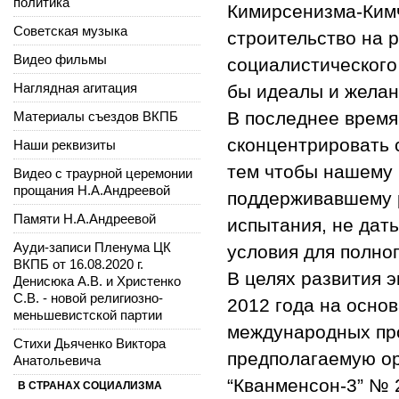
политика
Кимирсенизма-Кимч
Советская музыка
строительство на 
Видео фильмы
социалистического
Наглядная агитация
бы идеалы и желан
В последнее время
Материалы съездов ВКПБ
сконцентрировать 
Наши реквизиты
тем чтобы нашему 
Видео с траурной церемонии
прощания Н.А.Андреевой
поддерживавшему 
Памяти Н.А.Андреевой
испытания, не дать
Ауди-записи Пленума ЦК
условия для полно
ВКПБ от 16.08.2020 г.
В целях развития э
Денисюка А.В. и Христенко
С.В. - новой религиозно-
2012 года на осно
меньшевистской партии
международных про
Стихи Дьяченко Виктора
предполагаемую ор
Анатольевича
“Кванменсон-3” № 
В СТРАНАХ СОЦИАЛИЗМА