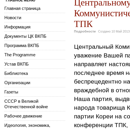
Центральному
ГЛАВНОЕ МЕНЮ
Главная страница
Коммунистиче
Новости
ТПК
Информация
Подробности
Создано
10 Май 2013
Документы ЦК ВКПБ
Программа ВКПБ
Центральный Комит
уважение Вашей па
The Programme
направляет настоя
Устав ВКПБ
последнее время н
Библиотека
беспрецедентно н
Организации
враждебной в отн
Газеты
Наша партия, выдв
СССР в Великой
Отечественной войне
народа товарища К
партии Кореи на с
Рабочее движение
конференции ТПК, 
Идеология, экономика,