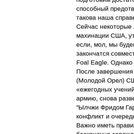
способный предотв
такова наша справ
Сейчас некоторые 
махинации США, ут
если, мол, мы буде
закончатся совмес
Foal Eagle. Однак
После завершения 
(Молодой Орел) СШ
«ежегодных учени
армию, снова раз
"Ылчжи Фридом Гар
конфликт и очеред
Важно иметь прави