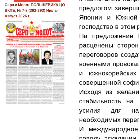
Серп и Молот БОЛЬШЕВИКА ЦО
предлогом заверш
ВКПБ, № 7-8 (392-393) Июль-
Японии и Южной 
Август 2026 г.
господство в этом 
На предложение 
расценены сторон
переговоров созд
военными провока
и южнокорейских
совершенной софи
Исходя из желани
стабильность на
усилия для на
необходимых перег
И международное
поводу эскалации