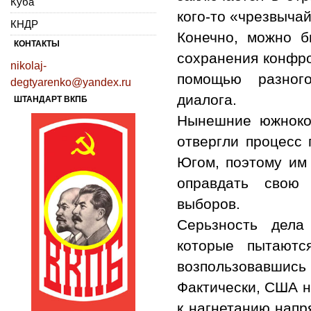
Куба
кого-то «чрезвыча
КНДР
Конечно, можно 
КОНТАКТЫ
сохранения конфро
nikolaj-
помощью разног
degtyarenko@yandex.ru
диалога.
ШТАНДАРТ ВКПБ
Нынешние южнокор
отвергли процесс
Югом, поэтому им 
оправдать свою
выборов.
Серьзность дела
которые пытаютс
возпользовавшись 
Фактически, США н
к нагнетанию напр