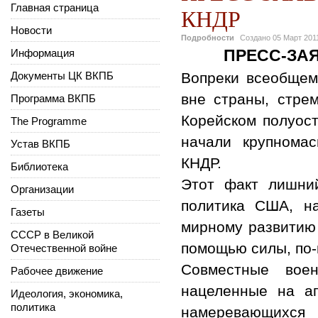
Главная страница
КНДР
Новости
Подробности
Создано
05 Март 201
ПРЕСС-ЗА
Информация
Документы ЦК ВКПБ
Вопреки всеобщем
вне страны, стре
Программа ВКПБ
Корейском полуос
The Programme
начали крупнома
Устав ВКПБ
КНДР.
Библиотека
Этот факт лишний
Организации
политика США, на
Газеты
мирному развитию
СССР в Великой
помощью силы, по-
Отечественной войне
Совместные вое
Рабочее движение
нацеленные на а
Идеология, экономика,
политика
намеревающихся 