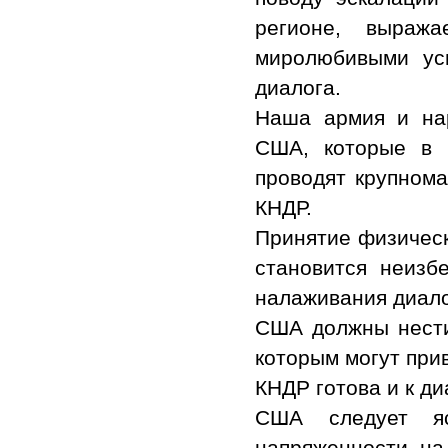
регионе, выраж
миролюбивыми ус
диалога.
Наша армия и на
США, которые в 
проводят крупном
КНДР.
Принятие физичес
становится неизб
налаживания диало
США должны нести 
которым могут при
КНДР готова и к ди
США следует яс
напряженности на