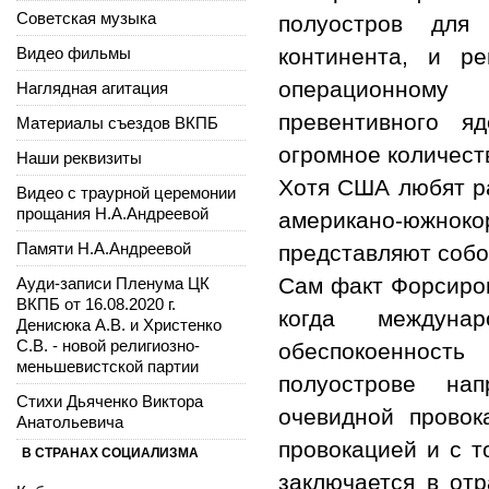
Советская музыка
полуостров для
Видео фильмы
континента, и р
операционному
Наглядная агитация
превентивного я
Материалы съездов ВКПБ
огромное количест
Наши реквизиты
Хотя США любят ра
Видео с траурной церемонии
прощания Н.А.Андреевой
американо-южн
Памяти Н.А.Андреевой
представляют собо
Сам факт Форсиров
Ауди-записи Пленума ЦК
ВКПБ от 16.08.2020 г.
когда междуна
Денисюка А.В. и Христенко
С.В. - новой религиозно-
обеспокоенност
меньшевистской партии
полуострове нап
Стихи Дьяченко Виктора
очевидной провок
Анатольевича
провокацией и с т
В СТРАНАХ СОЦИАЛИЗМА
заключается в отр