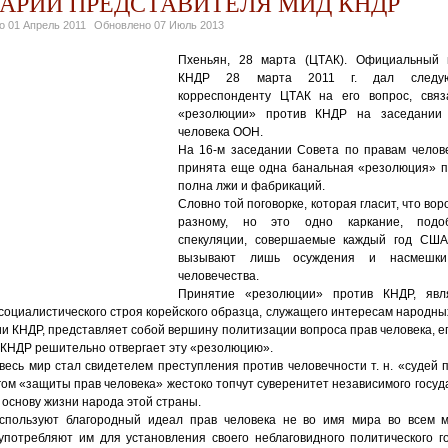
АРИЙ ПРЕДСТАВИТЕЛЯ МИД КНДР
но
01 Апрель 2011
Обновлено
07 Июль 2013
Пхеньян, 28 марта (ЦТАК). Официальный
КНДР 28 марта 2011 г. дал следую
корреспонденту ЦТАК на его вопрос, свя
«резолюции» против КНДР на заседании
человека ООН.
На 16-м заседании Совета по правам челов
принята еще одна банальная «резолюция» п
полна лжи и фабрикаций.
Словно той поговорке, которая гласит, что вор
разному, но это одно каркание, подо
спекуляции, совершаемые каждый год США
вызывают лишь осуждения и насмешки 
человечества.
Принятие «резолюции» против КНДР, явл
социалистического строя корейского образца, служащего интересам народны
и КНДР, представляет собой вершину политизации вопроса прав человека, е
 КНДР решительно отвергает эту «резолюцию».
есь мир стал свидетелем преступления против человечности т. н. «судей 
ом «защиты прав человека» жестоко топчут суверенитет независимого госу
основу жизни народа этой страны.
используют благородный идеал прав человека не во имя мира во всем м
оупотребляют им для установления своего неблаговидного политического го