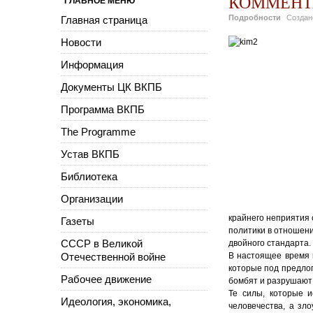
КОММЕНТ
ГЛАВНОЕ МЕНЮ
Подробности
Созда
Главная страница
Новости
Информация
Документы ЦК ВКПБ
Программа ВКПБ
The Programme
Устав ВКПБ
Библиотека
Организации
крайнего неприятия 
Газеты
политики в отношени
СССР в Великой
двойного стандарта.
Отечественной войне
В настоящее время в
которые под предлог
Рабочее движение
бомбят и разрушают 
Те силы, которые 
Идеология, экономика,
человечества, а зл