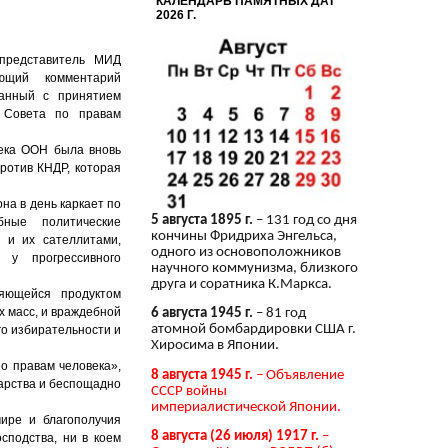
КАЛЕНДАРЬ ПАМЯТНЫХ ДАТ
2026 Г.
 представитель МИД
щий комментарий
занный с принятием
 Совета по правам
ека ООН была вновь
ротив КНДР, которая
она в день каркает по
5 августа 1895 г.
– 131 год со дня
бные политические
кончины Фридриха Энгельса,
 и их сателлитами,
одного из основоположников
у прогрессивного
научного коммунизма, близкого
друга и соратника К.Маркса.
яющейся продуктом
х масс, и враждебной
6 августа 1945 г.
– 81 год
атомной бомбардировки США г.
го избирательности и
Хиросима в Японии.
по правам человека»,
8 августа 1945 г.
– Объявление
дарства и беспощадно
СССР войны
империалистической Японии.
ире и благополучия
8 августа (26 июля) 1917 г.
–
сподства, ни в коем