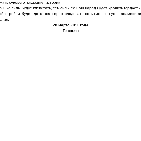
ежать сурового наказания истории.
бные силы будут клеветать, тем сильнее наш народ будет хранить гордост
й строй и будет до конца верно следовать политике сонгун – знамени 
ания.
28 марта 2011 года
Пхеньян