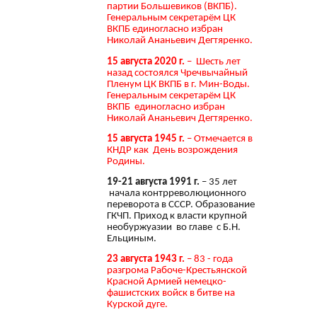
партии Большевиков (ВКПБ).
Генеральным секретарём ЦК
ВКПБ единогласно избран
Николай Ананьевич Дегтяренко.
15 августа 2020 г.
– Шесть лет
назад состоялся Чречвычайный
Пленум ЦК ВКПБ в г. Мин-Воды.
Генеральным секретарём ЦК
ВКПБ единогласно избран
Николай Ананьевич Дегтяренко.
15 августа 1945 г.
– Отмечается в
КНДР как День возрождения
Родины.
19-21 августа 1991 г.
– 35 лет
начала контрреволюционного
переворота в СССР. Образование
ГКЧП. Приход к власти крупной
необуржуазии во главе с Б.Н.
Ельциным.
23 августа 1943 г.
– 83 - года
разгрома Рабоче-Крестьянской
Красной Армией немецко-
фашистских войск в битве на
Курской дуге.