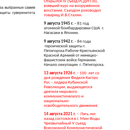
Открылся IV съезд РСДРП (б),
взявший курс на вооружённое
ь за выбранные самим
восстание. Съездом руководил
защиты суверенитета
товарищ И.В.Сталин.
9 августа 1945 г.
– 81 год
атомной бомбардировки США г.
Нагасаки в Японии.
9 августа 1942 г.
– 84 года
героической защиты г.
Пятигорска Рабоче-Крестьянской
Красной Армией от немецко-
фашистских войск Германии.
Начало оккупации г. Пятигорска.
13 августа 1926 г.
– 100 лет со
дня рождения Фиделя Кастро
Рус – лидера Кубинской
Революции, выдающегося
деятеля мирового
коммунистического и
национально-
освободительного движения.
14 августа 2021 г.
– Пять лет
назад состоялся в г. Мин-Воды
Чрезвычайный V съезд
Всесоюзной Коммунистической