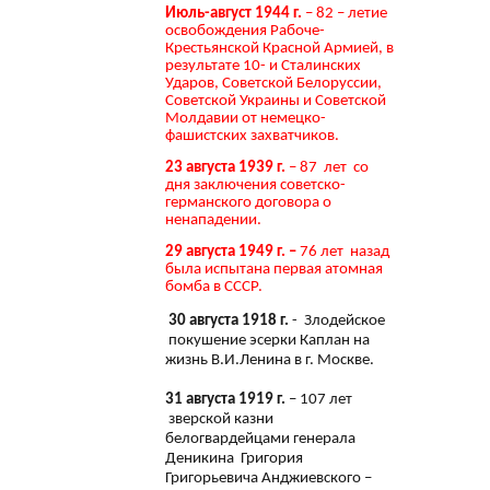
Июль-август 1944 г.
– 82 – летие
освобождения Рабоче-
Крестьянской Красной Армией, в
результате 10- и Сталинских
Ударов, Советской Белоруссии,
Советской Украины и Советской
Молдавии от немецко-
фашистских захватчиков.
23 августа 1939 г.
– 87 лет со
дня заключения советско-
германского договора о
ненападении.
29 августа 1949 г. –
76 лет назад
была испытана первая атомная
бомба в СССР.
30 августа 1918 г.
- Злодейское
покушение эсерки Каплан на
жизнь В.И.Ленина в г. Москве.
31 августа 1919 г.
– 107 лет
зверской казни
белогвардейцами генерала
Деникина Григория
Григорьевича Анджиевского –