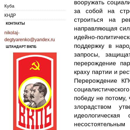
вооружать социал
Куба
за собой на стр
КНДР
строиться на ре
КОНТАКТЫ
направляющая сила
nikolaj-
идейно-политиче
degtyarenko@yandex.ru
поддержку в наро
ШТАНДАРТ ВКПБ
запросы, защища
перерождение пар
краху партии и ре
Перерождение КП
социалистического
победу не потому,
злорадством у
идеологическа
несостоятельным