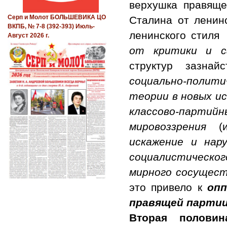
верхушка правящ
Серп и Молот БОЛЬШЕВИКА ЦО
Сталина от ленин
ВКПБ, № 7-8 (392-393) Июль-
ленинского стиля
Август 2026 г.
от критики и с
структур зазнай
социально-полит
теории в новых и
классово-парт
мировоззрения
(и
искажение и нар
социалистическог
мирного сосущест
это привело к
оп
правящей партии
Вторая полови