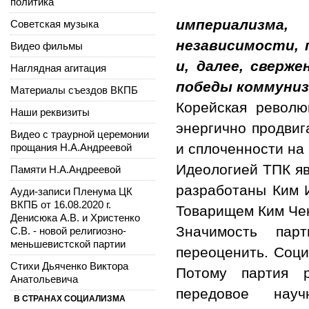
политика
империализма,
Советская музыка
независимости, 
Видео фильмы
и, далее, сверж
Наглядная агитация
победы коммуниз
Материалы съездов ВКПБ
Корейская револю
Наши реквизиты
энергично продвиг
Видео с траурной церемонии
и сплоченности на
прощания Н.А.Андреевой
Идеологией ТПК я
Памяти Н.А.Андреевой
разработаны Ким 
Ауди-записи Пленума ЦК
ВКПБ от 16.08.2020 г.
Товарищем Ким Че
Денисюка А.В. и Христенко
Значимость пар
С.В. - новой религиозно-
меньшевистской партии
переоценить. Соци
Стихи Дьяченко Виктора
Потому партия 
Анатольевича
передовое научн
В СТРАНАХ СОЦИАЛИЗМА