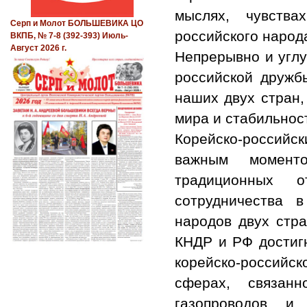
мыслях, чувства
Серп и Молот БОЛЬШЕВИКА ЦО
российского народ
ВКПБ, № 7-8 (392-393) Июль-
Август 2026 г.
Непрерывно и углу
российской дружб
наших двух стран,
мира и стабильнос
Корейско-российс
важным момент
традиционных о
сотрудничества 
народов двух стра
КНДР и РФ достиг
корейско-российс
сферах, связанн
газопроводов и 