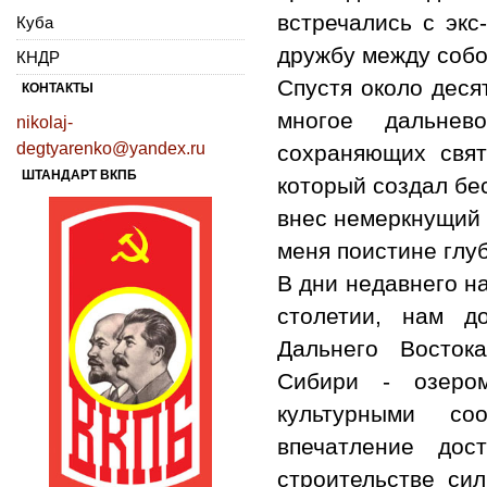
встречались с эк
Куба
дружбу между собо
КНДР
Спустя около деся
КОНТАКТЫ
многое дальнев
nikolaj-
degtyarenko@yandex.ru
сохраняющих свя
ШТАНДАРТ ВКПБ
который создал бе
внес немеркнущий 
меня поистине глу
В дни недавнего на
столетии, нам д
Дальнего Восток
Сибири - озером
культурными со
впечатление дос
строительстве си