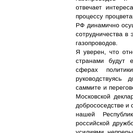
отвечает интерес
процессу процвета
РФ динамично осу
сотрудничества в 
газопроводов.
Я уверен, что от
странами будут 
сферах политик
руководствуясь 
саммите и перегов
Московской декла
добрососедстве и 
нашей Республи
российской дружб
усилиями непреры