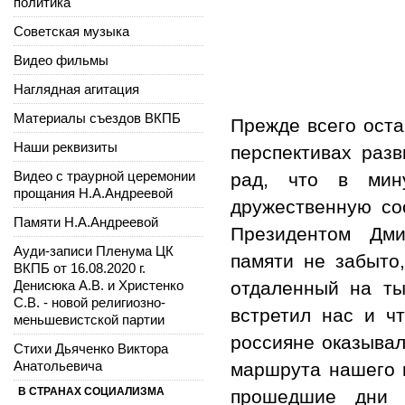
политика
Советская музыка
Видео фильмы
Наглядная агитация
Материалы съездов ВКПБ
Прежде всего оста
Наши реквизиты
перспективах раз
Видео с траурной церемонии
рад, что в мин
прощания Н.А.Андреевой
дружественную со
Памяти Н.А.Андреевой
Президентом Дм
Ауди-записи Пленума ЦК
памяти не забыто,
ВКПБ от 16.08.2020 г.
Денисюка А.В. и Христенко
отдаленный на ты
С.В. - новой религиозно-
встретил нас и ч
меньшевистской партии
россияне оказывал
Стихи Дьяченко Виктора
Анатольевича
маршрута нашего 
В СТРАНАХ СОЦИАЛИЗМА
прошедшие дни 