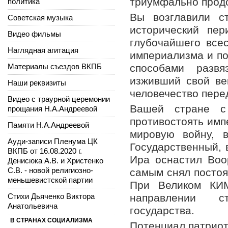
триумфально прод
политика
Вы возглавили с
Советская музыка
исторический пер
Видео фильмы
глубочайшего все
Наглядная агитация
империализма и по
Материалы съездов ВКПБ
способами развя
изживший свой ве
Наши реквизиты
человечество пере
Видео с траурной церемонии
Вашей стране с
прощания Н.А.Андреевой
противостоять имп
Памяти Н.А.Андреевой
мировую войну, в
Ауди-записи Пленума ЦК
Государственный, 
ВКПБ от 16.08.2020 г.
Ира оснастил Во
Денисюка А.В. и Христенко
С.В. - новой религиозно-
самым снял постоя
меньшевистской партии
При Великом КИ
Стихи Дьяченко Виктора
направлении ст
Анатольевича
государства.
В СТРАНАХ СОЦИАЛИЗМА
Потенциал патриот