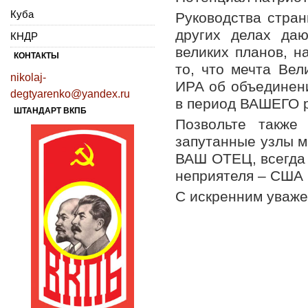
Куба
Руководства стран
других делах да
КНДР
великих планов, 
КОНТАКТЫ
то, что мечта Ве
nikolaj-
ИРА об объединени
degtyarenko@yandex.ru
в период ВАШЕГО р
ШТАНДАРТ ВКПБ
Позвольте также
запутанные узлы м
ВАШ ОТЕЦ, всегда 
неприятеля – США 
С искренним уваж