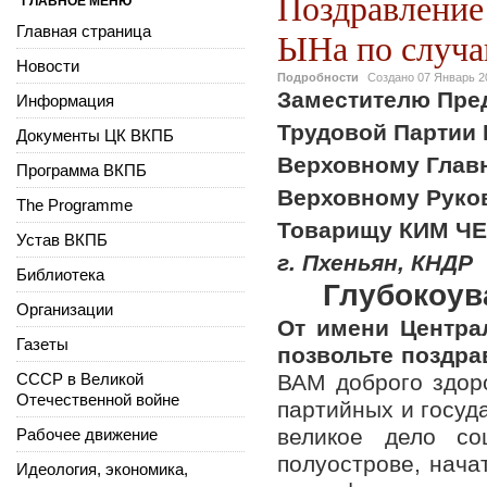
Поздравлени
ГЛАВНОЕ МЕНЮ
Главная страница
ЫНа по случа
Новости
Подробности
Создано
07 Январь 2
Заместителю Пред
Информация
Трудовой Партии 
Документы ЦК ВКПБ
Верховному Глав
Программа ВКПБ
Верховному Руко
The Programme
Товарищу КИМ Ч
Устав ВКПБ
г. Пхеньян, КНДР
Библиотека
Глубокоу
Организации
От имени Центра
Газеты
позвольте поздр
СССР в Великой
ВАМ доброго здоро
Отечественной войне
партийных и госуд
великое дело со
Рабочее движение
полуострове, нач
Идеология, экономика,