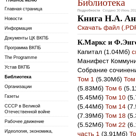
Библиотека
ГЛАВНОЕ МЕНЮ
Главная страница
Подробности
Создано
30 Июнь 20
Книга Н.А. Ан
Новости
Скачать файл (.PDF
Информация
Документы ЦК ВКПБ
К.Маркс и Ф.Энг
Программа ВКПБ
Капитал (1.04Мб)
с
The Programme
Манифест Коммуни
Устав ВКПБ
Cобрание сочинен
Библиотека
Том 1
(5.30Мб)
Том
Организации
(5.83Мб)
Том 6
(5.
Газеты
(5.45Мб)
Том 10
(5
(5.44Мб)
Том 14
(7
СССР в Великой
Отечественной войне
(7.39Мб)
Том 18
(5
Рабочее движение
(5.52Мб)
Том 22
(6
Идеология, экономика,
часть 1
(3.91Мб)
То