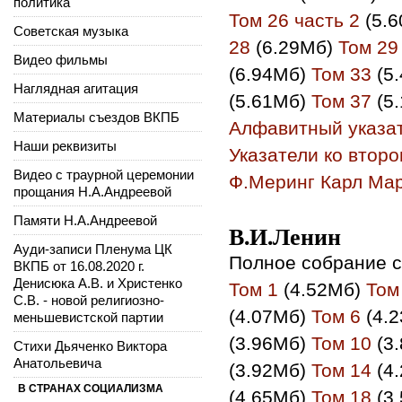
политика
Том 26 часть 2
(5.
Советская музыка
28
(6.29Мб)
Том 29
Видео фильмы
(6.94Мб)
Том 33
(5
Наглядная агитация
(5.61Мб)
Том 37
(5
Материалы съездов ВКПБ
Алфавитный указа
Наши реквизиты
Указатели ко втор
Видео с траурной церемонии
Ф.Меринг Карл Мар
прощания Н.А.Андреевой
Памяти Н.А.Андреевой
В.И.Ленин
Ауди-записи Пленума ЦК
Полное собрание с
ВКПБ от 16.08.2020 г.
Денисюка А.В. и Христенко
Том 1
(4.52Мб)
Том
С.В. - новой религиозно-
(4.07Мб)
Том 6
(4.
меньшевистской партии
(3.96Мб)
Том 10
(3
Стихи Дьяченко Виктора
Анатольевича
(3.92Мб)
Том 14
(4
В СТРАНАХ СОЦИАЛИЗМА
(4.65Мб)
Том 18
(3