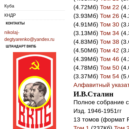
Куба
(4.72Мб)
Том 22
(4
(3.93Мб)
Том 26
(4
КНДР
(4.91Мб)
Том 30
(3
КОНТАКТЫ
(3.13Мб)
Том 34
(4
nikolaj-
degtyarenko@yandex.ru
(4.83Мб)
Том 38
(3
ШТАНДАРТ ВКПБ
(4.50Мб)
Том 42
(3
(4.39Мб)
Том 46
(4
(4.78Мб)
Том 50
(4
(3.37Мб)
Том 54
(5
Алфавитный указа
И.В.Сталин
Полное собрание с
Изд. 1946-1951гг
13 томов (формат 
Том 1
(237Кб)
Том 