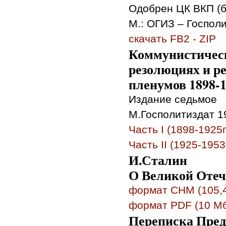
Одобрен ЦК ВКП (б)
М.: ОГИЗ – Госполи
скачать FB2 - ZIP
Коммунистическ
резолюциях и р
пленумов 1898-1
Издание седьмое
М.Госполитиздат 19
Часть I (1898-1925г
Часть II (1925-1953
И.Сталин
О Великой Отеч
формат CHM (105,4
формат PDF (10 М
Переписка Пред