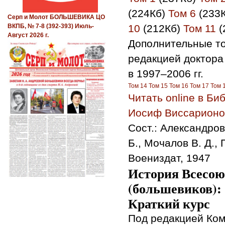
(224Кб)
Том 6
(233
Серп и Молот БОЛЬШЕВИКА ЦО
10
(212Кб)
Том 11
(
ВКПБ, № 7-8 (392-393) Июль-
Август 2026 г.
Дополнительные то
редакцией доктора
в 1997–2006 гг.
Том 14
Том 15
Том 16
Том 17
Том 
Читать online в Б
Иосиф Виссарионов
Сост.: Александров 
Б., Мочалов В. Д., 
Воениздат, 1947
История Всесою
(большевиков):
Краткий курс
Под редакцией Ком