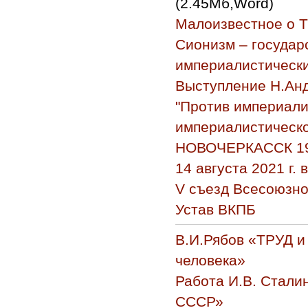
(2.45Мб,Word)
Малоизвестное о Т
Сионизм – государ
империалистическ
Выступление Н.Ан
"Против империали
империалистической
НОВОЧЕРКАССК 19
14 августа 2021 г
V съезд Всесоюзно
Устав ВКПБ
В.И.Рябов «ТРУД и
человека»
Работа И.В. Стали
СССР»