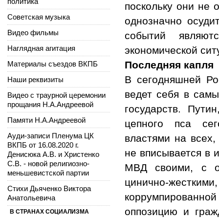
политика
поскольку они не 
Советская музыка
однозначно осудит
Видео фильмы
событий являют
Наглядная агитация
экономической сит
Последняя капля
Материалы съездов ВКПБ
В сегодняшней Ро
Наши реквизиты
ведет себя в самы
Видео с траурной церемонии
прощания Н.А.Андреевой
государств. Пути
Памяти Н.А.Андреевой
цепного пса сег
Ауди-записи Пленума ЦК
властями на всех,
ВКПБ от 16.08.2020 г.
не вписывается в 
Денисюка А.В. и Христенко
С.В. - новой религиозно-
МВД своими, с о
меньшевистской партии
цинично-жестким
Стихи Дьяченко Виктора
коррумпированно
Анатольевича
оппозицию и граж
В СТРАНАХ СОЦИАЛИЗМА