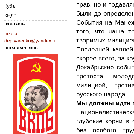
прав, но и подавл
Куба
были до определе
КНДР
События на Манеж
КОНТАКТЫ
того, что чаша т
nikolaj-
творимых милицией
degtyarenko@yandex.ru
Последней каплей
ШТАНДАРТ ВКПБ
скорее всего, за к
Декабрьские событ
протеста молод
милицией, проти
русского народа.
Мы должны идти п
Националистическа
глубокие корни в
без особого тру