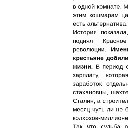
в одной комнате. М
этим кошмарам ца
есть альтернатива.
История показал
поднял Красн
революции.
Именн
крестьяне добил
жизни.
В период с
зарплату, котор
заработок отдел
стахановцы, шахт
Сталин, а строите
месяц чуть ли не 
колхозов-миллионе
Так что судьба 