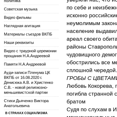
политика
по себе и неизбеж
Советская музыка
исконно российские
Видео фильмы
неумолимым закона
Наглядная агитация
население выдави
Материалы съездов ВКПБ
ареал своего обит
Наши реквизиты
районы Ставропольс
Видео с траурной церемонии
чудовищного демог
прощания Н.А.Андреевой
обострились все м
Памяти Н.А.Андреевой
сплошной чередой
Ауди-записи Пленума ЦК
ГРОБЫ С ЦВЕТАМ
ВКПБ от 16.08.2020 г.
Денисюка А.В. и Христенко
Любовь Кокорева, г
С.В. - новой религиозно-
меньшевистской партии
погибла странной 
Стихи Дьяченко Виктора
братом
Анатольевича
Судя по слухам в 
В СТРАНАХ СОЦИАЛИЗМА