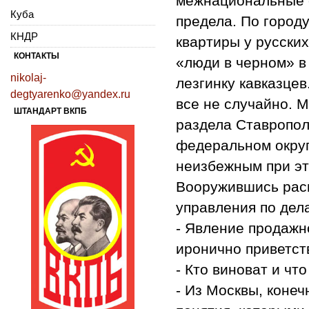
межнациональные 
Куба
предела. По город
КНДР
квартиры у русски
КОНТАКТЫ
«люди в черном» в
nikolaj-
лезгинку кавказцев
degtyarenko@yandex.ru
все не случайно. 
ШТАНДАРТ ВКПБ
раздела Ставропол
федеральном округ
неизбежным при эт
Вооружившись расп
управления по дел
- Явление продажн
иронично приветств
- Кто виноват и чт
- Из Москвы, конеч