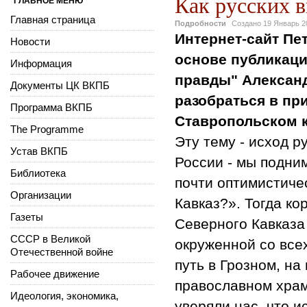
Как русских 
ГЛАВНОЕ МЕНЮ
Главная страница
Подробности
Создано
19 Январь 2
Интернет-сайт Пе
Новости
основе публикац
Информация
правды" Алексан
Документы ЦК ВКПБ
разобраться в пр
Программа ВКПБ
Ставропольском 
The Programme
Эту тему - исход р
Устав ВКПБ
России - мы подни
Библиотека
почти оптимистиче
Организации
Кавказ?». Тогда к
Газеты
Северного Кавказа 
СССР в Великой
окруженной со все
Отечественной войне
путь в Грозном, на
Рабочее движение
православном храм
Идеология, экономика,
уверяли нас, что и