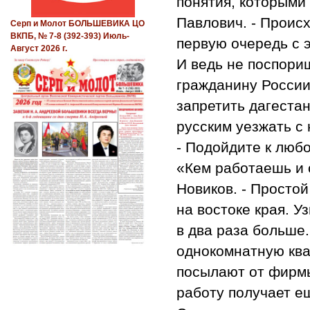
понятия, которыми
Павлович. - Происх
Серп и Молот БОЛЬШЕВИКА ЦО
ВКПБ, № 7-8 (392-393) Июль-
первую очередь с 
Август 2026 г.
И ведь не поспори
гражданину России
запретить дагеста
русским уезжать с
- Подойдите к люб
«Кем работаешь и 
Новиков. - Просто
на востоке края. У
в два раза больше.
однокомнатную ква
посылают от фирмы 
работу получает е