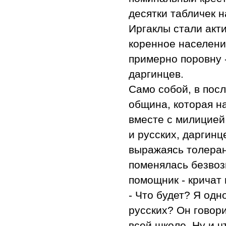
десятки табличек 
Иргаклы стали акти
коренное населени
примерно поровну -
даргинцев.
Само собой, в пос
община, которая н
вместе с милицией
и русских, даргинц
выражаясь толеран
поменялась безвоз
помощник - кричат 
- Что будет? Я одн
русских? Он говори
всей школе. Ну и ч