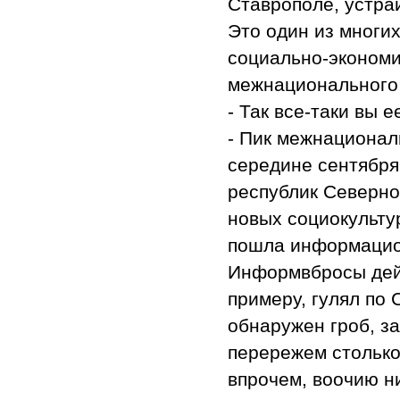
Ставрополе, устра
Это один из многи
социально-экономи
межнационального
- Так все-таки вы е
- Пик межнационал
середине сентября 
республик Северно
новых социокульту
пошла информацион
Информвбросы дейс
примеру, гулял по 
обнаружен гроб, з
перережем столько 
впрочем, воочию ни