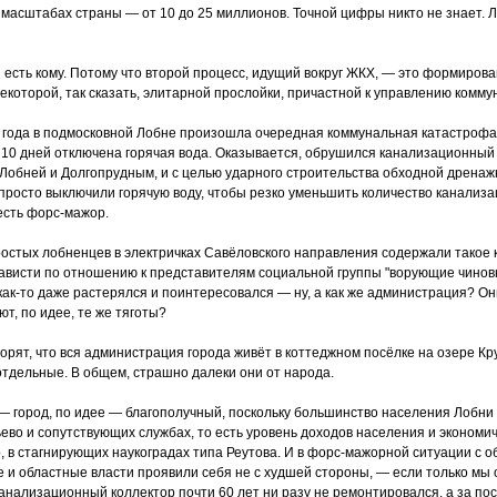
 масштабах страны — от 10 до 25 миллионов. Точной цифры никто не знает. 
 и есть кому. Потому что второй процесс, идущий вокруг ЖКХ, — это формиров
екоторой, так сказать, элитарной прослойки, причастной к управлению комм
 года в подмосковной Лобне произошла очередная коммунальная катастрофа
 10 дней отключена горячая вода. Оказывается, обрушился канализационный 
Лобней и Долгопрудным, и с целью ударного строительства обходной дренаж
 просто выключили горячую воду, чтобы резко уменьшить количество канализа
есть форс-мажор.
остых лобненцев в электричках Савёловского направления содержали такое 
висти по отношению к представителям социальной группы "ворующие чиновни
 как-то даже растерялся и поинтересовался — ну, а как же администрация? Он
т, по идее, те же тяготы?
орят, что вся администрация города живёт в коттеджном посёлке на озере Круг
отдельные. В общем, страшно далеки они от народа.
— город, по идее — благополучный, поскольку большинство населения Лобни
во и сопутствующих службах, то есть уровень доходов населения и экономич
, в стагнирующих наукоградах типа Реутова. И в форс-мажорной ситуации с 
е и областные власти проявили себя не с худшей стороны, — если только мы 
канализационный коллектор почти 60 лет ни разу не ремонтировался, а за по