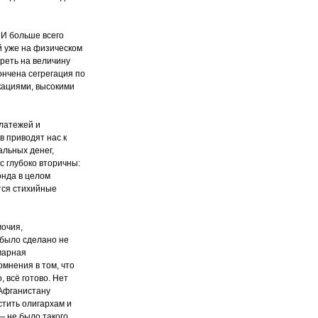
 И больше всего
 уже на физическом
реть на величину
ончена сегрегация по
кациями, высокими
латежей и
 приводят нас к
льных денег,
 глубоко вторичны:
онда в целом
тся стихийные
мочия,
 было сделано не
марная
мнения в том, что
 всё готово. Нет
 Афганистану
стить олигархам и
— не было такого