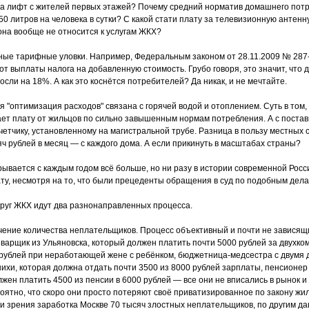
за лифт с жителей первых этажей? Почему средний норматив домашнего пот
0 литров на человека в сутки? С какой стати плату за телевизионную антенн
 она вообще не относится к услугам ЖКХ?
ные тарифные уловки. Например, Федеральным законом от 28.11.2009 № 287
т выплаты налога на добавленную стоимость. Грубо говоря, это значит, что 
сли на 18%. А как это коснётся потребителей? Да никак, и не мечтайте.
 "оптимизация расходов" связана с горячей водой и отоплением. Суть в том
ет плату от жильцов по сильно завышенным нормам потребления. А с поста
четчику, установленному на магистральной трубе. Разница в пользу местных 
яч рублей в месяц — с каждого дома. А если прикинуть в масштабах страны?
рывается с каждым годом всё больше, но ни разу в истории современной Рос
у, несмотря на то, что были прецеденты обращения в суд по подобным дела
круг ЖКХ идут два разнонаправленных процесса.
ение количества неплательщиков. Процесс объективный и почти не зависящи
варщик из Ульяновска, который должен платить почти 5000 рублей за двухко
рублей при неработающей жене с ребёнком, бюджетница-медсестра с двумя 
хи, которая должна отдать почти 3500 из 8000 рублей зарплаты, пенсионер
лжен платить 4500 из пенсии в 6000 рублей — все они не вписались в рынок и
роятно, что скоро они просто потеряют своё приватизированное по закону жил
ки зрения заработка Москве 70 тысяч злостных неплательщиков, по другим 