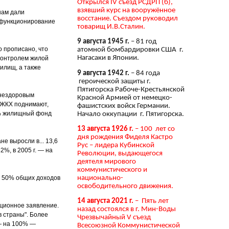
Открылся IV съезд РСДРП (б),
взявший курс на вооружённое
нам дали
восстание. Съездом руководил
 функционирование
товарищ И.В.Сталин.
9 августа 1945 г.
– 81 год
 прописано, что
атомной бомбардировки США г.
Нагасаки в Японии.
контролем жилой
илищ, а также
9 августа 1942 г.
– 84 года
героической защиты г.
Пятигорска Рабоче-Крестьянской
 нездоровым
Красной Армией от немецко-
и ЖКХ поднимают,
фашистских войск Германии.
60% жилищный фонд
Начало оккупации г. Пятигорска.
13 августа 1926 г.
– 100 лет со
дня рождения Фиделя Кастро
е выросли в... 13,6
Рус – лидера Кубинской
2%, в 2005 г. — на
Революции, выдающегося
деятеля мирового
коммунистического и
национально-
о 50% общих доходов
освободительного движения.
14 августа 2021 г.
– Пять лет
ационное заявление.
назад состоялся в г. Мин-Воды
 страны". Более
Чрезвычайный V съезд
 — на 100% —
Всесоюзной Коммунистической