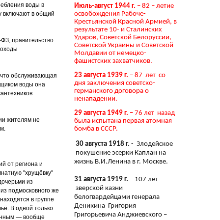
ребления воды в
Июль-август 1944 г.
– 82 – летие
освобождения Рабоче-
у включают в общий
Крестьянской Красной Армией, в
результате 10- и Сталинских
Ударов, Советской Белоруссии,
-ФЗ, правительство
Советской Украины и Советской
доходы
Молдавии от немецко-
фашистских захватчиков.
23 августа 1939 г.
– 87 лет со
, что обслуживающая
дня заключения советско-
вщиком воды она
германского договора о
сантехников
ненападении.
29 августа 1949 г. –
76 лет назад
сии жителям не
была испытана первая атомная
м.
бомба в СССР.
30 августа 1918 г.
- Злодейское
покушение эсерки Каплан на
жизнь В.И.Ленина в г. Москве.
й от региона и
мнатную "хрущёвку"
31 августа 1919 г.
– 107 лет
дочерьми из
зверской казни
 из подмосковного же
белогвардейцами генерала
 находятся в группе
Деникина Григория
ьё. В одной только
Григорьевича Анджиевского –
данным — вообще