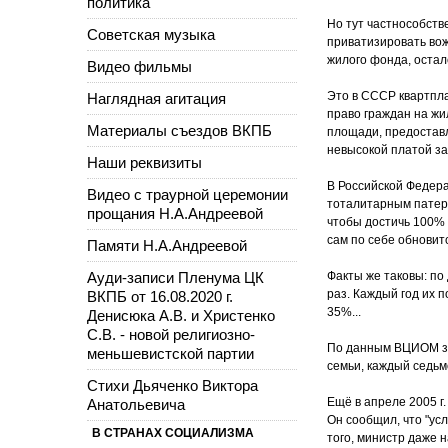
политика
Но тут частнособств
Советская музыка
приватизировать во
жилого фонда, осталс
Видео фильмы
Это в СССР квартпла
Наглядная агитация
право граждан на ж
Материалы съездов ВКПБ
площади, предостав
невысокой платой за
Наши реквизиты
В Российской Федер
Видео с траурной церемонии
тоталитарным патерн
прощания Н.А.Андреевой
чтобы достичь 100% 
сам по себе обновит
Памяти Н.А.Андреевой
Ауди-записи Пленума ЦК
Факты же таковы: по 
раз. Каждый год их п
ВКПБ от 16.08.2020 г.
35%...
Денисюка А.В. и Христенко
С.В. - новой религиозно-
По данным ВЦИОМ за 
меньшевистской партии
семьи, каждый седьм
Стихи Дьяченко Виктора
Ещё в апреле 2005 г
Анатольевича
Он сообщил, что "у
В СТРАНАХ СОЦИАЛИЗМА
того, министр даже 