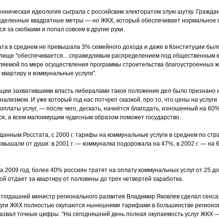
енническая идеология сыграла с российским электоратом злую шутку. Гражда
жделенные квадратные метры — но ЖКХ, который обеспечивает нормальное
я за скобками и попал совсем в другие руки.
та в среднем не превышала 3% семейного дохода и даже в Конституции было
илище "обеспечивается... справедливым распределением под общественным 
ляемой по мере осуществления программы строительства благоустроенных ж
 квартиру и коммунальные услуги".
ации захватившими власть либералами такое положение дел было признано
ализмом. И уже который год нас потчуют сказкой, про то, что цены на услуг
оплаты услуг, — после чего, дескать, начнётся благодать, изношенный на 
ся, а всем малоимущим чудесным образом поможет государство.
данным Росстата, с 2000 г. тарифы на коммунальные услуги в среднем по стран
овышали от души: в 2001 г. — коммуналка подорожала на 47%, в 2002 г. — на 6
2009 год, более 40% россиян тратят на оплату коммунальных услуг от 25 д
ой отдает за квартиру от половины до трех четвертей заработка.
. тогдашний министр регионального развития Владимир Яковлев сделал сенс
слуги ЖКХ полностью окупаются нынешними тарифами в большинстве регионов
назвал точные цифры. "На сегодняшний день полная окупаемость услуг ЖКХ