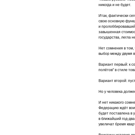
никогда и не будет.
Итак, фактически с
свою основную функц
и пролоббировавший
завышенная стоимост
государства, легла 
Нет сомнения в том,
выбор между двумя 
Вариант первый: к с
полётов" в стиле то
Вариант второй: пуст
Но у человека долже
И нет никакого сомне
Федерацию ждёт воис
будет поставлена в 
в ближайший год-два
увеличат бремя квар
Воистину история дв