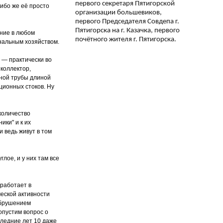
первого секретаря Пятигорской
Либо же её просто
организации большевиков,
первого Председателя Совдепа г.
Пятигорска на г. Казачка, первого
ание в любом
почётного жителя г. Пятигорска.
унальным хозяйством.
 — практически во
коллектор,
ной трубы длиной
ционных стоков. Ну
количество
ки" и к их
и ведь живут в том
лое, и у них там все
 работает в
еской активности
обрушением
опустим вопрос о
следние лет 10 даже