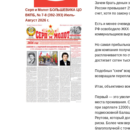
Зачем брать деньги 
России превышает 25
Серп и Молот БОЛЬШЕВИКА ЦО
счет, хотя по закону
ВКПБ, № 7-8 (392-393) Июль-
Август 2026 г.
Есть и менее очевид
РФ освободило ЖКХ о
коммунальщиков выро
Но самая прибыльная
дом компания получа
расплачивается по с
достигает сотен тыс
Подобных "схем" вск
возвращали переплат
Итак, объективно во
Первый — это увелич
места проживания. С
при зарплате 12000 
подмосковной Балаши
Реутова, который до
риска. Более чем ве
благополучной с точ