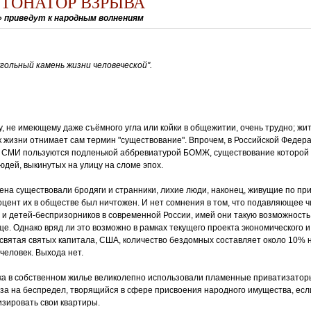
ТОНАТОР ВЗРЫВА
 приведут к народным волнениям
гольный камень жизни человеческой".
, не имеющему даже съёмного угла или койки в общежитии, очень трудно; жи
к жизни отнимает сам термин "существование". Впрочем, в Российской Феде
и СМИ пользуются подленькой аббревиатурой БОМЖ, существование которой 
юдей, выкинутых на улицу на сломе эпох.
мена существовали бродяги и странники, лихие люди, наконец, живущие по при
роцент их в обществе был ничтожен. И нет сомнения в том, что подавляющее 
и детей-беспризорников в современной России, имей они такую возможность
ще. Однако вряд ли это возможно в рамках текущего проекта экономического и
святая святых капитала, США, количество бездомных составляет около 10% 
человек. Выхода нет.
а в собственном жилье великолепно использовали пламенные приватизаторы
за на беспредел, творящийся в сфере присвоения народного имущества, есл
зировать свои квартиры.