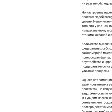
ни разу не обследов
Но настроение насел
простых людей возм
уровне. Непонимание
того, что у нас наз
имущественному и со
стенами, охраной и 
Количество выявлен
федеральных субсид
закономерной мысли
приносящая фантаст
обустройство инфра
поддерживается на у
уличные процессы.
Однако нет сомнения
делегированные в ее
просто так. На кону
задолженность по ко
мы увидим массовые в
сомнения, что госуд
полтора десятка мил
"новым русским" нез