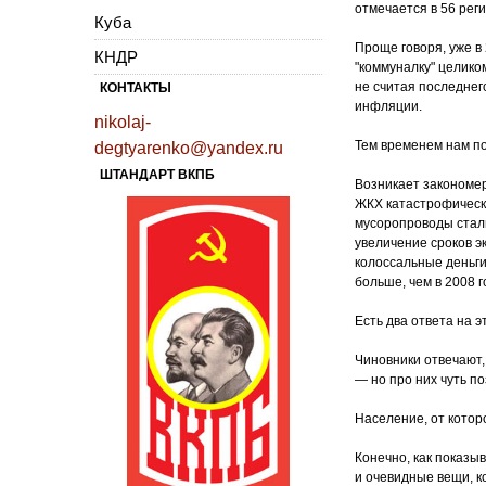
отмечается в 56 реги
Куба
Проще говоря, уже в
КНДР
"коммуналку" целико
не считая последнег
КОНТАКТЫ
инфляции.
nikolaj-
Тем временем нам по
degtyarenko@yandex.ru
ШТАНДАРТ ВКПБ
Возникает закономер
ЖКХ катастрофически
мусоропроводы стал
увеличение сроков э
колоссальные деньги
больше, чем в 2008 г
Есть два ответа на э
Чиновники отвечают,
— но про них чуть по
Население, от которо
Конечно, как показыв
и очевидные вещи, к