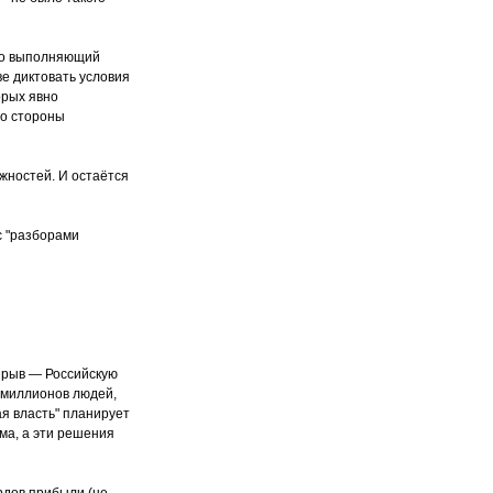
охо выполняющий
е диктовать условия
орых явно
со стороны
ожностей. И остаётся
с "разборами
взрыв — Российскую
 миллионов людей,
я власть" планирует
ма, а эти решения
рдов прибыли (не