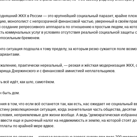
егодняшний ЖКХ в России — это крупнейший социальный паразит, крайне пл
ию, монополист с непрозрачной финансовой частью, уверенный в своём прав
 создание репрессивного апппарата по отношению к простым людям, на кот
ь коммунальных услуг в условиях отсутствия реальной социальной защиты 
непосильным бременем.
 что ситуация подошла к тому пределу, за которым резко сужается поле возм
вариантами.
ожалению, практически нереальный, — резкая и жёсткая модернизация ЖКХ, 
варища Дзержинского и с финансовой амнистией неплательщиков.
ь всё идёт, как шло, самотёком.
н быть дом.
ния в том, что если всё останется так, как есть, нас ожидает не социальный 
тину революционная ситуация, когда значительная часть общества, десятки
условия, неприемлемые для жизни вообще. А ведь "демократическая избранна
 ввести еще и рыночный налог на недвижимость и землю, на которой стоят до
тплаты по крайней мере вдвое.
ижется по спирали — капитал полностью теряет голову при виде 200 миллиа