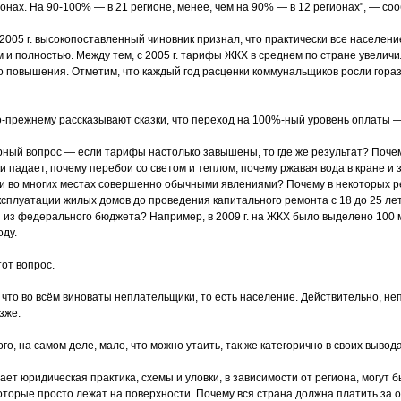
онах. На 90-100% — в 21 регионе, менее, чем на 90% — в 12 регионах", — соо
 2005 г. высокопоставленный чиновник признал, что практически все населен
м и полностью. Между тем, с 2005 г. тарифы ЖКХ в среднем по стране увеличи
о повышения. Отметим, что каждый год расценки коммунальщиков росли гора
-прежнему рассказывают сказки, что переход на 100%-ный уровень оплаты —
ный вопрос — если тарифы настолько завышены, то где же результат? Почем
 падает, почему перебои со светом и теплом, почему ржавая вода в кране и
и во многих местах совершенно обычными явлениями? Почему в некоторых р
ксплуатации жилых домов до проведения капитального ремонта с 18 до 25 ле
 из федерального бюджета? Например, в 2009 г. на ЖКХ было выделено 100 м
оду.
тот вопрос.
 что во всём виноваты неплательщики, то есть население. Действительно, н
зже.
го, на самом деле, мало, что можно утаить, так же категорично в своих вывода
ает юридическая практика, схемы и уловки, в зависимости от региона, могут 
оторые просто лежат на поверхности. Почему вся страна должна платить за 