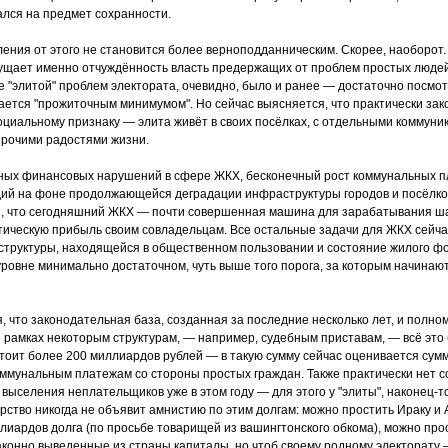
ался на предмет сохранности.
ения от этого не становится более верноподданническим. Скорее, наоборот.
ущает именно отчуждённость власть предержащих от проблем простых людей
 "элитой" проблем электората, очевидно, было и ранее — достаточно посмот
ывается "прожиточным минимумом". Но сейчас выясняется, что практически зак
циальному признаку — элита живёт в своих посёлках, с отдельными коммуни
прочими радостями жизни.
ных финансовых нарушений в сфере ЖКХ, бесконечный рост коммунальных п
ий на фоне продолжающейся деградации инфраструктуры городов и посёлков
, что сегодняшний ЖКХ — почти совершенная машина для зарабатывания ша
ическую прибыль своим совладельцам. Все остальные задачи для ЖКХ сейчас
структуры, находящейся в общественном пользовании и состояние жилого ф
ровне минимально достаточном, чуть выше того порога, за которым начинаю
, что законодательная база, созданная за последние несколько лет, и полно
 рамках некоторым структурам, — например, судебным приставам, — всё это
 стоит более 200 миллиардов рублей — в такую сумму сейчас оценивается сум
ммунальным платежам со стороны простых граждан. Также практически нет со
ыселения неплательщиков уже в этом году — для этого у "элиты", наконец-то,
арство никогда не объявит амнистию по этим долгам: можно простить Ираку и
лиардов долга (по просьбе товарищей из вашингтонского обкома), можно про
аконно выведенные из страны капиталы, но чтоб своему родному электорату 