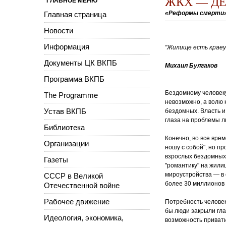
ЖКХ — ДЕ
ГЛАВНОЕ МЕНЮ
«Реформы смерти»
Главная страница
Новости
Информация
"Жилище есть краеу
Документы ЦК ВКПБ
Михаил Булгаков
Программа ВКПБ
Бездомному человеку
The Programme
невозможно, а волю 
Устав ВКПБ
бездомных. Власть 
глаза на проблемы л
Библиотека
Конечно, во все вре
Организации
ношу с собой", но п
взрослых бездомных 
Газеты
"романтику" на жили
мироустройства — в 
СССР в Великой
более 30 миллионов 
Отечественной войне
Рабочее движение
Потребность человек
бы люди закрыли гла
Идеология, экономика,
возможность привати