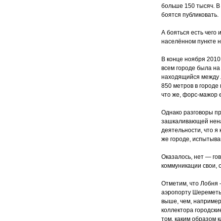
больше 150 тысяч. В
боятся публиковать.
А бояться есть чего
населённом пункте н
В конце ноября 2010
всем городе была на
находящийся между 
850 метров в городе
что же, форс-мажор 
Однако разговоры пр
зашкаливающей нена
деятельности, что я
же городе, испытываю
Оказалось, нет — гов
коммуникации свои, 
Отметим, что Лобня 
аэропорту Шереметье
выше, чем, например
коллектора городски
том, каким образом 