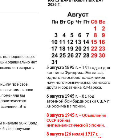
КАЛЕНДАРЬ ПАМЯТНЫХ ДАТ
2026 Г.
ть полноценно вовсе
рации официально нет
позволяет закрыть
5 августа 1895 г.
– 131 год со дня
кончины Фридриха Энгельса,
одного из основоположников
научного коммунизма, близкого
нципу "всё своё
друга и соратника К.Маркса.
число из миллионов
, поменяли бы
6 августа 1945 г.
– 81 год
 политического
атомной бомбардировки США г.
Хиросима в Японии.
населения. Это
8 августа 1945 г.
– Объявление
СССР войны
 в начале 90-х. Вряд
империалистической Японии.
и бы не получили
8 августа (26 июля) 1917 г.
–