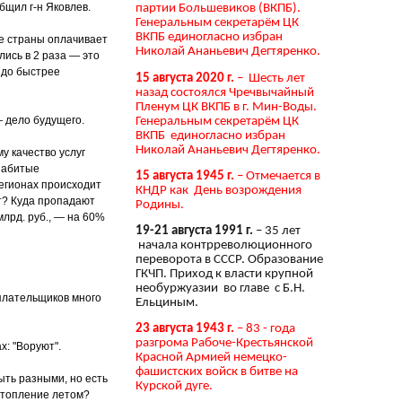
бщил г-н Яковлев.
партии Большевиков (ВКПБ).
Генеральным секретарём ЦК
ВКПБ единогласно избран
ие страны оплачивает
Николай Ананьевич Дегтяренко.
лись в 2 раза — это
здо быстрее
15 августа 2020 г.
– Шесть лет
назад состоялся Чречвычайный
Пленум ЦК ВКПБ в г. Мин-Воды.
 дело будущего.
Генеральным секретарём ЦК
ВКПБ единогласно избран
Николай Ананьевич Дегтяренко.
у качество услуг
 забитые
15 августа 1945 г.
– Отмечается в
егионах происходит
КНДР как День возрождения
т? Куда пропадают
Родины.
лрд. руб., — на 60%
19-21 августа 1991 г.
– 35 лет
начала контрреволюционного
переворота в СССР. Образование
ГКЧП. Приход к власти крупной
необуржуазии во главе с Б.Н.
еплательщиков много
Ельциным.
23 августа 1943 г.
– 83 - года
разгрома Рабоче-Крестьянской
х: "Воруют".
Красной Армией немецко-
фашистских войск в битве на
быть разными, но есть
Курской дуге.
отопление летом?