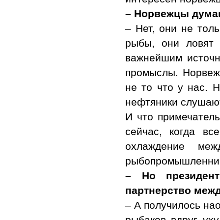
– Норвежцы дума
– Нет, они не тол
рыбы, они ловят
важнейшим источн
промыслы. Норвеж
не то что у нас. 
нефтяники слушают
И что примечатель
сейчас, когда вс
охлаждение ме
рыбопромышленник
– Но президент
партнерство меж
– А получилось на
рыбаков вдруг уху