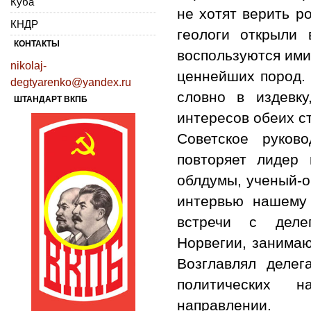
Куба
не хотят верить р
КНДР
геологи открыли 
КОНТАКТЫ
воспользуются ими
nikolaj-
ценнейших пород.
degtyarenko@yandex.ru
словно в издевку
ШТАНДАРТ ВКПБ
интересов обеих 
Советское руков
повторяет лидер 
облдумы, ученый-о
интервью нашему 
встречи с деле
Норвегии, занимаю
Возглавлял делег
политических н
направлении.