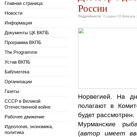
Главная страница
России
Новости
Подробности
Создано
03 Февраль 
Информация
Документы ЦК ВКПБ
Программа ВКПБ
The Programme
Устав ВКПБ
Библиотека
Организации
Газеты
Норвегией. На д
СССР в Великой
полагают в Коми
Отечественной войне
будет рассмотрен.
Рабочее движение
Мурманские рыба
Идеология, экономика,
политика
(
автор имеет вв