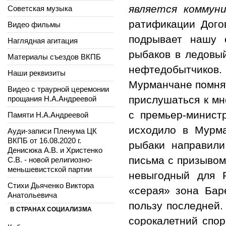
является коммуни
Советская музыка
ратификации Дого
Видео фильмы
подрывает нашу о
Наглядная агитация
рыбаков в ледовы
Материалы съездов ВКПБ
нефтедобытчиков.
Наши реквизиты
Мурманчане помнят
Видео с траурной церемонии
прислушаться к мн
прощания Н.А.Андреевой
с премьер-минист
Памяти Н.А.Андреевой
исходило в Мурма
Ауди-записи Пленума ЦК
ВКПБ от 16.08.2020 г.
рыбаки направили
Денисюка А.В. и Христенко
письма с призывом
С.В. - новой религиозно-
меньшевистской партии
невыгодный для 
Стихи Дьяченко Виктора
«серая» зона Бар
Анатольевича
пользу последней.
В СТРАНАХ СОЦИАЛИЗМА
сорокалетний спор