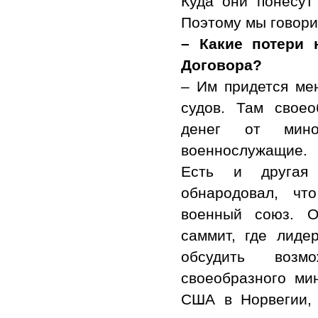
Куда они понесут 
Поэтому мы говори
– Какие потери 
Договора?
– Им придется ме
судов. Там своео
денег от мино
военнослужащие.
Есть и другая
обнародовал, чт
военный союз. О
саммит, где лид
обсудить возм
своеобразного ми
США в Норвегии,