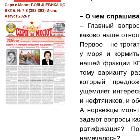
Серп и Молот БОЛЬШЕВИКА ЦО
ВКПБ, № 7-8 (392-393) Июль-
– О чем спрашива
Август 2026 г.
– Главный вопрос
каково наше отнош
Первое – не трога
у моря и кормить
нашей фракции КП
тому варианту ра
который предло
ущемляет интересы
и нефтяников, и о
А норвежцы молят
задают вопросы каж
ратификация? П
намечалось?