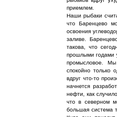
приемлем.
Наши рыбаки счита
что Баренцево м
освоения углеводо
заливе. Баренцев
такова, что сего
прошлыми годами у
промысловое. Мы
спокойно только о
вдруг что-то прои
начнется разрабо
нефти, как случил
что в северном м
большая система т