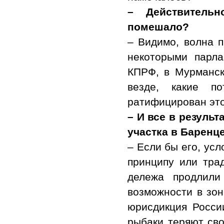
– Действительн
помешало?
– Видимо, волна п
некоторыми парл
КПРФ, в Мурманск
везде, какие п
ратифицирован это
– И все в резуль
участка в Баренц
– Если бы его, ус
принципу или тра
дележа продлили
возможности в зон
юрисдикция Росси
рыбаки теряют сво