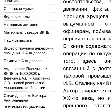
политика
обстоятельства,
движении, факты
Советская музыка
Леонида Хрущева. 
Видео фильмы
выдуманном отн
Наглядная агитация
офицерам, побыва
Материалы съездов ВКПБ
версия о так назы
Наши реквизиты
В книге содержатс
Видео с траурной церемонии
операции по окру
прощания Н.А.Андреевой
того, здесь ана
Памяти Н.А.Андреевой
связанный с деят
Ауди-записи Пленума ЦК
ВКПБ от 16.08.2020 г.
тыловой промышл
Денисюка А.В. и Христенко
И.В. Сталину как 
С.В. - новой религиозно-
меньшевистской партии
Автор опирается н
Стихи Дьяченко Виктора
XXI-го века, но 
Анатольевича
прошлого столе
В СТРАНАХ СОЦИАЛИЗМА