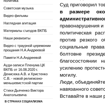
политика
Суд приговорил то
Советская музыка
в размере ок
Видео фильмы
административн
Наглядная агитация
правонарушения и 
Материалы съездов ВКПБ
политическая рас
Наши реквизиты
против резкого 
Видео с траурной церемонии
социальные права
прощания Н.А.Андреевой
болтовне прези
Памяти Н.А.Андреевой
благосостоянии 
Ауди-записи Пленума ЦК
усилению протестн
ВКПБ от 16.08.2020 г.
Денисюка А.В. и Христенко
могилу.
С.В. - новой религиозно-
Люди, объединяйте
меньшевистской партии
навязанного совет
Стихи Дьяченко Виктора
Анатольевича
Вставайте в наши 
В СТРАНАХ СОЦИАЛИЗМА