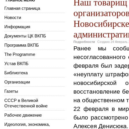
Наш товарищ 
ГЛАВНОЕ МЕНЮ
Главная страница
организаторов
Новости
Новосибирске,
Информация
административ
Документы ЦК ВКПБ
Подробности
Создано
24 Февраль 
Программа ВКПБ
Ранее мы сооб
The Programme
несогласованного 
Устав ВКПБ
февраля был задер
Библиотека
«неуплату штрафо
Организации
новосибирской 
восстановление бе
Газеты
на общественном т
СССР в Великой
Отечественной войне
22 февраля в мир
Рабочее движение
было рассмотрено
Идеология, экономика,
Алексея Денисюка.