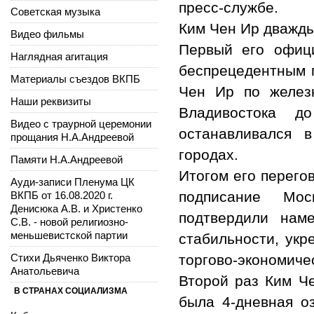
пресс-службе.
Советская музыка
Ким Чен Ир дважды
Видео фильмы
Первый его офиц
Наглядная агитация
беспрецедентным п
Материалы съездов ВКПБ
Чен Ир по желез
Наши реквизиты
Владивостока д
Видео с траурной церемонии
останавливался 
прощания Н.А.Андреевой
городах.
Памяти Н.А.Андреевой
Итогом его перего
Ауди-записи Пленума ЦК
подписание Мос
ВКПБ от 16.08.2020 г.
Денисюка А.В. и Христенко
подтвердили нам
С.В. - новой религиозно-
меньшевистской партии
стабильности, укр
Стихи Дьяченко Виктора
торгово-экономиче
Анатольевича
Второй раз Ким Че
В СТРАНАХ СОЦИАЛИЗМА
была 4-дневная о