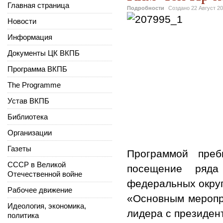
Главная страница
Подробности
Создано
22 Август 2
Новости
Информация
Документы ЦК ВКПБ
Программа ВКПБ
The Programme
Устав ВКПБ
Библиотека
Организации
Газеты
Программой пре
СССР в Великой
посещение ряда
Отечественной войне
федеральных округ
Рабочее движение
«Основным меропри
Идеология, экономика,
лидера с президен
политика