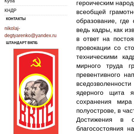
Куба
героическим народ
КНДР
всеобщей грамотн
КОНТАКТЫ
образование, где 
nikolaj-
ведь кадры, как из
degtyarenko@yandex.ru
в ответ на посто
ШТАНДАРТ ВКПБ
провокации со ст
техническими ка
мирного труда г
превентивного на
вседозволенности 
ядерного щита я
сохранения мира
полуострове, в час
Достижения в о
благосостояния н