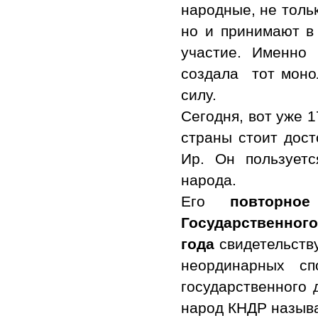
народные, не толь
но и принимают в
участие. Именно
создала тот монол
силу.
Сегодня, вот уже 
страны стоит дос
Ир. Он пользует
народа.
Его
повторно
Государственног
года
свидетельству
неординарных сп
государственного 
народ КНДР назыв