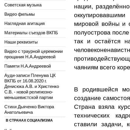
Советская музыка
нации, разделённ
Видео фильмы
оккупировавшим
мировой войны и 
Наглядная агитация
полуострова после
Материалы съездов ВКПБ
так и остаётся н
Наши реквизиты
человеконенав
Видео с траурной церемонии
прощания Н.А.Андреевой
противодействую
Памяти Н.А.Андреевой
чаяниям всего коре
Ауди-записи Пленума ЦК
ВКПБ от 16.08.2020 г.
Денисюка А.В. и Христенко
В родившейся мо
С.В. - новой религиозно-
создание самостоя
меньшевистской партии
Страна взяла курс
Стихи Дьяченко Виктора
Анатольевича
технических кад
В СТРАНАХ СОЦИАЛИЗМА
ставили задачи, 