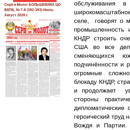
обслуживания в
Серп и Молот БОЛЬШЕВИКА ЦО
ВКПБ, № 7-8 (392-393) Июль-
широкомасштабное 
Август 2026 г.
селе, говорят о 
промышленность и
КНДР строить оче
США во все дела
сменяющихся южн
подчинённости и р
огромные сложно
блокаду КНДР, стр
и продолжает ув
стороны практич
дипломатические 
героический труд 
Вождя и Партии.