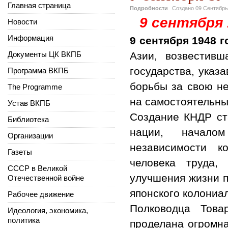
Главная страница
Подробности
Создано
09 Сентябрь
9 сентября 
Новости
Информация
9 сентября 1948 г
Документы ЦК ВКПБ
Азии, возвести
государства, указ
Программа ВКПБ
борьбы за свою не
The Programme
на самостоятельны
Устав ВКПБ
Создание КНДР ст
Библиотека
нации, начало
Организации
независимости к
Газеты
человека труда,
СССР в Великой
улучшения жизни п
Отечественной войне
японского колониал
Рабочее движение
Полководца Тов
Идеология, экономика,
политика
проделана огромна