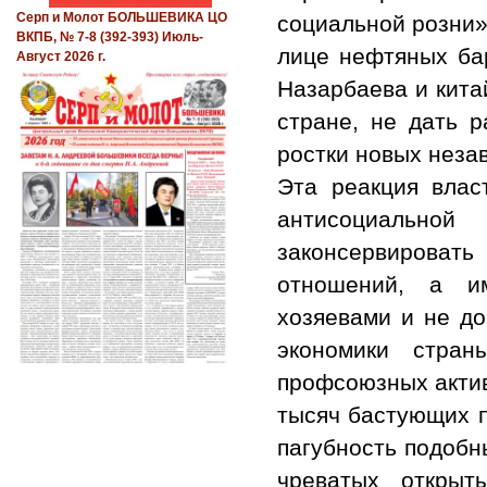
Серп и Молот БОЛЬШЕВИКА ЦО
социальной розни»
ВКПБ, № 7-8 (392-393) Июль-
лице нефтяных бар
Август 2026 г.
Назарбаева и кита
стране, не дать 
ростки новых неза
Эта реакция влас
антисоциально
законсервирова
отношений, а и
хозяевами и не до
экономики стран
профсоюзных актив
тысяч бастующих п
пагубность подобн
чреватых открыт