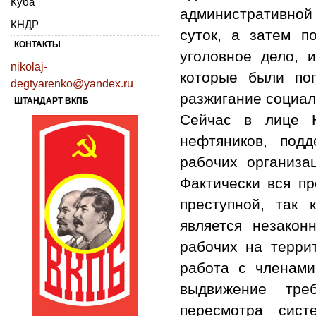
Куба
административной 
КНДР
суток, а затем 
КОНТАКТЫ
уголовное дело, 
nikolaj-
которые были по
degtyarenko@yandex.ru
разжигание социал
ШТАНДАРТ ВКПБ
Сейчас в лице Н
нефтяников, под
рабочих организа
Фактически вся п
преступной, так
является незакон
рабочих на терри
работа с членами
выдвижение тре
пересмотра сис