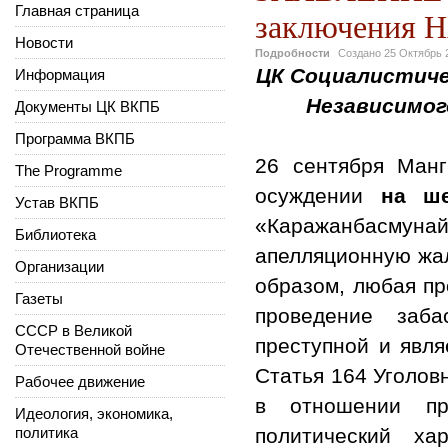
Главная страница
заключения
Новости
Подробности
Создано
25 Октябрь 
ЦК Социалистиче
Информация
Независимог
Документы ЦК ВКПБ
Программа ВКПБ
26 сентября Манг
The Programme
осуждении
на ше
Устав ВКПБ
«Каражанбасмун
Библиотека
апелляционную жал
Организации
образом, любая пр
Газеты
проведение заб
СССР в Великой
преступной и явля
Отечественной войне
Статья 164 Уголов
Рабочее движение
в отношении пр
Идеология, экономика,
политика
политический ха