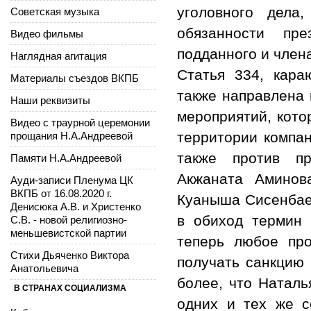
уголовного дела
Советская музыка
обязанности пре
Видео фильмы
подданного и член
Наглядная агитация
Статья 334, кара
Материалы съездов ВКПБ
также направлена 
Наши реквизиты
мероприятий, кото
Видео с траурной церемонии
территории компан
прощания Н.А.Андреевой
также против пр
Памяти Н.А.Андреевой
Акжаната Аминов
Ауди-записи Пленума ЦК
ВКПБ от 16.08.2020 г.
Куаныша Сисенбае
Денисюка А.В. и Христенко
в обиход термин 
С.В. - новой религиозно-
меньшевистской партии
теперь любое пр
Стихи Дьяченко Виктора
получать санкцию 
Анатольевича
более, что Наталь
В СТРАНАХ СОЦИАЛИЗМА
одних и тех же с