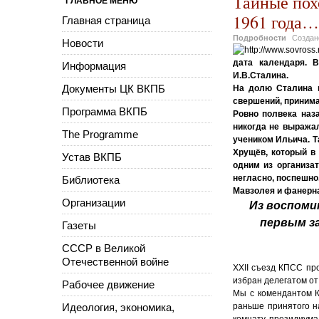
Тайные похо
ГЛАВНОЕ МЕНЮ
1961 года…
Главная страница
Подробности
Созда
Новости
дата календаря. 
Информация
И.В.Сталина.
Документы ЦК ВКПБ
На долю Сталина в
свершений, приним
Программа ВКПБ
Ровно полвека наз
никогда не выража
The Programme
учеником Ильича. Т
Хрущёв, который в 
Устав ВКПБ
одним из организа
негласно, поспешно
Библиотека
Мавзолея и фанерна
Организации
Из воспоми
первым з
Газеты
СССР в Великой
Отечественной войне
ХХII съезд КПСС про
избран делегатом от
Рабочее движение
Мы с комендантом 
Идеология, экономика,
раньше принятого н
комнату президиума