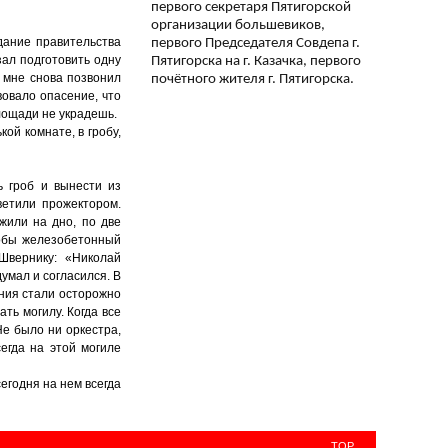
первого секретаря Пятигорской
организации большевиков,
дание правительства
первого Председателя Совдепа г.
ал подготовить одну
Пятигорска на г. Казачка, первого
 мне снова позвонил
почётного жителя г. Пятигорска.
овало опасение, что
площади не украдешь.
ой комнате, в гробу,
ь гроб и вынести из
ветили прожектором.
жили на дно, по две
тобы железобетонный
 Швернику: «Николай
думал и согласился. В
ания стали осторожно
ть могилу. Когда все
Не было ни оркестра,
сегда на этой могиле
егодня на нем всегда
TOP