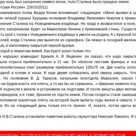
одну ночь был захоронен символ эпохи, тело Сталина было предано земле.
ская Россия», [29/10/2011]
емлевского полка Федор Конев вспоминает следующее: «Меня вызвал в з
ия личной охраны Хрущева полковник Владимир Яковлевич Чекалов и приказ
онения Сталина на Новодевичьем кладбище. Но когда я возвратился в полк,
 что захоронение будет за Мавзолеем Ленина у Кремлевской стены. Существ
сть гроб с телом с Новодевичьего кладбища и увезти на родину. А с Красной 
взолей, когда Сталина уже вынесли из саркофага. Он лежал в соседней маленьк
ью, и наполовину закрытый черной вуалью.
дой и лежал как живой. Как будто уснул только что.
ие нарушил комендант Кремля А. Я. Веденин: он сказал, что надо закрыт
ыла отрыта приблизительно в 21 час. Ее обнесли листами фанеры и ос
лезобетонных плит размером приблизительно 100х75 см. Две плиты поло
 одной в голове и ногах. И еще двумя собирались гроб сверху закрыть. Ч
. Но полковник В. Д. Тарасов, начальник хозотдела Мавзолея, сказал
не будем класть эти плиты, а то как бы не сорвались...» Шверник немного по
об поднесли к могиле и установили на подставки. И после минуты-двух молч
з офицеров, и я тоже, бросили по горсти земли. Потом солдаты стали закапыва
 положили гранитную плиту, на которой были выбиты годы жизни и смерти. 
в. Их на следующий день только кто-то принес. И, знаете, потом цветы в
ле И.В.Сталина установлен памятник работы скульптора Николая Томского. И с
ОХОРОНЫ. ЭТО ПРОИЗОШЛО РОВНО 50 ЛЕТ НАЗАД, В ОКТЯБРЕ 1961 ГОДА…