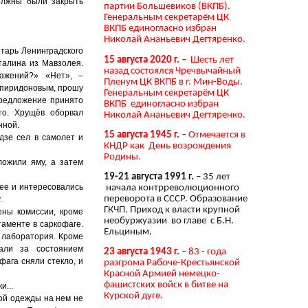
лжны были закрыть
партии Большевиков (ВКПБ).
Генеральным секретарём ЦК
ВКПБ единогласно избран
Николай Ананьевич Дегтяренко.
етарь Ленинградского
15 августа 2020 г.
– Шесть лет
талина из Мавзолея.
назад состоялся Чречвычайный
ражений?» «Нет», –
Пленум ЦК ВКПБ в г. Мин-Воды.
 Спиридоновым, прошу
Генеральным секретарём ЦК
Предложение принято
ВКПБ единогласно избран
то. Хрущёв оборвал
Николай Ананьевич Дегтяренко.
нной.
15 августа 1945 г.
– Отмечается в
дзе сел в самолет и
КНДР как День возрождения
Родины.
ложили яму, а затем
19-21 августа 1991 г.
– 35 лет
ее и интересовались
начала контрреволюционного
переворота в СССР. Образование
.
ГКЧП. Приход к власти крупной
ены комиссии, кроме
необуржуазии во главе с Б.Н.
аменте в саркофаге.
Ельциным.
я лаборатория. Кроме
али за состоянием
23 августа 1943 г.
– 83 - года
фага сняли стекло, и
разгрома Рабоче-Крестьянской
Красной Армией немецко-
фашистских войск в битве на
и...
Курской дуге.
кой одежды на нем не