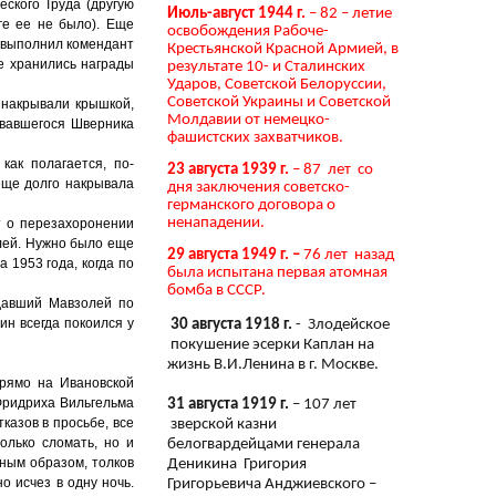
ского Труда (другую
Июль-август 1944 г.
– 82 – летие
ге ее не было). Еще
освобождения Рабоче-
 выполнил комендант
Крестьянской Красной Армией, в
е хранились награды
результате 10- и Сталинских
Ударов, Советской Белоруссии,
Советской Украины и Советской
 накрывали крышкой,
Молдавии от немецко-
овавшегося Шверника
фашистских захватчиков.
как полагается, по-
23 августа 1939 г.
– 87 лет со
еще долго накрывала
дня заключения советско-
германского договора о
ненападении.
т о перезахоронении
лей. Нужно было еще
29 августа 1949 г. –
76 лет назад
 1953 года, когда по
была испытана первая атомная
бомба в СССР.
давший Мавзолей по
ин всегда покоился у
30 августа 1918 г.
- Злодейское
покушение эсерки Каплан на
жизнь В.И.Ленина в г. Москве.
прямо на Ивановской
Фридриха Вильгельма
31 августа 1919 г.
– 107 лет
казов в просьбе, все
зверской казни
олько сломать, но и
белогвардейцами генерала
нным образом, толков
Деникина Григория
о исчез в одну ночь.
Григорьевича Анджиевского –