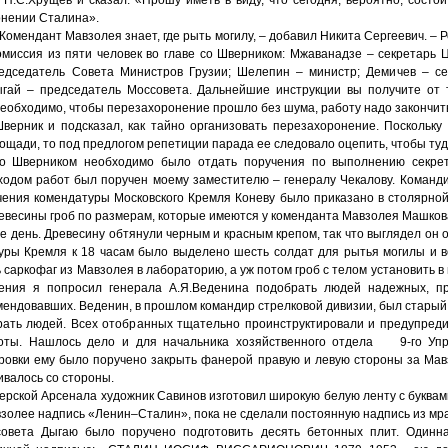
онении Сталина».
Комендант Мавзолея знает, где рыть могилу, – добавил Никита Сергеевич. 
миссия из пяти человек во главе со Шверником: Мжаванадзе – секретарь Ц
дседатель Совета Министров Грузии; Шелепин – министр; Демичев – се
гай – председатель Моссовета. Дальнейшие инструкции вы получите от
Необходимо, чтобы перезахоронение прошло без шума, работу надо закончит
верник и подсказал, как тайно организовать перезахоронение. Поскольку
ощади, то под предлогом репетиции парада ее следовало оцепить, чтобы туда
о Шверником необходимо было отдать поручения по выполнению секрет
ходом работ был поручен моему заместителю – генералу Чекалову. Команди
чения комендатуры Московского Кремля Коневу было приказано в столярной
евесины гроб по размерам, которые имеются у коменданта Мавзолея Машков
же день. Древесину обтянули черным и красным крепом, так что выглядел он 
туры Кремля к 18 часам было выделено шесть солдат для рытья могилы и 
ь саркофаг из Мавзолея в лабораторию, а уж потом гроб с телом установить в 
чения я попросил генерала А.Я.Веденина подобрать людей надежных, п
ендовавших. Веденин, в прошлом командир стрелковой дивизии, был старый
брать людей. Всех отобранных тщательно проинструктировали и предупред
оты. Нашлось дело и для начальника хозяйственного отдела 9-го Упр
ировки ему было поручено закрыть фанерой правую и левую стороны за Мав
валось со стороны.
терской Арсенала художник Савинов изготовил широкую белую ленту с букв
золее надпись «Ленин–Сталин», пока не сделали постоянную надпись из мр
овета Дыгаю было поручено подготовить десять бетонных плит. Одинн