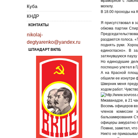
мраморной с лако
Куба
могилу.
В 18.00 проходы на 
КНДР
Я присутствовал в з
КОНТАКТЫ
обкома партии Спир
Председательствов
nikolaj-
раздаются голоса. «
degtyarenko@yandex.ru
поднять руки. Хоро
ШТАНДАРТ ВКПБ
единогласно». В з
затянувшуюся паузу 
Но единодушие деле
поспешно улетел в Г
А на Красной площа
обшили ее изнутри ф
Шверник меня преду
ходом работ. Чувств
Мжаванадзе, в 21 ч
Восемь офицеров взя
членов комиссии 
бальзамирования Ста
офицеры аккуратно п
Помню, заметил, что
Никто не приказывал