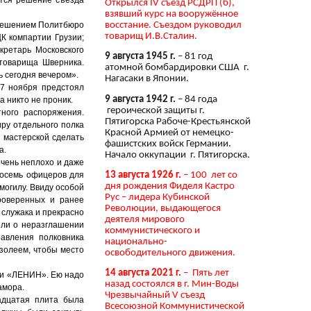
Открылся IV съезд РСДРП (б),
взявший курс на вооружённое
восстание. Съездом руководил
– Решением Политбюро
товарищ И.В.Сталин.
К компартии Грузии;
кретарь Московского
9 августа 1945 г.
– 81 год
 товарища Шверника.
атомной бомбардировки США г.
ь сегодня вечером».
Нагасаки в Японии.
 7 ноября предстоял
9 августа 1942 г.
– 84 года
 никто не проник.
героической защиты г.
ного распоряжения.
Пятигорска Рабоче-Крестьянской
ру отдельного полка
Красной Армией от немецко-
 мастерской сделать
фашистских войск Германии.
а.
Начало оккупации г. Пятигорска.
очень неплохо и даже
13 августа 1926 г.
– 100 лет со
восемь офицеров для
дня рождения Фиделя Кастро
могилу. Ввиду особой
Рус – лидера Кубинской
роверенных и ранее
Революции, выдающегося
 служака и прекрасно
деятеля мирового
или о неразглашении
коммунистического и
авления полковника
национально-
золеем, чтобы место
освободительного движения.
14 августа 2021 г.
– Пять лет
ами «ЛЕНИН». Ею надо
назад состоялся в г. Мин-Воды
амора.
Чрезвычайный V съезд
адцатая плита была
Всесоюзной Коммунистической