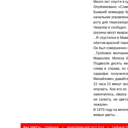
Много лет спустя в 
Опубликовано: «Совет
Бывший командир Кр
начальник управлен
роту для перезахор
Чекалов и сообщил,
грузины могут выкра
...Я спустился в Ма
обитом красной ткан
Он был совершенно се
...Гробовое молчан
Мавзолея. Могила б
Подвезли десять же
слева и справа, по
саркофаг получился
Михайлович, давайте 
22 часа 15 минут гр
опускать. Кое-кто и
закончилось, сверху
ни салюта, ни цвето
лежали».
В 1970 году на моги
живые цветы…
ВЫ ЗДЕСЬ:
ГЛАВНАЯ
ИНФОРМАЦИЯ 2011 ГОД
ТАЙНЫЕ П