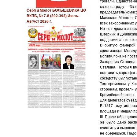
трогали. Единствен
свою награду – Зве
Серп и Молот БОЛЬШЕВИКА ЦО
председатель комис
ВКПБ, № 7-8 (392-393) Июль-
Мавзолея Машков. С
Август 2026 г.
всех захороненных у
Но вот драматическ
Шверник и Джавахиш
поддерживал телохра
В обитую фанерой м
христиански. Могил
могилу, пока не пост
Захоронив Сталина,
Сталина. Потом я в
поставить саркофаг 
соседству был устан
Тем временем у Кр
сторонам, провели у
Кремлёвской стены.
Для делегатов съезда
В 1817 году импера
площади и мешал пр
III. После обращени
же было дано распо
очистить и выровнят
не оберешься. Надо 