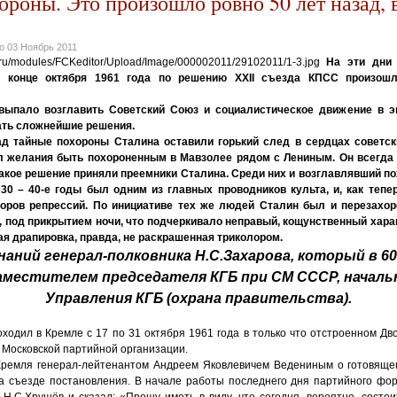
роны. Это произошло ровно 50 лет назад, 
но
03 Ноябрь 2011
На эти дни 
В конце октября 1961 года по решению XXII съезда КПСС произошл
ыпало возглавить Советский Союз и социалистическое движение в 
ать сложнейшие решения.
ад тайные похороны Сталина оставили горький след в сердцах советск
л желания быть похороненным в Мавзолее рядом с Лениным. Он всегда
акое решение приняли преемники Сталина. Среди них и возглавлявший 
30 – 40-е годы был одним из главных проводников культа, и, как тепе
торов репрессий. По инициативе тех же людей Сталин был и перезахор
, под прикрытием ночи, что подчеркивало неправый, кощунственный хара
я драпировка, правда, не раскрашенная триколором.
наний генерал-полковника Н.С.Захарова, который в 60
аместителем председателя КГБ при СМ СССР, начальн
Управления КГБ (охрана правительства).
ходил в Кремле с 17 по 31 октября 1961 года в только что отстроенном Д
 Московской партийной организации.
Кремля генерал-лейтенантом Андреем Яковлевичем Ведениным о готовяще
а съезде постановления. В начале работы последнего дня партийного фор
 Н.С.Хрущёв и сказал: «Прошу иметь в виду, что сегодня, вероятно, состо