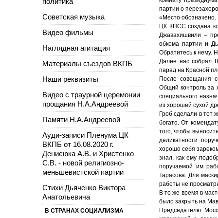
политика
партии о перезахор
Советская музыка
«Место обозначено. 
ЦК КПСС создана ко
Видео фильмы
Джавахишвили – пре
обкома партии и Ды
Наглядная агитация
Обратитесь к нему. 
Далее нас собрал Ш
Материалы съездов ВКПБ
парад на Красной пл
Наши реквизиты
После совещания с
Общий контроль за 
Видео с траурной церемонии
специального назна
прощания Н.А.Андреевой
из хорошей сухой др
Гроб сделали в тот 
Памяти Н.А.Андреевой
богато. От коменда
того, чтобы выносит
Ауди-записи Пленума ЦК
деликатности пору
ВКПБ от 16.08.2020 г.
хорошо себя зареком
Денисюка А.В. и Христенко
знал, как ему подо
С.В. - новой религиозно-
поручаемой им раб
меньшевистской партии
Тарасова. Для маск
работы не просматри
Стихи Дьяченко Виктора
В то же время в мас
Анатольевича
было закрыть на Мав
Председателю Мосс
В СТРАНАХ СОЦИАЛИЗМА