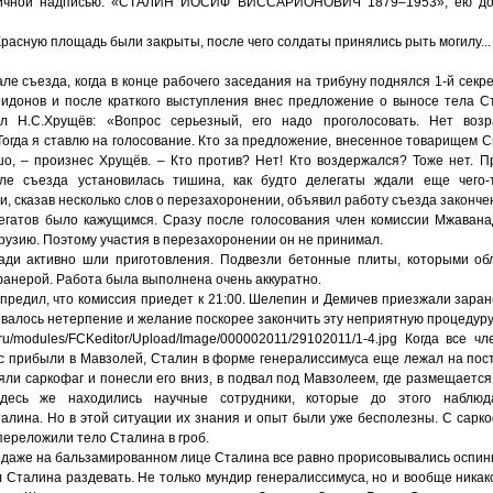
ничной надписью: «СТАЛИН ИОСИФ ВИССАРИОНОВИЧ 1879–1953», ею до
Красную площадь были закрыты, после чего солдаты принялись рыть могилу...
але съезда, когда в конце рабочего заседания на трибуну поднялся 1-й секр
идонов и после краткого выступления внес предложение о выносе тела С
ал Н.С.Хрущёв: «Вопрос серьезный, его надо проголосовать. Нет воз
Тогда я ставлю на голосование. Кто за предложение, внесенное товарищем
шо, – произнес Хрущёв. – Кто против? Нет! Кто воздержался? Тоже нет. 
але съезда установилась тишина, как будто делегаты ждали еще чего-
и, сказав несколько слов о перезахоронении, объявил работу съезда законче
гатов было кажущимся. Сразу после голосования член комиссии Мжавана
рузию. Поэтому участия в перезахоронении он не принимал.
ди активно шли приготовления. Подвезли бетонные плиты, которыми об
анерой. Работа была выполнена очень аккуратно.
предил, что комиссия приедет к 21:00. Шелепин и Демичев приезжали заран
овалось нетерпение и желание поскорее закончить эту неприятную процедуру
Когда все чл
ас прибыли в Мавзолей, Сталин в форме генералиссимуса еще лежал на пост
ли саркофаг и понесли его вниз, в подвал под Мавзолеем, где размещаетс
здесь же находились научные сотрудники, которые до этого наблюд
лина. Но в этой ситуации их знания и опыт были уже бесполезны. С сарко
ереложили тело Сталина в гроб.
 даже на бальзамированном лице Сталина все равно прорисовывались ос­пинк
 Сталина раздевать. Не только мундир генералиссимуса, но и вообще ника