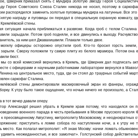
ное, Шверник приказал снять с мундира Золотую Звезду Героя Социалистиче
зду Героя Советского Союза Сталин никогда не носил, поэтому в саркофа
сии распорядился заменить золотые пуговицы мундира на латунные. Все это
нятую награду и пуговицы он передал в специальную охранную комнату, гд
 Кремлёвской стены.
ая ситуация начала приближаться к развязке. Когда гроб с телом Сталина
вили зарыдали. Потом гроб подняли, и все двинулись к выходу. Расчувств
нитель, за ним шел Джавахишвили. Плакали только двое.
огилу офицеры осторожно опустили гроб. Кто-то бросил горсть земли, 
у зарыли. Сверху положили ту самую плиту из белого мрамора. Потом она 
авили бюст.
 мы со всей комиссией вернулись в Кремль, где Шверник дал подписать ак
месте с офицерами и научными работниками лаборатории вернулся в Мавзо
Ленина на центральное место, туда, где он стоял до траурных событий марта
овлен саркофаг Сталина.
емлёвской стены демонтировали маскировочный экран из фанеры, ограж
борку. К утру было такое ощущение, что ночью ничего не произошло, а Стал
 в тот вечер давали оперу.
тор АлександрI решил убрать в Кремле храм потому, что находился он 
оведению военного парада в честь пребывания в Москве прусского короля 
я к преосвященному Августину, митрополиту Московскому, и неоднократных от
ряжение: приступить к ломке собора по наступлении ночи, а к утру не т
ь место. Как полагал митрополит: «Я знаю Москву: начни ломать обыкнове
удивить неожиданностью, и все замолчат». Голстунский собор действительн