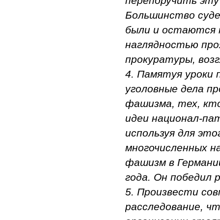
перепоручить эту 
Большинство суде
были и остаются 
наглядностью про
прокуратуры, возг
4. Памятуя уроки
уголовные дела п
фашизма, тех, кт
идеи национал-пат
используя для эт
многочисленных н
фашизм в Германии
года. Он победил 
5. Произвести со
расследование, чт