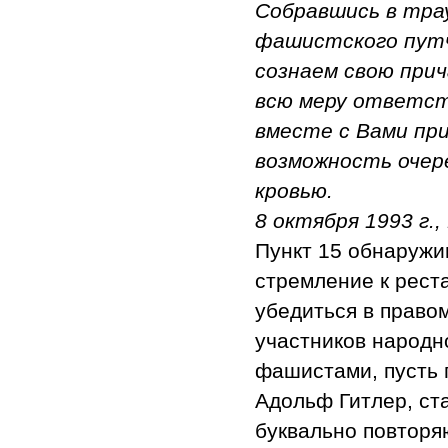
Собравшись в трау
фашистского путч
сознаем свою при
всю меру ответст
вместе с Вами пр
возможность очер
кровью.
8 октября 1993 г.,
Пункт 15 обнаружи
стремление к реста
убедиться в право
участников народно
фашистами, пусть 
Адольф Гитлер, ста
буквально повторя