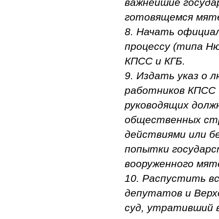
важнейшие государ
готовящемся мяте
8. Начать официа
процессу (типа Н
КПСС и КГБ.
9. Издать указ о
работников КПСС и
руководящих долж
общественных стр
действиями или б
попытки государст
вооруженного мяте
10. Распустить в
депутатов и Верх
суд, утративший в