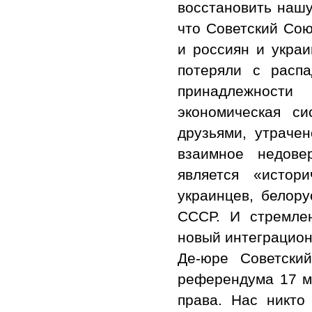
восстановить нашу
что Советский Сою
и россиян и украи
потеряли с расп
принадлежност
экономическая си
друзьями, утрачен
взаимное недове
является «истор
украинцев, белор
СССР. И стремлен
новый интеграцион
Де-юре Советски
референдума 17 м
права. Нас никто