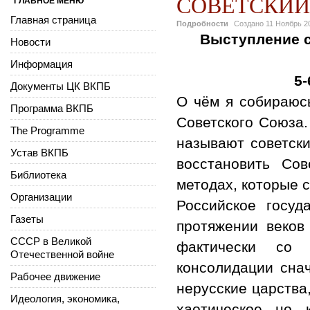
СОВЕТСКИЙ
ГЛАВНОЕ МЕНЮ
Главная страница
Подробности
Создано
11 Ноябрь 2
Выступление с
Новости
Информация
5-
Документы ЦК ВКПБ
О чём я собираюс
Программа ВКПБ
Советского Союза.
The Programme
называют советски
Устав ВКПБ
восстановить Со
Библиотека
методах, которые 
Организации
Российское госуд
Газеты
протяжении веков 
СССР в Великой
фактически со 
Отечественной войне
консолидации снач
Рабочее движение
нерусские царства,
Идеология, экономика,
хаотическое, но,