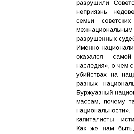
разрушили Совет
неприязнь, недов
семьи советски
межнациональным
разрушенных суде
Именно национализ
оказался самой
наследия», о чем 
убийствах на нац
разных национал
Буржуазный национ
массам, почему т
национальности»,
капиталисты – ист
Как же нам быть