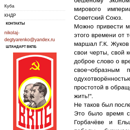
бешеному эконом
Куба
мирового импери
КНДР
Советский Союз.
КОНТАКТЫ
Можно привести м
nikolaj-
этого времени от т
degtyarenko@yandex.ru
маршал Г.К. Жуков
ШТАНДАРТ ВКПБ
свои черты, свой 
доброе слово о вр
свое¬образным п
одухотворённостью
простотой в обращ
жить!".
Не таков был посл
Это было время с
Горбачёве и Ель