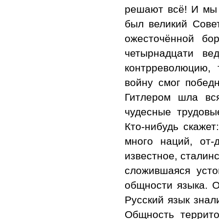
решают всё! И мы 
был великий Совет
ожесточённой бо
четырнадцати ве
контрреволюцию, 
войну смог побед
Гитлером шла вс
чудесные трудовые
Кто-нибудь скажет
много наций, от-
известное, сталин
сложившаяся усто
общности языка. О
Русский язык знал
Общность террито