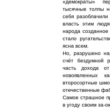
«демократы» пе
тысячные толпы н
себя разоблачили
власть этим людя
народа созданное 
стало ругательст
ясна всем.
Но, разрушено на
счёт бездумной 
часть дохода о
новоявленных к
второсортные шмот
отечественные фаб
Самое страшное пр
в угоду своим за-