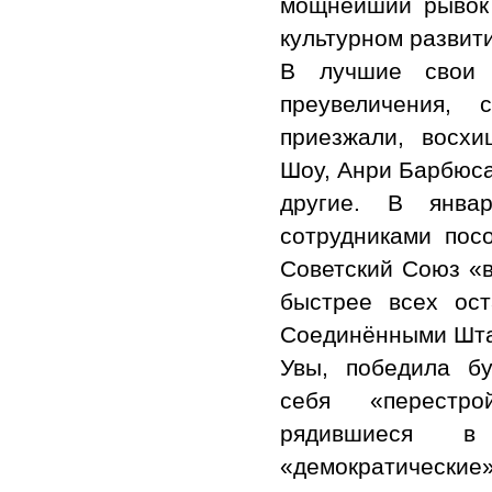
мощнейший рывок 
культурном развит
В лучшие свои 
преувеличения, с
приезжали, восх
Шоу, Анри Барбюса
другие. В янва
сотрудниками пос
Советский Союз «в
быстрее всех ос
Соединёнными Шта
Увы, победила б
себя «перестро
рядившиеся в
«демократическ