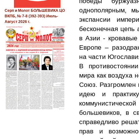
победы буржуа
однополярным, м
Серп и Молот БОЛЬШЕВИКА ЦО
ВКПБ, № 7-8 (392-393) Июль-
экспансии импер
Август 2026 г.
бесконечная цепь 
в Азии - кровавые
Европе – разодра
на части Югослави
В противостояни
мира как воздуха 
Союз. Разгромлен 
идею и практику
коммунистическ
большевиков, в с
справедливо решат
прав и возможн