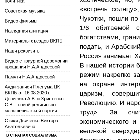
политика
«встречь солнцу»,
Советская музыка
Чукотки, пошли по
Видео фильмы
1/6 обитаемой 
Наглядная агитация
богатствами, гран
Материалы съездов ВКПБ
подать, и Арабский
Наши реквизиты
Россия занимает 
Видео с траурной церемонии
В нашей истории б
прощания Н.А.Андреевой
режим накрепко за
Памяти Н.А.Андреевой
на охране интер
Ауди-записи Пленума ЦК
царизм, соверши
ВКПБ от 16.08.2020 г.
Денисюка А.В. и Христенко
Революцию. И наро
С.В. - новой религиозно-
меньшевистской партии
труд». За счит
Стихи Дьяченко Виктора
экономического и
Анатольевича
вели-кой сверхд
В СТРАНАХ СОЦИАЛИЗМА