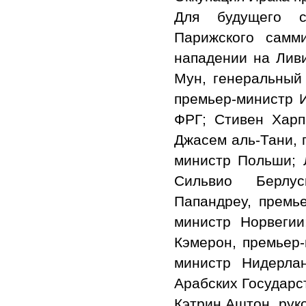
Для будущего с
Парижского самм
нападении на Ливи
Мун, генеральный
премьер-министр 
ФРГ; Стивен Харп
Джасем аль-Тани, 
министр Польши; 
Сильвио Берлус
Папандреу, премье
министр Норвегии
Кэмерон, премьер-
министр Нидерла
Арабских Государс
Кэтрин Аштон, рук