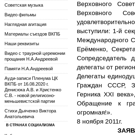
Верховного Сове
Советская музыка
Верховного Со
Видео фильмы
удовлетворитель
Наглядная агитация
выступили: 1-й се
Материалы съездов ВКПБ
Международного Со
Наши реквизиты
Ерёменко, Секрет
Видео с траурной церемонии
Сопредседатель 
прощания Н.А.Андреевой
делегаты от регио
Памяти Н.А.Андреевой
Делегаты единоду
Ауди-записи Пленума ЦК
ВКПБ от 16.08.2020 г.
Граждан СССР, З
Денисюка А.В. и Христенко
Герника XXI века»
С.В. - новой религиозно-
меньшевистской партии
Обращение к гра
Стихи Дьяченко Виктора
огромная!».
Анатольевича
8 ноября 2011г.
В СТРАНАХ СОЦИАЛИЗМА
ЗАЯВ