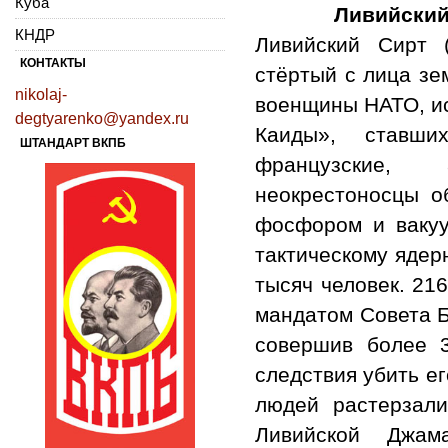
Куба
Ливийский 
КНДР
Ливийский Сирт (
КОНТАКТЫ
стёртый с лица зе
nikolaj-
военщины НАТО, ис
degtyarenko@yandex.ru
Каиды», ставш
ШТАНДАРТ ВКПБ
французские, 
неокрестоносцы 
фосфором и вакуу
тактическому ядер
тысяч человек. 21
мандатом Совета Б
совершив более 3
следствия убить ег
людей растерзали
Ливийской Джам