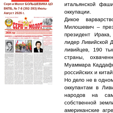
итальянской фаши
Серп и Молот БОЛЬШЕВИКА ЦО
ВКПБ, № 7-8 (392-393) Июль-
оккупации.
Август 2026 г.
Дикое варварст
Милошевич – пре
президент Ирака
лидер Ливийской Д
ливийцев, 190 ты
страны, охвачен
Муаммара Каддафи,
российских и китай
Но дело не в одно
оккупантам в Лив
народов на сам
собственной земл
американские агр