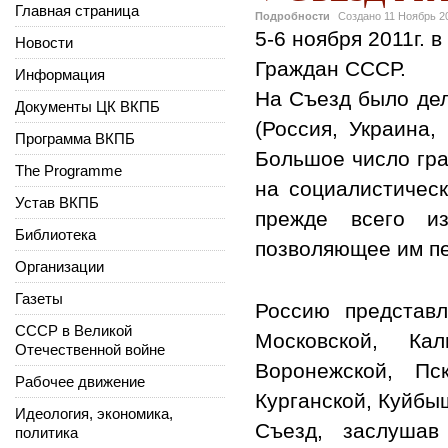
Главная страница
Подробности
Создано
11 Ноябрь 2
5-6 ноября 2011г. 
Новости
Граждан СССР.
Информация
На Съезд было дел
Документы ЦК ВКПБ
(Россия, Украина,
Программа ВКПБ
Большое число гр
The Programme
на социалистическ
Устав ВКПБ
прежде всего из
Библиотека
позволяющее им пе
Организации
Газеты
Россию представл
СССР в Великой
Московской, Кал
Отечественной войне
Воронежской, Пск
Рабочее движение
Курганской, Куйбы
Идеология, экономика,
Съезд, заслушав
политика