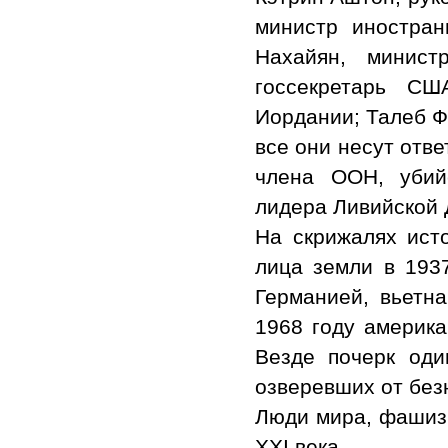
министр иностра
Нахайян, минист
госсекретарь СШ
Иордании; Талеб Ф
все они несут отве
члена ООН, убий
лидера Ливийской 
На скрижалях исто
лица земли в 193
Германией, вьетн
1968 году америка
Везде почерк оди
озверевших от без
Люди мира, фашизм
ХХI века.