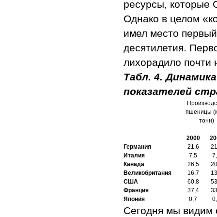
ресурсы, которые 
Однако в целом «ко
имел место первый
десятилетия. Перв
лихорадило почти 
Табл. 4. Динамик
показателей стра
Производс
пшеницы (
тонн)
2000
20
Германия
21,6
21
Италия
7,5
7
Канада
26,5
20
Великобритания
16,7
13
США
60,8
53
Франция
37,4
33
Япония
0,7
0
Сегодня мы видим 