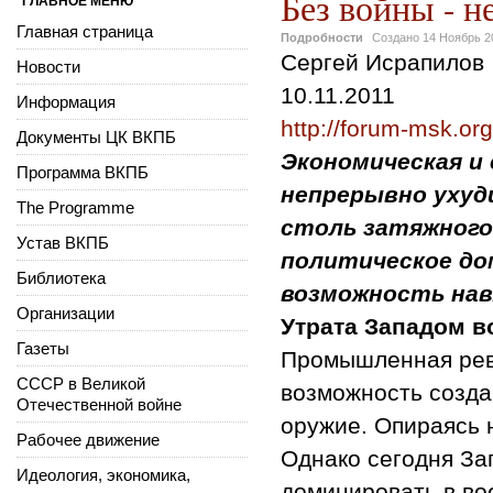
Без войны - н
ГЛАВНОЕ МЕНЮ
Главная страница
Подробности
Создано
14 Ноябрь 2
Сергей Исрапилов
Новости
10.11.2011
Информация
http://forum-msk.org
Документы ЦК ВКПБ
Экономическая и
Программа ВКПБ
непрерывно ухудш
The Programme
столь затяжного
Устав ВКПБ
политическое дом
Библиотека
возможность нав
Организации
Утрата Западом 
Газеты
Промышленная рев
СССР в Великой
возможность созда
Отечественной войне
оружие. Опираясь н
Рабочее движение
Однако сегодня За
Идеология, экономика,
доминировать в во