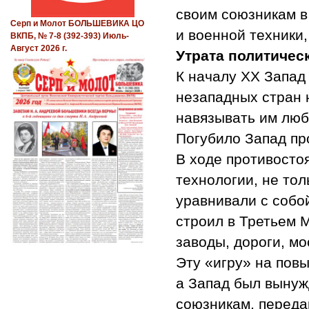
своим союзникам в
Серп и Молот БОЛЬШЕВИКА ЦО
и военной техники,
ВКПБ, № 7-8 (392-393) Июль-
Август 2026 г.
Утрата политичес
К началу XX Запад
незападных стран 
навязывать им люб
Погубило Запад пр
В ходе противосто
технологии, не то
уравнивали с собо
строил в Третьем 
заводы, дороги, мо
Эту «игру» на пов
а Запад был вынуж
союзникам, переда