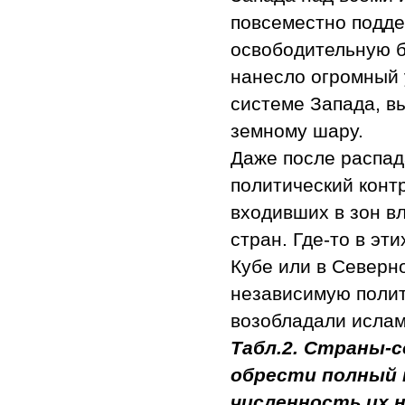
повсеместно подде
освободительную б
нанесло огромный 
системе Запада, в
земному шару.
Даже после распад
политический конт
входивших в зон в
стран. Где-то в эт
Кубе или в Северн
независимую полити
возобладали ислам
Табл.2. Страны-с
обрести полный 
численность их н