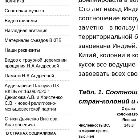
политика
Сто лет назад Инд
Советская музыка
соотношение воору
Видео фильмы
заметно - в пользу
Наглядная агитация
территориальной б
Материалы съездов ВКПБ
завоевана Индией.
Наши реквизиты
Китай, колонии в к
Видео с траурной церемонии
кусок все ведущие
прощания Н.А.Андреевой
завоевать всех св
Памяти Н.А.Андреевой
Ауди-записи Пленума ЦК
Табл. 1. Соотно
ВКПБ от 16.08.2020 г.
Денисюка А.В. и Христенко
стран-колоний и
С.В. - новой религиозно-
меньшевистской партии
Страна-
колонизато
Стихи Дьяченко Виктора
Япония
Анатольевича
Численность ВС,
148,3
в мирное время,
В СТРАНАХ СОЦИАЛИЗМА
тыс. чел