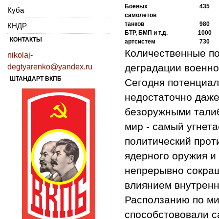
Боевых
435
Куба
самолетов
танков
980
КНДР
БТР, БМП и т.д.
1000
КОНТАКТЫ
артсистем
730
Количественные по
nikolaj-
деградации военно
degtyarenko@yandex.ru
ШТАНДАРТ ВКПБ
Сегодня потенциал
недостаточно даже
безоружными талиб
мир - самый угнет
политический прот
ядерного оружия и
непрерывно сокращ
влиянием внутренн
Расползанию по ми
способстововали с