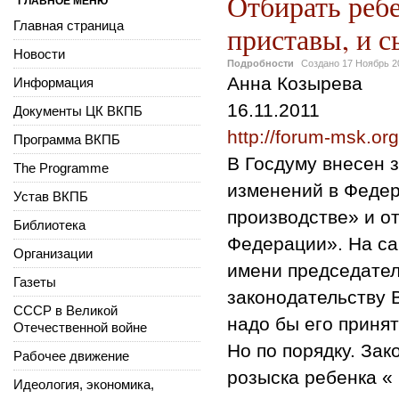
Отбирать ребе
ГЛАВНОЕ МЕНЮ
Главная страница
приставы, и 
Новости
Подробности
Создано
17 Ноябрь 2
Анна Козырева
Информация
16.11.2011
Документы ЦК ВКПБ
http://forum-msk.or
Программа ВКПБ
В Госдуму внесен 
The Programme
изменений в Феде
Устав ВКПБ
производстве» и о
Библиотека
Федерации». На са
Организации
имени председател
Газеты
законодательству 
СССР в Великой
надо бы его принят
Отечественной войне
Но по порядку. Зак
Рабочее движение
розыска ребенка « 
Идеология, экономика,