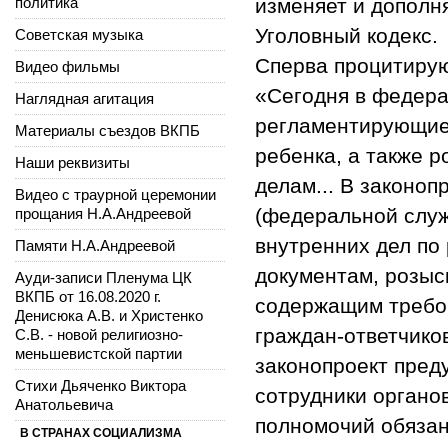
политика
изменяет и дополня
Уголовный кодекс.
Советская музыка
Сперва процитирую
Видео фильмы
«Сегодня в федера
Наглядная агитация
регламентирующие
Материалы съездов ВКПБ
ребенка, а также 
Наши реквизиты
делам... В законо
Видео с траурной церемонии
(федеральной служ
прощания Н.А.Андреевой
внутренних дел по
Памяти Н.А.Андреевой
документам, розыс
Ауди-записи Пленума ЦК
ВКПБ от 16.08.2020 г.
содержащим требов
Денисюка А.В. и Христенко
граждан-ответчиков
С.В. - новой религиозно-
меньшевистской партии
законопроект пред
Стихи Дьяченко Виктора
сотрудники органо
Анатольевича
полномочий обязан
В СТРАНАХ СОЦИАЛИЗМА